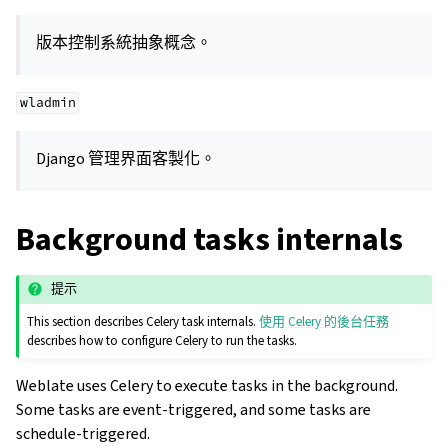
版本控制系統抽象概念。
wladmin
Django 管理界面客製化。
Background tasks internals
提示
This section describes Celery task internals.
使用 Celery 的後台任務
describes how to configure Celery to run the tasks.
Weblate uses Celery to execute tasks in the background.
Some tasks are event-triggered, and some tasks are
schedule-triggered.