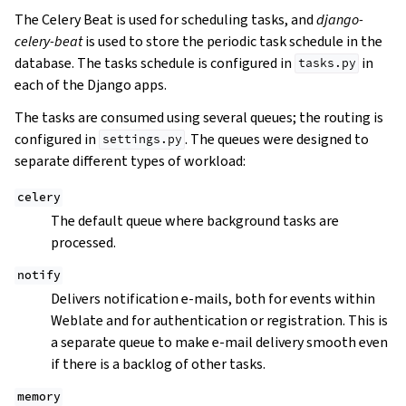
The Celery Beat is used for scheduling tasks, and
django-
celery-beat
is used to store the periodic task schedule in the
database. The tasks schedule is configured in
in
tasks.py
each of the Django apps.
The tasks are consumed using several queues; the routing is
configured in
. The queues were designed to
settings.py
separate different types of workload:
celery
The default queue where background tasks are
processed.
notify
Delivers notification e-mails, both for events within
Weblate and for authentication or registration. This is
a separate queue to make e-mail delivery smooth even
if there is a backlog of other tasks.
memory