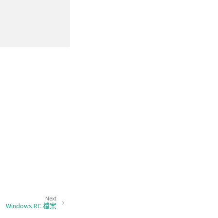
Next
Windows RC 檔案