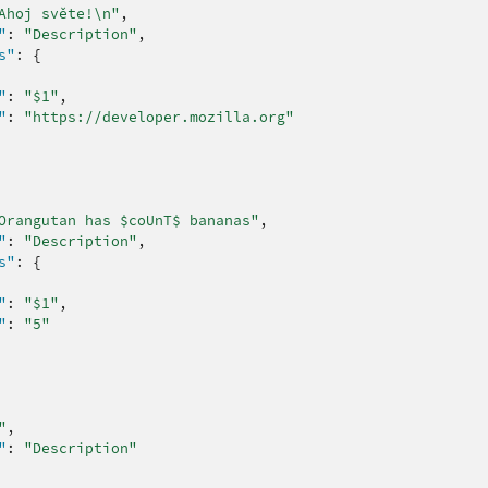
Ahoj světe!\n"
,
"
:
"Description"
,
s"
:
{
"
:
"$1"
,
"
:
"https://developer.mozilla.org"
Orangutan has $coUnT$ bananas"
,
"
:
"Description"
,
s"
:
{
"
:
"$1"
,
"
:
"5"
"
,
"
:
"Description"