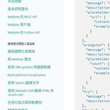
常見問題
"message"
:
"
"description
版本控制整合
"placeholder
Weblate 的 REST API
"url"
:
{
"content
Weblate 客戶端
"example
}
Weblate 的 Python API
}
},
應用程式開發人員指南
"orangutan"
:
{
"message"
:
"
通過國際化來開始
"description
"placeholder
與 Weblate 整合
"count"
:
{
使用 GNU gettext 來翻譯軟體
"content
"example
Multi-platform localization
}
}
使用 Sphinx 翻譯文件
},
使用 Weblate CDN 翻譯 HTML 和
"try"
:
{
JavaScript
"message"
:
"
"description
在地化程式庫與軟體包
},