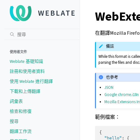
WebExt
在翻譯Mozilla Fi
備註
使用者文件
While this format is cal
Weblate 基礎知識
parsing the files and di
註冊和使用者資料
也參考
使用 Weblate 進行翻譯
JSON
下載和上傳翻譯
Google chrome.i18n
詞彙表
Mozilla Extensions In
檢查和修復
範例檔案：
搜尋
翻譯工作流
{
"hello"
:
{