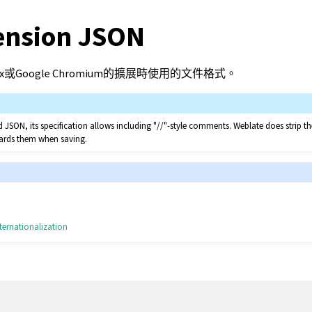
ension JSON
refox或Google Chromium的擴展時使用的文件格式。
led JSON, its specification allows including "//"-style comments. Weblate does strip
scards them when saving.
ternationalization