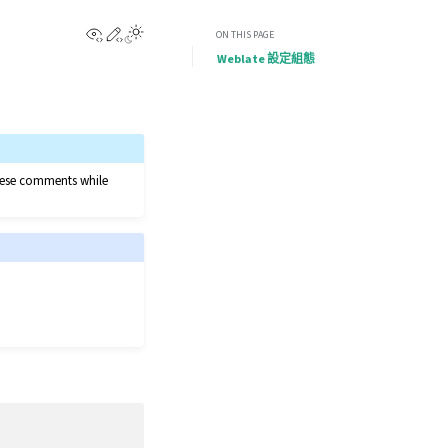
View this page
Edit this page
ON THIS PAGE
Weblate 設定組態
 these comments while