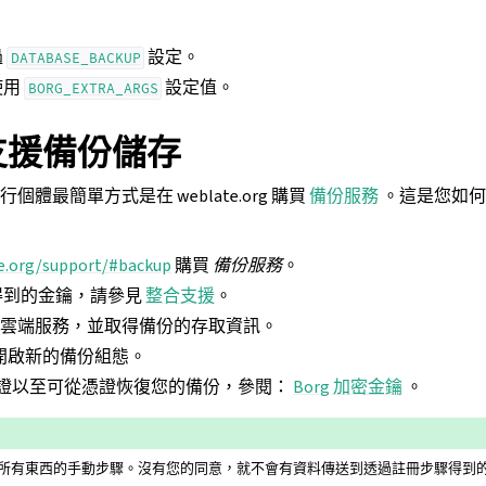
過
設定。
DATABASE_BACKUP
使用
設定值。
BORG_EXTRA_ARGS
e 支援備份儲存
執行個體最簡單方式是在 weblate.org 購買
備份服務
。這是您如何
e.org/support/#backup
購買
備份服務
。
得到的金鑰，請參見
整合支援
。
連線到雲端服務，並取得備份的存取資訊。
開啟新的備份組態。
g 憑證以至可從憑證恢復您的備份，參閱：
Borg 加密金鑰
。
所有東西的手動步驟。沒有您的同意，就不會有資料傳送到透過註冊步驟得到