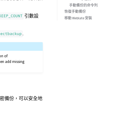
手動備份的命令列
恢復手動備份
引數設
KEEP_COUNT
移動 Weblate 安裝
.
jectbackup
on of
then add missing
加密備份，可以安全地