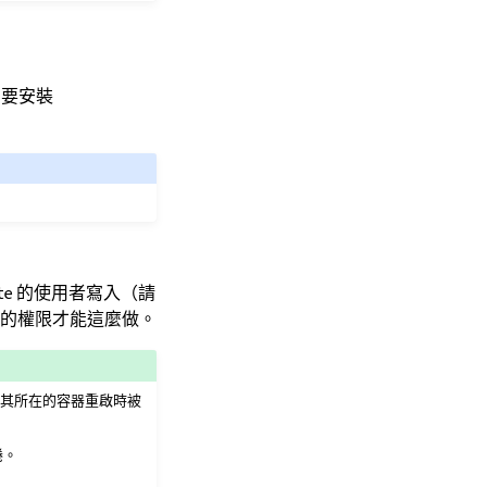
需要安裝
te 的使用者寫入（請
當的權限才能這麼做。
案將在其所在的容器重啟時被
捲。