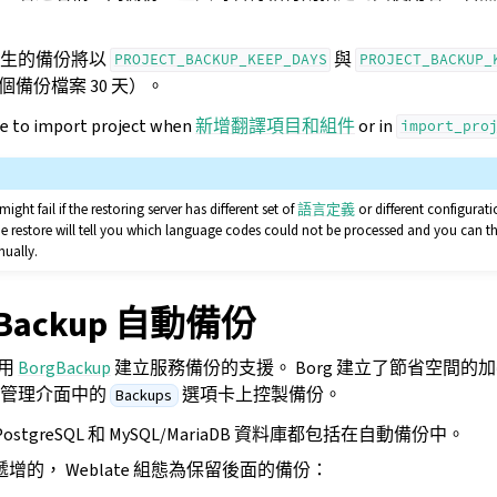
產生的備份將以
與
PROJECT_BACKUP_KEEP_DAYS
PROJECT_BACKUP_
個備份檔案 30 天）。
le to import project when
新增翻譯項目和組件
or in
import_pro
ght fail if the restoring server has different set of
語言定義
or different configurati
he restore will tell you which language codes could not be processed and you can 
nually.
gBackup 自動備份
使用
BorgBackup
建立服務備份的支援。 Borg 建立了節省空間的
從管理介面中的
選項卡上控製備份。
Backups
PostgreSQL 和 MySQL/MariaDB 資料庫都包括在自動備份中。
是遞增的， Weblate 組態為保留後面的備份：