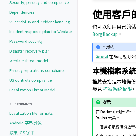
Security, privacy and compliance
使用客戶
Dependencies
Vulnerability and incident handling
也可以使用自己的儲
Incident response plan for Weblate
BorgBackup
。
Password security
也參考
Disaster recovery plan
General
在 Borg 說明
Weblate threat model
本機檔案系統
Privacy regulations compliance
US controls compliance
推薦去指定本地備
參見
檔案系統權限
Localization Threat Model
提示
FILE FORMATS
在 Docker 中執行
Localization file formats
Docker 丟棄。
Android 字串資源
一個選項是將備份放置
蘋果 iOS 字串