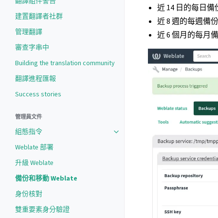
翻譯組件警告
近 14 日的每日備
建置翻譯者社群
近 8 週的每週備
管理翻譯
近 6 個月的每月
審查字串中
Building the translation community
翻譯進程匯報
Success stories
管理員文件
組態指令
Weblate 部署
升級 Weblate
備份和移動 Weblate
身份核對
雙重要素身分驗證