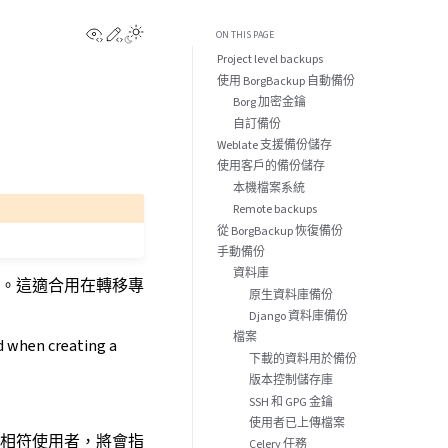
View this page
Edit this page
ON THIS PAGE
Project level backups
使用 BorgBackup 自動備份
Borg 加密金鑰
自訂備份
Weblate 支援備份儲存
使用客戶的備份儲存
本機檔案系統
Remote backups
從 BorgBackup 恢復備份
手動備份
資料庫
）。這適合用在轉移專
原生資料庫備份
Django 資料庫備份
檔案
d when creating a
下載的資料用於備份
版本控制儲存庫
SSH 和 GPG 金鑰
使用者已上傳檔案
相符使用者，將會指
Celery 任務