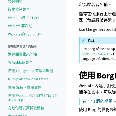
常見問題
定為匿名者名稱。
版本控制整合
儲存在伺服器上所
Weblate 的 REST API
定（預設將儲存近 3 
Weblate 客戶端
Use the generated fi
Weblate 的 Python API
備註
應用程式開發人員指南
Restoring of the backup mi
. T
通過國際化來開始
SIMPLIFY_LANGUAGES
language definitions ma
與 Weblate 整合
使用 GNU gettext 來翻譯軟體
使用 Bor
Multi-platform localization
Weblate 內建了對
使用 Sphinx 翻譯文件
儲存在雲中。可以
使用 Weblate CDN 翻譯 HTML 和
JavaScript
在 4.4.1 版的變更:
在地化程式庫與軟體包
使用 Borg 的備份