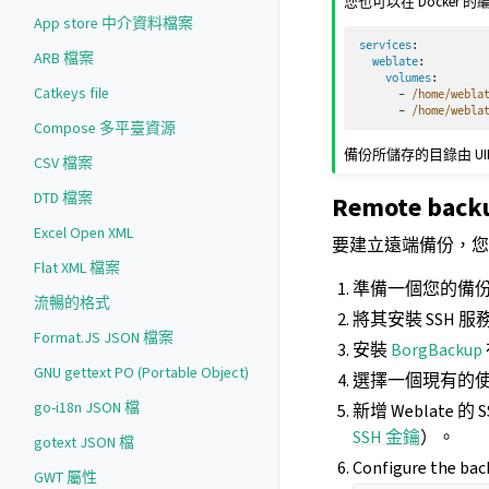
您也可以在 Docke
App store 中介資料檔案
services
:
ARB 檔案
weblate
:
volumes
:
Catkeys file
-
/home/webla
-
/home/webla
Compose 多平臺資源
備份所儲存的目錄由 UID
CSV 檔案
DTD 檔案
Remote back
Excel Open XML
要建立遠端備份，
Flat XML 檔案
準備一個您的備
流暢的格式
將其安裝 SSH 
Format.JS JSON 檔案
安裝
BorgBackup
GNU gettext PO (Portable Object)
選擇一個現有的
go-i18n JSON 檔
新增 Weblate
SSH 金鑰
）。
gotext JSON 檔
Configure the bac
GWT 屬性