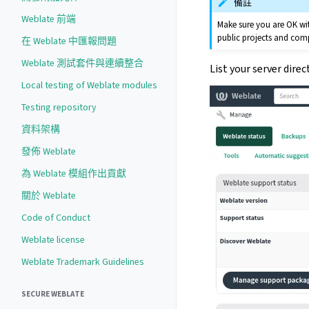
備註
Weblate 前端
Make sure you are OK wit
public projects and com
在 Weblate 中匯報問題
Weblate 測試套件與連續整合
List your server dire
Local testing of Weblate modules
Testing repository
資料架構
發佈 Weblate
為 Weblate 模組作出貢獻
關於 Weblate
Code of Conduct
Weblate license
Weblate Trademark Guidelines
SECURE WEBLATE