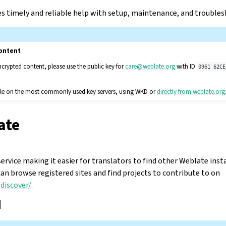
es timely and reliable help with setup, maintenance, and trouble
ontent
ncrypted content, please use the public key for
care
@
weblate
.
org
with ID
0961
62CE
lable on the most commonly used key servers, using WKD or
directly from weblate.org
ate
service making it easier for translators to find other Weblate ins
an browse registered sites and find projects to contribute to on
discover/
.
d