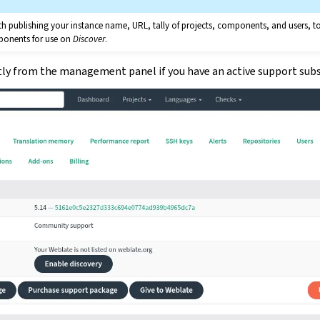
h publishing your instance name, URL, tally of projects, components, and users, t
ponents for use on
Discover
.
ctly from the management panel if you have an active support subs