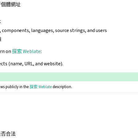
執行個體網址
本
s, components, languages, source strings, and users
鑰
urn on
探索 Weblate
:
jects (name, URL, and website).
ws publicly in the
探索 Weblate
description.
是否合法