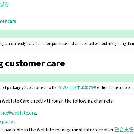
份儲存
mer care
ges are already activated upon purchase and can be used without integrating the
g customer care
port package yet, please refer to the
在 Weblate 中匯報問題
section for available 
h Weblate Care directly through the following channels:
care
@
weblate
.
org
.
 portal
is available in the Weblate management interface after
整合支援