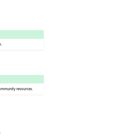
m.
community resources.
.