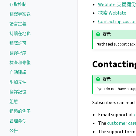
Weblate 支援備
存取控制
探索 Weblate
翻譯專案數
Contacting custo
語言定義
持續在地化
提示
翻譯許可
Purchased support packa
翻譯程序
Contactin
檢查和修復
自動建議
提示
附加元件
If you do not have a sup
翻譯記憶
組態
Subscribers can reac
組態的例子
Email support at
管理命令
The
customer care
公告
The support form 