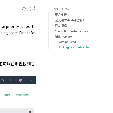
View this page
Edit this page
ON THIS PAGE
整合支援
提交給 Weblate 的資訊
整合服務
ive priority support
Contacting customer care
ting users. Find info
探索 Weblate
Getting listed
Listing customization
您可以在那裡找到它