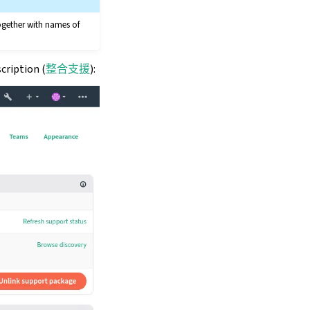
ogether with names of
cription (
整合支援
):