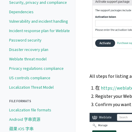
Security, privacy and compliance
Dependencies
Vulnerability and incident handling
Incident response plan for Weblate
Password security
Disaster recovery plan
Weblate threat model
Privacy regulations compliance
All steps for listing
US controls compliance
Localization Threat Model
在
https://weblat
Register your Web
FILE FORMATS
Confirm you want 
Localization file formats
Android 字串資源
蘋果 iOS 字串