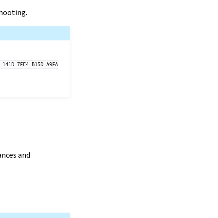
shooting.
141D
7FE4
B15D
A9FA
.
tances and