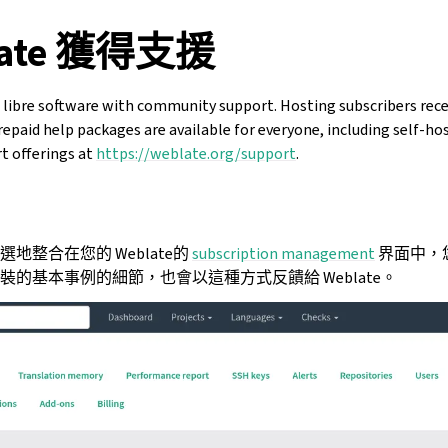
late 獲得支援
d libre software with community support. Hosting subscribers rece
repaid help packages are available for everyone, including self-hos
t offerings at
https://weblate.org/support
.
地整合在您的 Weblate的
subscription management
界面中，
的基本事例的細節，也會以這種方式反饋給 Weblate。