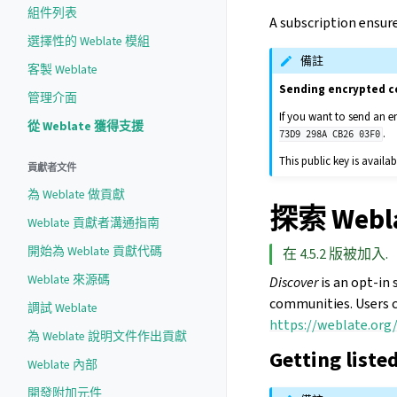
組件列表
A subscription ensur
選擇性的 Weblate 模組
備註
客製 Weblate
Sending encrypted c
管理介面
If you want to send an e
從 Weblate 獲得支援
.
73D9
298A
CB26
03F0
This public key is avai
貢獻者文件
為 Weblate 做貢獻
探索 Webl
Weblate 貢獻者溝通指南
開始為 Weblate 貢獻代碼
在 4.5.2 版被加入.
Weblate 來源碼
Discover
is an opt-in 
communities. Users c
調試 Weblate
https://weblate.org/
為 Weblate 說明文件作出貢獻
Getting liste
Weblate 內部
開發附加元件