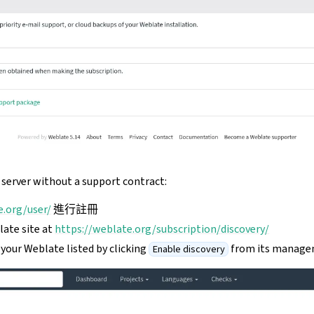
 a server without a support contract:
e.org/user/
進行註冊
late site at
https://weblate.org/subscription/discovery/
your Weblate listed by clicking
from its manage
Enable discovery