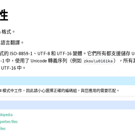
屬性
a 格式。
作單語言翻譯。
式的 ISO-8859-1、UTF-8 和 UTF-16 變體。它們所有都支援儲存 
9-1 中，使用了 Unicode 轉義序列（例如
），所有
zkou\u0161ka
UTF-16 中。
F-8 模式中工作，因此請小心選擇正確的編碼組，與您應用的需要匹配。
ikipedia
erties files
iles