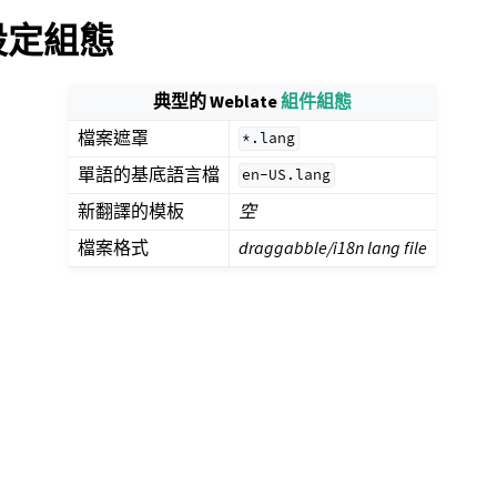
e 設定組態
典型的 Weblate
組件組態
檔案遮罩
*.lang
單語的基底語言檔
en-US.lang
新翻譯的模板
空
檔案格式
draggabble/i18n lang file