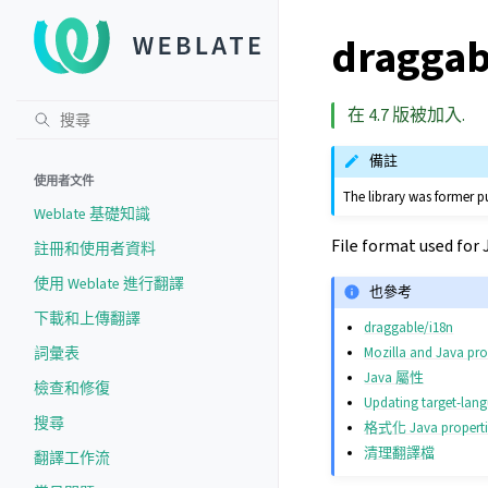
draggabl
在 4.7 版被加入.
備註
使用者文件
The library was former p
Weblate 基礎知識
File format used for 
註冊和使用者資料
使用 Weblate 進行翻譯
也參考
下載和上傳翻譯
draggable/i18n
Mozilla and Java prop
詞彙表
Java 屬性
檢查和修復
Updating target-lang
搜尋
格式化 Java propert
清理翻譯檔
翻譯工作流