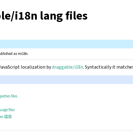
e/i18n lang files
ublished as mi18n.
JavaScript localization by
draggable/i18n
. Syntactically it match
erties files
uage files
ies 檔案