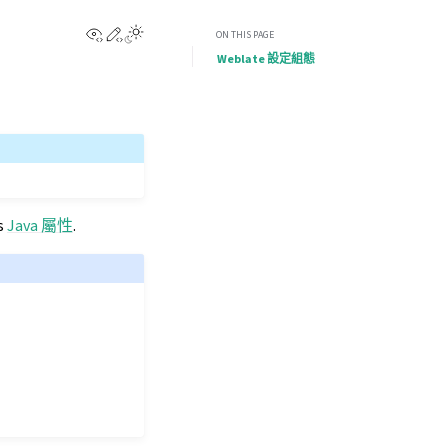
View this page
Edit this page
ON THIS PAGE
Weblate 設定組態
es
Java 屬性
.