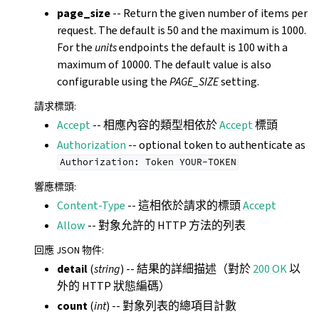
page_size
-- Return the given number of items per
request. The default is 50 and the maximum is 1000.
For the
units
endpoints the default is 100 with a
maximum of 10000. The default value is also
configurable using the
PAGE_SIZE
setting.
請求標頭
:
Accept
-- 相應內容的類型相依於
Accept
標頭
Authorization
-- optional token to authenticate as
Authorization:
Token
YOUR-TOKEN
響應標頭
:
Content-Type
-- 這相依於請求的標頭
Accept
Allow
-- 對象允許的 HTTP 方法的列表
回應 JSON 物件
:
detail
(
string
) -- 結果的詳細描述（對於
200 OK
以
外的 HTTP 狀態編碼）
count
(
int
) -- 對象列表的總項目計數