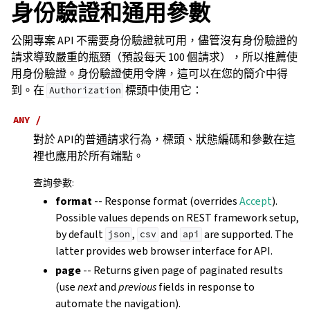
身份驗證和通用參數
公開專案 API 不需要身份驗證就可用，儘管沒有身份驗證的
請求導致嚴重的瓶頸（預設每天 100 個請求），所以推薦使
用身份驗證。身份驗證使用令牌，這可以在您的簡介中得
到。在
標頭中使用它：
Authorization
ANY
/
對於 API的普通請求行為，標頭、狀態編碼和參數在這
裡也應用於所有端點。
查詢參數
:
format
-- Response format (overrides
Accept
).
Possible values depends on REST framework setup,
by default
,
and
are supported. The
json
csv
api
latter provides web browser interface for API.
page
-- Returns given page of paginated results
(use
next
and
previous
fields in response to
automate the navigation).