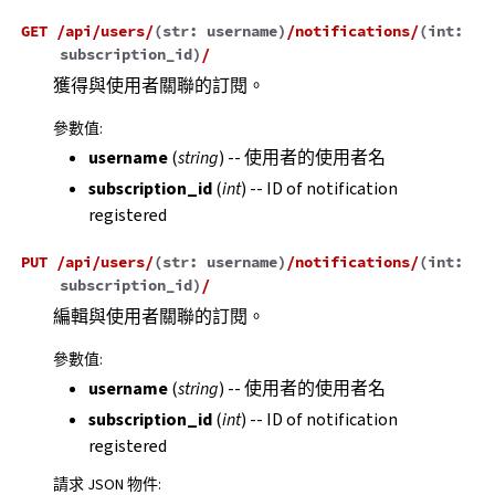
GET
/api/users/
(
str:
username
)
/notifications/
(
int:
subscription_id
)
/
獲得與使用者關聯的訂閱。
參數值
:
username
(
string
) -- 使用者的使用者名
subscription_id
(
int
) -- ID of notification
registered
PUT
/api/users/
(
str:
username
)
/notifications/
(
int:
subscription_id
)
/
編輯與使用者關聯的訂閱。
參數值
:
username
(
string
) -- 使用者的使用者名
subscription_id
(
int
) -- ID of notification
registered
請求 JSON 物件
: