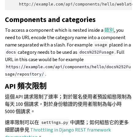
Components and categories
To access a component which is nested inside a
類別
, you
need to URL encode the category name into a component
name separated with a slash. For example
placed in a
usage
category needs to be used as
. Full
docs
docs%252Fusage
URL in this case would be for example
https://example.com/api/components/hello/docs%252Fu
.
sage/repository/
API 頻次限制
這個 API 請求限制了速率；對於匿名使用者預設組態限制為
每天 100 個請求，對於身份驗證的使用者限制為每小時
5000 個請求。
速率限制可以在
中調整；如何組態它的更多
settings.py
細節請參見
Throttling in Django REST framework