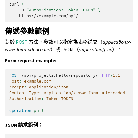
curl
\
-H
"Authorization: Token TOKEN"
\
傳遞參數範例
對於
POST
方法，參數可以指定為表格送交（
application/x-
www-form-urlencoded
）或 JSON （
application/json
）。
Form request example:
POST
/api/projects/hello/repository/
HTTP
/
1.1
Host
:
example.com
Accept
:
application/json
Content-Type
:
application/x-www-form-urlencoded
Authorization
:
Token TOKEN
operation
=
pull
JSON 請求範例：