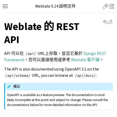
Weblate 5.14 說明文件
View 
Ed
Weblate 的 REST
API
API 可以在
URL上存取，並且它基於
Django REST
/api/
framework
。您可以直接使用或參考
Weblate 客戶端
。
The API is also documented using OpenAPI 3.1 on the
URL, you can browse at
.
/api/schema/
/api/docs/
備註
OpenAPI is available as a feature preview. The documentation is most
likely incomplete at this point and subject to change. Please consult the
documentation below for more detailed information on the API.