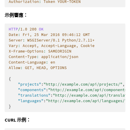
Authorization
:
Token YOUR-TOKEN
示例響應：
HTTP
/
1.0
200
OK
Date
:
Fri, 25 Mar 2016 09:46:12 GMT
Server
:
WSGIServer/0.1 Python/2.7.11+
Vary
:
Accept, Accept-Language, Cookie
X-Frame-Options
:
SAMEORIGIN
Content-Type
:
application/json
Content-Language
:
en
Allow
:
GET, HEAD, OPTIONS
{
"projects"
:
"http://example.com/api/projects/"
,
"components"
:
"http://example.com/api/components/
"translations"
:
"http://example.com/api/translati
"languages"
:
"http://example.com/api/languages/"
}
CURL 示例：