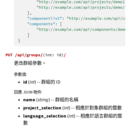
"http://example.com/api/projects/demo1/"
"http://example.com/api/projects/demo/"
],
"componentlist"
:
"http://example.com/api/com
"components"
:
[
"http://example.com/api/components/demo/
]
}
PUT
/api/groups/
(
int:
id
)
/
更改群組參數。
參數值
:
id
(
int
) -- 群組的 ID
回應 JSON 物件
:
name
(
string
) -- 群組的名稱
project_selection
(
int
) -- 相應於對象群組的整數
language_selection
(
int
) -- 相應於語言群組的整
數