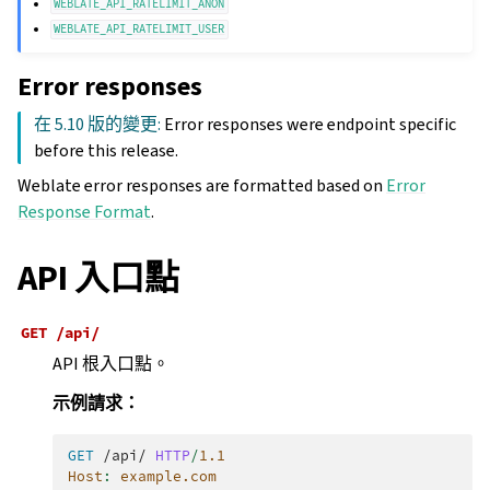
WEBLATE_API_RATELIMIT_ANON
WEBLATE_API_RATELIMIT_USER
Error responses
在 5.10 版的變更:
Error responses were endpoint specific
before this release.
Weblate error responses are formatted based on
Error
Response Format
.
API 入口點
GET
/api/
API 根入口點。
示例請求：
GET
/api/
HTTP
/
1.1
Host
:
example.com