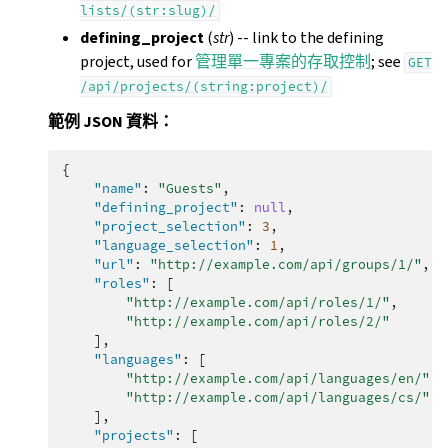
lists/(str:slug)/
defining_project
(
str
) -- link to the defining
project, used for
管理單一專案的存取控制
; see
GET
/api/projects/(string:project)/
範例 JSON 資料：
{
"name"
:
"Guests"
,
"defining_project"
:
null
,
"project_selection"
:
3
,
"language_selection"
:
1
,
"url"
:
"http://example.com/api/groups/1/"
,
"roles"
:
[
"http://example.com/api/roles/1/"
,
"http://example.com/api/roles/2/"
],
"languages"
:
[
"http://example.com/api/languages/en/"
,
"http://example.com/api/languages/cs/"
,
],
"projects"
:
[