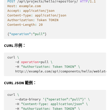
POST
/api/projects/hello/repository/
HTTP
/
1.1
Host
:
example.com
Accept
:
application/json
Content-Type
:
application/json
Authorization
:
Token TOKEN
Content-Length
:
20
{
"operation"
:
"pull"
}
CURL 示例：
curl
\
-d
operation
=
pull
\
-H
"Authorization: Token TOKEN"
\
CURL JSON 範例：
curl
\
--data-binary
'{"operation":"pull"}'
\
-H
"Content-Type: application/json"
\
-H
"Authorization: Token TOKEN"
\