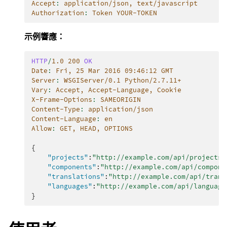
Accept
:
application/json, text/javascript
Authorization
:
Token YOUR-TOKEN
示例響應：
HTTP
/
1.0
200
OK
Date
:
Fri, 25 Mar 2016 09:46:12 GMT
Server
:
WSGIServer/0.1 Python/2.7.11+
Vary
:
Accept, Accept-Language, Cookie
X-Frame-Options
:
SAMEORIGIN
Content-Type
:
application/json
Content-Language
:
en
Allow
:
GET, HEAD, OPTIONS
{
"projects"
:
"http://example.com/api/projects/
"components"
:
"http://example.com/api/compone
"translations"
:
"http://example.com/api/trans
"languages"
:
"http://example.com/api/language
}