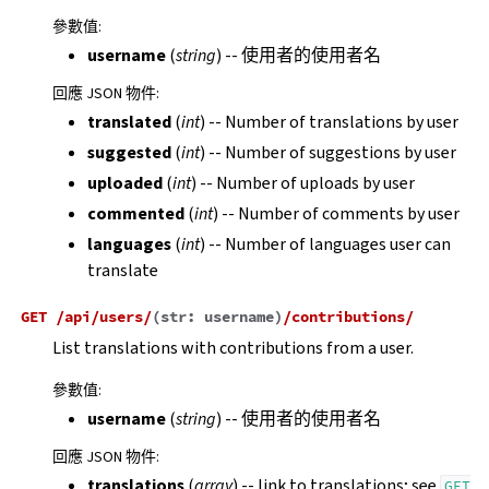
參數值
:
username
(
string
) -- 使用者的使用者名
回應 JSON 物件
:
translated
(
int
) -- Number of translations by user
suggested
(
int
) -- Number of suggestions by user
uploaded
(
int
) -- Number of uploads by user
commented
(
int
) -- Number of comments by user
languages
(
int
) -- Number of languages user can
translate
GET
/api/users/
(
str:
username
)
/contributions/
List translations with contributions from a user.
參數值
:
username
(
string
) -- 使用者的使用者名
回應 JSON 物件
:
translations
(
array
) -- link to translations; see
GET