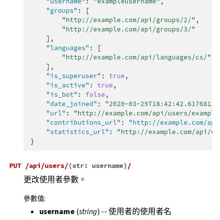
"username"
:
"exampleusername"
,
"groups"
:
[
"http://example.com/api/groups/2/"
,
"http://example.com/api/groups/3/"
],
"languages"
:
[
"http://example.com/api/languages/cs/"
,
],
"is_superuser"
:
true
,
"is_active"
:
true
,
"is_bot"
:
false
,
"date_joined"
:
"2020-03-29T18:42:42.617681Z"
"url"
:
"http://example.com/api/users/example
"contributions_url"
:
"http://example.com/api
"statistics_url"
:
"http://example.com/api/us
}
PUT
/api/users/
(
str:
username
)
/
更改使用者參數。
參數值
:
username
(
string
) -- 使用者的使用者名