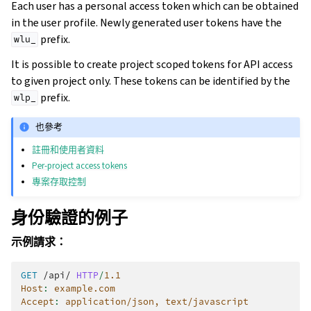
Each user has a personal access token which can be obtained
in the user profile. Newly generated user tokens have the
prefix.
wlu_
It is possible to create project scoped tokens for API access
to given project only. These tokens can be identified by the
prefix.
wlp_
也參考
註冊和使用者資料
Per-project access tokens
專案存取控制
身份驗證的例子
示例請求：
GET
/api/
HTTP
/
1.1
Host
:
example.com
Accept
:
application/json, text/javascript