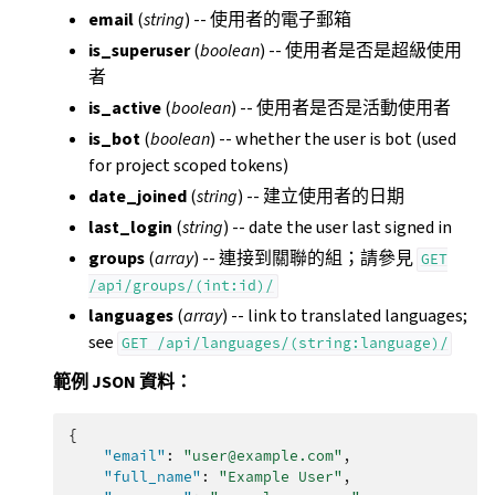
email
(
string
) -- 使用者的電子郵箱
is_superuser
(
boolean
) -- 使用者是否是超級使用
者
is_active
(
boolean
) -- 使用者是否是活動使用者
is_bot
(
boolean
) -- whether the user is bot (used
for project scoped tokens)
date_joined
(
string
) -- 建立使用者的日期
last_login
(
string
) -- date the user last signed in
groups
(
array
) -- 連接到關聯的組；請參見
GET
/api/groups/(int:id)/
languages
(
array
) -- link to translated languages;
see
GET
/api/languages/(string:language)/
範例 JSON 資料：
{
"email"
:
"user@example.com"
,
"full_name"
:
"Example User"
,