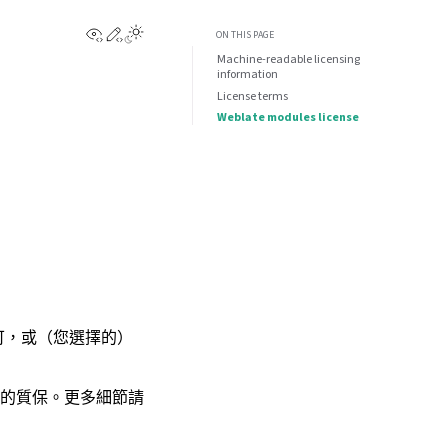
View this page
Edit this page
ON THIS PAGE
Machine-readable licensing
information
License terms
Weblate modules license
可，或（您選擇的）
的質保。更多細節請