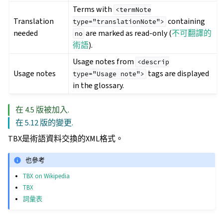
Terms with
<termNote
Translation
containing
type="translationNote">
needed
are marked as read-only (
不可翻譯的
no
術語
).
Usage notes from
<descrip
Usage notes
tags are displayed
type="Usage
note">
in the glossary.
在 4.5 版被加入.
在 5.12 版的變更.
TBX是術語資料交換的XML格式。
也參考
TBX on Wikipedia
TBX
詞彙表