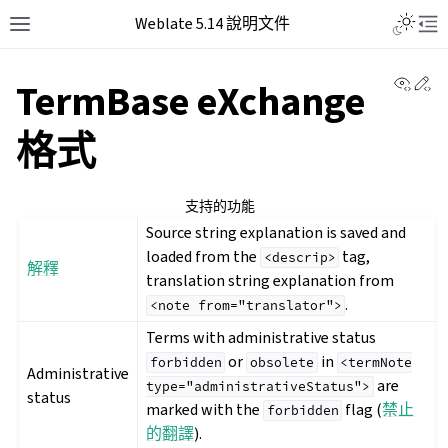
Weblate 5.14 說明文件
View 
Ed
TermBase eXchange
格式
支持的功能
Source string explanation is saved and
loaded from the
tag,
<descrip>
解釋
translation string explanation from
.
<note
from="translator">
Terms with administrative status
or
in
forbidden
obsolete
<termNote
Administrative
are
type="administrativeStatus">
status
marked with the
flag (
禁止
forbidden
的翻譯
).