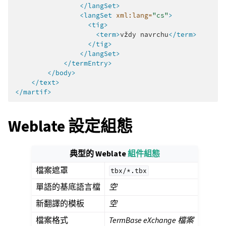
</langSet>
<langSet
xml:lang=
"cs"
>
<tig>
<term>
vždy
navrchu
</term>
</tig>
</langSet>
</termEntry>
</body>
</text>
</martif>
Weblate 設定組態
典型的 Weblate
組件組態
檔案遮罩
tbx/*.tbx
單語的基底語言檔
空
新翻譯的模板
空
檔案格式
TermBase eXchange 檔案