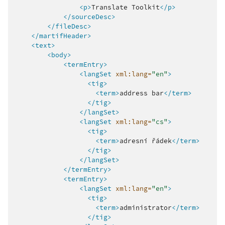
<p>
Translate
Toolkit
</p>
</sourceDesc>
</fileDesc>
</martifHeader>
<text>
<body>
<termEntry>
<langSet
xml:lang=
"en"
>
<tig>
<term>
address
bar
</term>
</tig>
</langSet>
<langSet
xml:lang=
"cs"
>
<tig>
<term>
adresní
řádek
</term>
</tig>
</langSet>
</termEntry>
<termEntry>
<langSet
xml:lang=
"en"
>
<tig>
<term>
administrator
</term>
</tig>