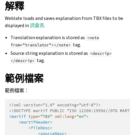
解釋
Weblate loads and saves explanation from TBX files to be
displayed in
詞彙表
.
Translation explanation is stored as
<note
tag.
from="translator"></note>
Source string explanation is stored as
<descrip>
tag.
</descrip>
範例檔案
範例檔案：
<?xml version="1.0" encoding="utf-8"?>
<!DOCTYPE martif PUBLIC "ISO 12200:1999A//DTD MARTIF
<martif
type=
"TBX"
xml:lang=
"en"
>
<martifHeader>
<fileDesc>
<sourceDesc>