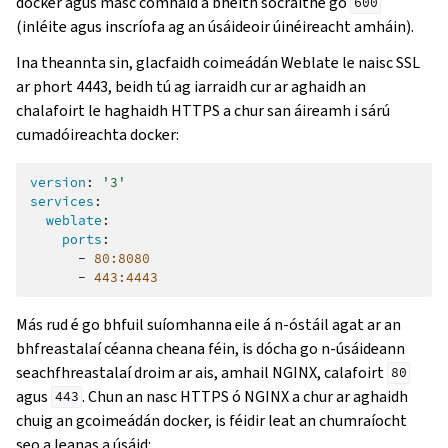
docker agus masc comhaid a bheith socraithe go
600
(inléite agus inscríofa ag an úsáideoir úinéireacht amháin).
Ina theannta sin, glacfaidh coimeádán Weblate le naisc SSL
ar phort 4443, beidh tú ag iarraidh cur ar aghaidh an
chalafoirt le haghaidh HTTPS a chur san áireamh i sárú
cumadóireachta docker:
version
:
'3'
services
:
weblate
:
ports
:
-
80:8080
-
443:4443
Más rud é go bhfuil suíomhanna eile á n-óstáil agat ar an
bhfreastalaí céanna cheana féin, is dócha go n-úsáideann
seachfhreastalaí droim ar ais, amhail NGINX, calafoirt
80
agus
. Chun an nasc HTTPS ó NGINX a chur ar aghaidh
443
chuig an gcoimeádán docker, is féidir leat an chumraíocht
seo a leanas a úsáid: