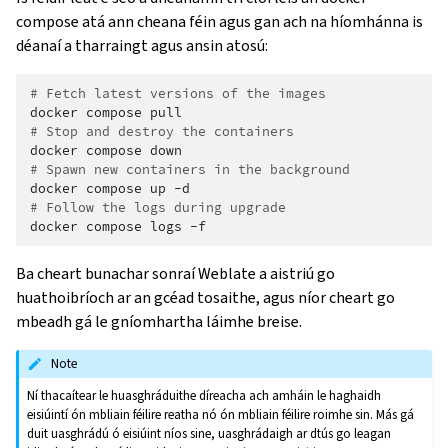
compose atá ann cheana féin agus gan ach na híomhánna is
déanaí a tharraingt agus ansin atosú:
# Fetch latest versions of the images
docker
compose
# Stop and destroy the containers
docker
compose
# Spawn new containers in the background
docker
compose
up
# Follow the logs during upgrade
docker
compose
logs
Ba cheart bunachar sonraí Weblate a aistriú go
huathoibríoch ar an gcéad tosaithe, agus níor cheart go
mbeadh gá le gníomhartha láimhe breise.
Note
Ní thacaítear le huasghráduithe díreacha ach amháin le haghaidh
eisiúintí ón mbliain féilire reatha nó ón mbliain féilire roimhe sin. Más gá
duit uasghrádú ó eisiúint níos sine, uasghrádaigh ar dtús go leagan