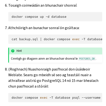
Tosaigh coimeádán an bhunachair shonraí:
docker
compose
up
-d
Athchóirigh an bunachar sonraí ón gcúltaca:
cat
backup.sql
|
docker
compose
exec
-T
database
Hint
Cinntigh go dtagann ainm an bhunachair shonraí le
.
POSTGRES_DB
(Roghnach) Nuashonraigh pasfhocal don úsáideoir
Weblate. Seans go mbeidh sé seo ag teastáil nuair a
athraítear aistriú go PostgreSQL 14 nó 15 mar bhealach
chun pasfhocail a stóráil:
docker
compose
exec
-T
database
psql
--username
w