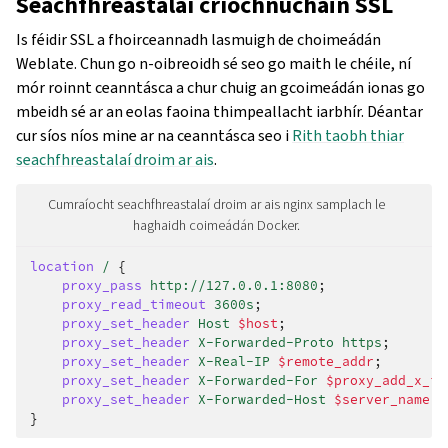
Seachfhreastalaí críochnúcháin SSL
Is féidir SSL a fhoirceannadh lasmuigh de choimeádán
Weblate. Chun go n-oibreoidh sé seo go maith le chéile, ní
mór roinnt ceanntásca a chur chuig an gcoimeádán ionas go
mbeidh sé ar an eolas faoina thimpeallacht iarbhír. Déantar
cur síos níos mine ar na ceanntásca seo i
Rith taobh thiar
seachfhreastalaí droim ar ais
.
Cumraíocht seachfhreastalaí droim ar ais nginx samplach le
haghaidh coimeádán Docker.
location
/
{
proxy_pass
http://127.0.0.1:8080
;
proxy_read_timeout
3600s
;
proxy_set_header
Host
$host
;
proxy_set_header
X-Forwarded-Proto
https
;
proxy_set_header
X-Real-IP
$remote_addr
;
proxy_set_header
X-Forwarded-For
$proxy_add_x_fo
proxy_set_header
X-Forwarded-Host
$server_name
;
}