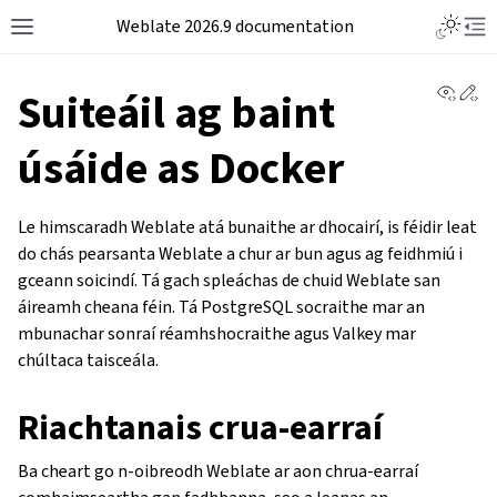
Weblate 2026.9 documentation
View 
Ed
Suiteáil ag baint
úsáide as Docker
Le himscaradh Weblate atá bunaithe ar dhocairí, is féidir leat
do chás pearsanta Weblate a chur ar bun agus ag feidhmiú i
gceann soicindí. Tá gach spleáchas de chuid Weblate san
áireamh cheana féin. Tá PostgreSQL socraithe mar an
mbunachar sonraí réamhshocraithe agus Valkey mar
chúltaca taisceála.
Riachtanais crua-earraí
Ba cheart go n-oibreodh Weblate ar aon chrua-earraí