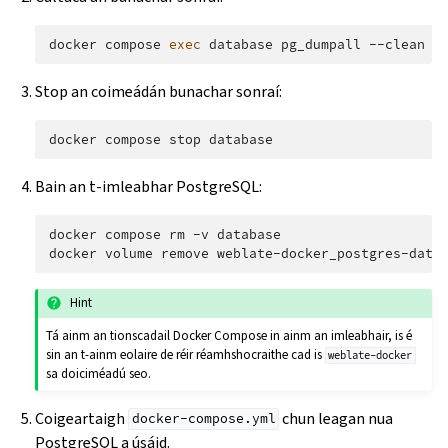
docker
compose
exec
database
pg_dumpall
--clean
-
Stop an coimeádán bunachar sonraí:
docker
compose
stop
Bain an t-imleabhar PostgreSQL:
docker
compose
rm
-v
database

docker
volume
remove
Hint
Tá ainm an tionscadail Docker Compose in ainm an imleabhair, is é
sin an t-ainm eolaire de réir réamhshocraithe cad is
weblate-docker
sa doiciméadú seo.
Coigeartaigh
chun leagan nua
docker-compose.yml
PostgreSQL a úsáid.