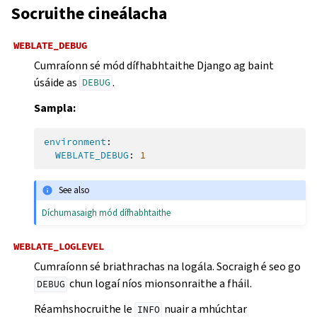
Socruithe cineálacha
WEBLATE_DEBUG
Cumraíonn sé mód dífhabhtaithe Django ag baint
úsáide as
.
DEBUG
Sampla:
environment
:
WEBLATE_DEBUG
:
1
See also
Díchumasaigh mód dífhabhtaithe
WEBLATE_LOGLEVEL
Cumraíonn sé briathrachas na logála. Socraigh é seo go
chun logaí níos mionsonraithe a fháil.
DEBUG
Réamhshocruithe le
nuair a mhúchtar
INFO