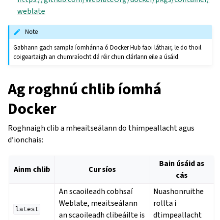
weblate
Note
Gabhann gach sampla íomhánna ó Docker Hub faoi láthair, le do thoil
coigeartaigh an chumraíocht dá réir chun clárlann eile a úsáid.
Ag roghnú chlib íomhá
Docker
Roghnaigh clib a mheaitseálann do thimpeallacht agus
d’ionchais:
Bain úsáid as
Ainm chlib
Cur síos
cás
An scaoileadh cobhsaí
Nuashonruithe
Weblate, meaitseálann
rollta i
latest
an scaoileadh clibeáilte is
dtimpeallacht