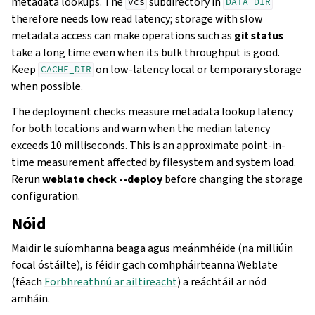
metadata lookups. The
subdirectory in
vcs
DATA_DIR
therefore needs low read latency; storage with slow
metadata access can make operations such as
git status
take a long time even when its bulk throughput is good.
Keep
on low-latency local or temporary storage
CACHE_DIR
when possible.
The deployment checks measure metadata lookup latency
for both locations and warn when the median latency
exceeds 10 milliseconds. This is an approximate point-in-
time measurement affected by filesystem and system load.
Rerun
weblate check --deploy
before changing the storage
configuration.
Nóid
Maidir le suíomhanna beaga agus meánmhéide (na milliúin
focal óstáilte), is féidir gach comhpháirteanna Weblate
(féach
Forbhreathnú ar ailtireacht
) a reáchtáil ar nód
amháin.