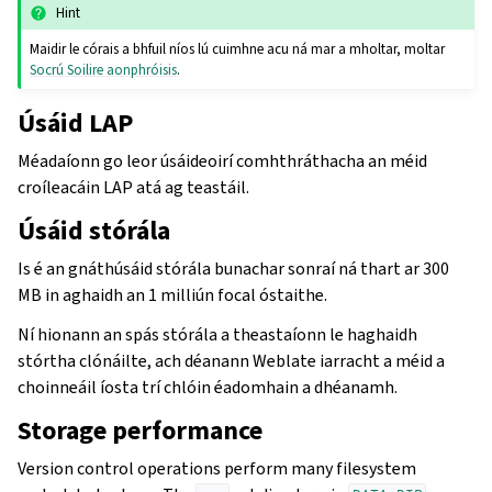
Hint
Maidir le córais a bhfuil níos lú cuimhne acu ná mar a mholtar, moltar
Socrú Soilire aonphróisis
.
Úsáid LAP
Méadaíonn go leor úsáideoirí comhthráthacha an méid
croíleacáin LAP atá ag teastáil.
Úsáid stórála
Is é an gnáthúsáid stórála bunachar sonraí ná thart ar 300
MB in aghaidh an 1 milliún focal óstaithe.
Ní hionann an spás stórála a theastaíonn le haghaidh
stórtha clónáilte, ach déanann Weblate iarracht a méid a
choinneáil íosta trí chlóin éadomhain a dhéanamh.
Storage performance
Version control operations perform many filesystem