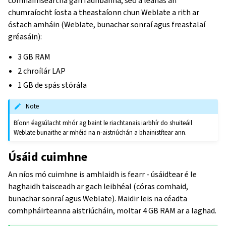
comhaimseartha gan fadhbanna, seo a leanas an
chumraíocht íosta a theastaíonn chun Weblate a rith ar
óstach amháin (Weblate, bunachar sonraí agus freastalaí
gréasáin):
3 GB RAM
2 chroílár LAP
1 GB de spás stórála
Note
Bíonn éagsúlacht mhór ag baint le riachtanais iarbhír do shuiteáil
Weblate bunaithe ar mhéid na n-aistriúchán a bhainistítear ann.
Úsáid cuimhne
An níos mó cuimhne is amhlaidh is fearr - úsáidtear é le
haghaidh taisceadh ar gach leibhéal (córas comhaid,
bunachar sonraí agus Weblate). Maidir leis na céadta
comhpháirteanna aistriúcháin, moltar 4 GB RAM ar a laghad.