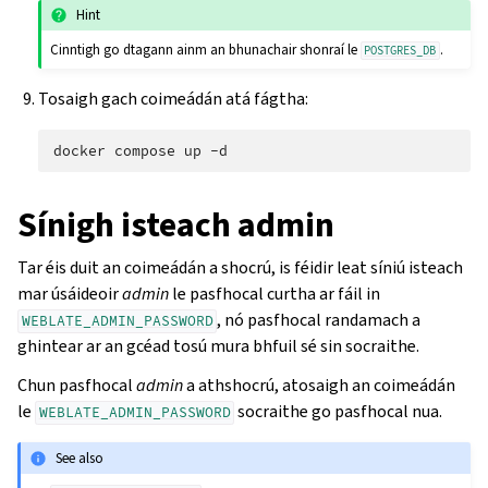
Hint
Cinntigh go dtagann ainm an bhunachair shonraí le
.
POSTGRES_DB
Tosaigh gach coimeádán atá fágtha:
docker
compose
up
Sínigh isteach admin
Tar éis duit an coimeádán a shocrú, is féidir leat síniú isteach
mar úsáideoir
admin
le pasfhocal curtha ar fáil in
, nó pasfhocal randamach a
WEBLATE_ADMIN_PASSWORD
ghintear ar an gcéad tosú mura bhfuil sé sin socraithe.
Chun pasfhocal
admin
a athshocrú, atosaigh an coimeádán
le
socraithe go pasfhocal nua.
WEBLATE_ADMIN_PASSWORD
See also