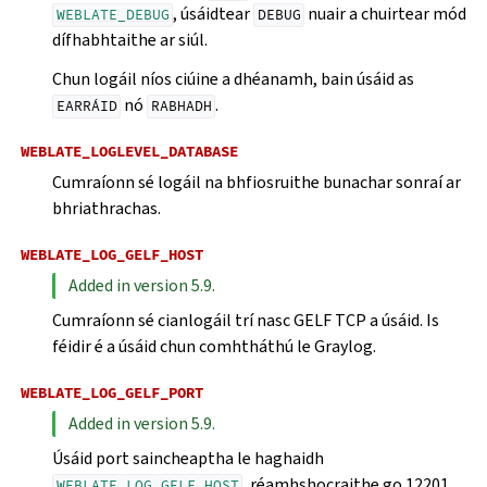
, úsáidtear
nuair a chuirtear mód
WEBLATE_DEBUG
DEBUG
dífhabhtaithe ar siúl.
Chun logáil níos ciúine a dhéanamh, bain úsáid as
nó
.
EARRÁID
RABHADH
WEBLATE_LOGLEVEL_DATABASE
Cumraíonn sé logáil na bhfiosruithe bunachar sonraí ar
bhriathrachas.
WEBLATE_LOG_GELF_HOST
Added in version 5.9.
Cumraíonn sé cianlogáil trí nasc GELF TCP a úsáid. Is
féidir é a úsáid chun comhtháthú le Graylog.
WEBLATE_LOG_GELF_PORT
Added in version 5.9.
Úsáid port saincheaptha le haghaidh
, réamhshocraithe go 12201.
WEBLATE_LOG_GELF_HOST