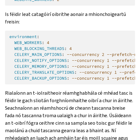
Is féidir leat catagóirí oibrithe aonair a mhionchoigeartú
freisin:
environment
:
WEB_WORKERS
:
4
WEB_BLOCKING_THREADS
:
4
CELERY_MAIN_OPTIONS
:
--concurrency 2 --prefetch-mu
CELERY_NOTIFY_OPTIONS
:
--concurrency 1 --prefetch-
CELERY_MEMORY_OPTIONS
:
--concurrency 1 --prefetch-
CELERY_TRANSLATE_OPTIONS
:
--concurrency 1 --prefet
CELERY_BACKUP_OPTIONS
:
--concurrency 1 --prefetch-
Rialaíonn an t-iolraitheoir réamhghabhála cé mhéad tasc is
féidir le gach sliotán forghníomhaithe oibrí a chur in áirithe.
Seachnaíonn an réamhshocrú de cheann tascanna breise
fada nó tascanna troma ualaigh a chur in áirithe. Úsáideann
an t-oibrí fógra ceithre cinn sa sampla seo toisc gur féidir le
maolánú a chuid tascanna gearra leas a bhaint as. Ní
mhéadaigh an luach ach amháin tar éis moill scuaine agus