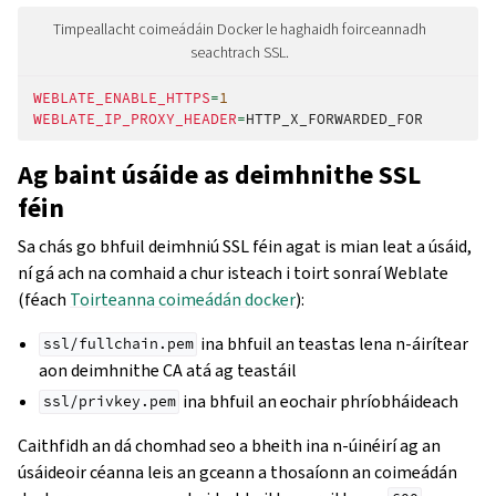
Timpeallacht coimeádáin Docker le haghaidh foirceannadh
seachtrach SSL.
WEBLATE_ENABLE_HTTPS
=
1
WEBLATE_IP_PROXY_HEADER
=
Ag baint úsáide as deimhnithe SSL
féin
Sa chás go bhfuil deimhniú SSL féin agat is mian leat a úsáid,
ní gá ach na comhaid a chur isteach i toirt sonraí Weblate
(féach
Toirteanna coimeádán docker
):
ina bhfuil an teastas lena n-áirítear
ssl/fullchain.pem
aon deimhnithe CA atá ag teastáil
ina bhfuil an eochair phríobháideach
ssl/privkey.pem
Caithfidh an dá chomhad seo a bheith ina n-úinéirí ag an
úsáideoir céanna leis an gceann a thosaíonn an coimeádán