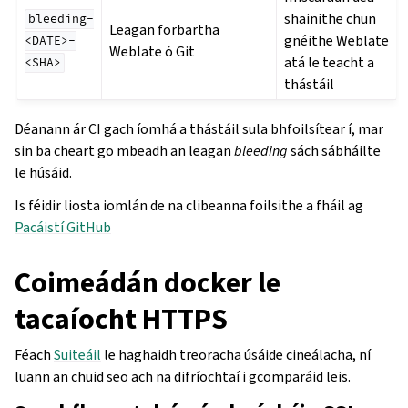
shainithe chun
bleeding-
Leagan forbartha
gnéithe Weblate
<DATE>-
Weblate ó Git
atá le teacht a
<SHA>
thástáil
Déanann ár CI gach íomhá a thástáil sula bhfoilsítear í, mar
sin ba cheart go mbeadh an leagan
bleeding
sách sábháilte
le húsáid.
Is féidir liosta iomlán de na clibeanna foilsithe a fháil ag
Pacáistí GitHub
Coimeádán docker le
tacaíocht HTTPS
Féach
Suiteáil
le haghaidh treoracha úsáide cineálacha, ní
luann an chuid seo ach na difríochtaí i gcomparáid leis.