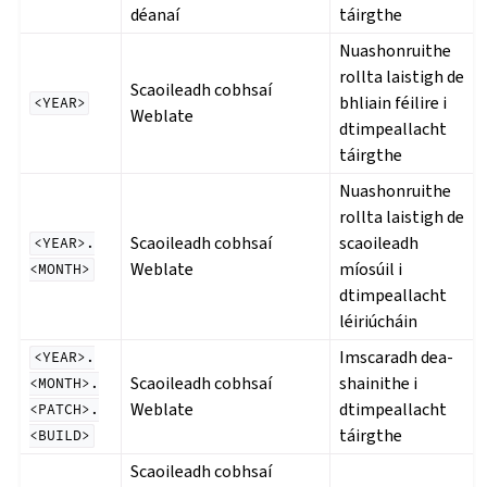
déanaí
táirgthe
Nuashonruithe
rollta laistigh de
Scaoileadh cobhsaí
bhliain féilire i
<YEAR>
Weblate
dtimpeallacht
táirgthe
Nuashonruithe
rollta laistigh de
Scaoileadh cobhsaí
scaoileadh
<YEAR>.
Weblate
míosúil i
<MONTH>
dtimpeallacht
léiriúcháin
Imscaradh dea-
<YEAR>.
Scaoileadh cobhsaí
shainithe i
<MONTH>.
Weblate
dtimpeallacht
<PATCH>.
táirgthe
<BUILD>
Scaoileadh cobhsaí