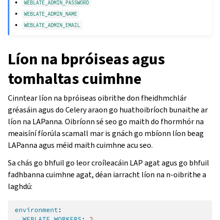
WEBLATE_ADMIN_PASSWORD
WEBLATE_ADMIN_NAME
WEBLATE_ADMIN_EMAIL
Líon na bpróiseas agus
tomhaltas cuimhne
Cinntear líon na bpróiseas oibrithe don fheidhmchlár
gréasáin agus do Celery araon go huathoibríoch bunaithe ar
líon na LAPanna. Oibríonn sé seo go maith do fhormhór na
meaisíní fíorúla scamall mar is gnách go mbíonn líon beag
LAPanna agus méid maith cuimhne acu seo.
Sa chás go bhfuil go leor croíleacáin LAP agat agus go bhfuil
fadhbanna cuimhne agat, déan iarracht líon na n-oibrithe a
laghdú:
environment
:
WEBLATE_WORKERS
:
2