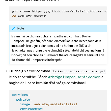
git
clone
https://github.com/WeblateOrg/docker-co
cd
Note
Is samplaí de chumraíochtaí imscartha iad comhaid Docker
Compose. De ghnáth, déanann oibreoirí iad a shaincheapadh dá n-
imscaradh féin agus coinníonn siad na hathruithe áitiúla sin.
Seachadtar nuashonruithe feidhmchláir Weblate trí chlibeanna íomhá
Docker; níl aon chonair nuashonraithe atá ceangailte le heisiúint ann
do chomhaid Compose saincheaptha.
Cruthaigh a:file: comhad
docker-compose.override.yml
le do shocruithe. Féach
Athróga timpeallachta docker
le
haghaidh liosta iomlán d'athróga comhshaoil.
services
:
weblate
:
image
:
weblate/weblate:latest
environment
: