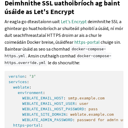
Deimhnithe SSL uathoibríoch ag baint
úsáide as Let's Encrypt
Ar eagla go dteastaíonn uait
Let's Encrypt
deimhnithe SSL a
ghintear go huathoibríoch ar shuiteáil phoiblí a úsáid, ní mór
duit seachfhreastalaí HTTPS droim ar ais a chur le
coimeádán Docker breise, úsáidfear
https-portal
chuige sin.
Baintear úsáid as seo sa chomhad
docker-compose-
. Ansin cruthaigh comhad
https.yml
docker-compose-
le do shocruithe:
https.override.yml
version
:
'3'
services
:
weblate
:
environment
:
WEBLATE_EMAIL_HOST
:
smtp.example.com
WEBLATE_EMAIL_HOST_USER
:
user
WEBLATE_EMAIL_HOST_PASSWORD
:
pass
WEBLATE_SITE_DOMAIN
:
weblate.example.com
WEBLATE_ADMIN_PASSWORD
:
password for admin use
https-portal
: