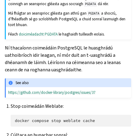
coinnigh an seansprioc gléasta agus socraigh
dá réir.
PGDATA
Má fhágtar an seansprioc gléasta gan athrú gan
a shocrú,
PGDATA
d’fhéadfadh sé go scríobhfadh PostgreSQL a chuid sonraí lasmuigh den
toirt bhuan.
Féach
doiciméadacht PGDATA
le haghaidh tuilleadh eolais.
Ní thacaíonn coimeádáin PostgreSQL le huasghrádú
uathoibríoch idir leagan, ní mór duit an t-uasghrádú a
dhéanamh de láimh. Léiríonn na céimeanna seo a leanas
ceann de na roghanna uasghrádaithe.
See also
https://github.com/docker-library/postgres/issues/37
Stop coimeádán Weblate:
docker
compose
stop
weblate
Cúltaca an bunachar sonraí: