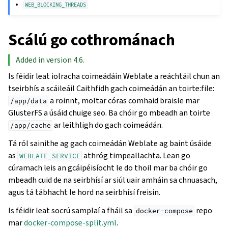
WEB_BLOCKING_THREADS
Scálú go cothrománach
Added in version 4.6.
Is féidir leat iolracha coimeádáin Weblate a reáchtáil chun an
tseirbhís a scáileáil Caithfidh gach coimeádán an toirte:file:
a roinnt, moltar córas comhaid braisle mar
/app/data
GlusterFS a úsáid chuige seo. Ba chóir go mbeadh an toirte
ar leithligh do gach coimeádán.
/app/cache
Tá ról sainithe ag gach coimeádán Weblate ag baint úsáide
as
athróg timpeallachta. Lean go
WEBLATE_SERVICE
cúramach leis an gcáipéisíocht le do thoil mar ba chóir go
mbeadh cuid de na seirbhísí ar siúl uair amháin sa chnuasach,
agus tá tábhacht le hord na seirbhísí freisin.
Is féidir leat socrú samplaí a fháil sa
repo
docker-compose
mar
docker-compose-split.yml
.