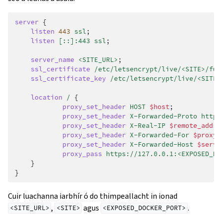
server
{
listen
443
ssl
;
listen
[::]:443
ssl
;
server_name
<SITE_URL>
;
ssl_certificate
/etc/letsencrypt/live/<SITE>/ful
ssl_certificate_key
/etc/letsencrypt/live/<SITE>
location
/
{
proxy_set_header
HOST
$host
;
proxy_set_header
X-Forwarded-Proto
https
proxy_set_header
X-Real-IP
$remote_addr
;
proxy_set_header
X-Forwarded-For
$proxy_
proxy_set_header
X-Forwarded-Host
$serve
proxy_pass
https://127.0.0.1:<EXPOSED_DO
}
}
Cuir luachanna iarbhír ó do thimpeallacht in ionad
,
agus
.
<SITE_URL>
<SITE>
<EXPOSED_DOCKER_PORT>