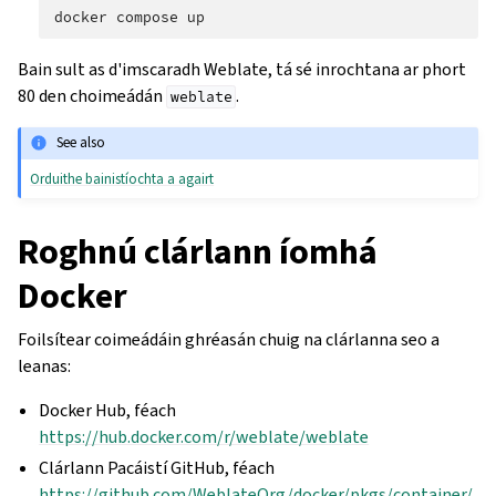
docker
compose
Bain sult as d'imscaradh Weblate, tá sé inrochtana ar phort
80 den choimeádán
.
weblate
See also
Orduithe bainistíochta a agairt
Roghnú clárlann íomhá
Docker
Foilsítear coimeádáin ghréasán chuig na clárlanna seo a
leanas:
Docker Hub, féach
https://hub.docker.com/r/weblate/weblate
Clárlann Pacáistí GitHub, féach
https://github.com/WeblateOrg/docker/pkgs/container/