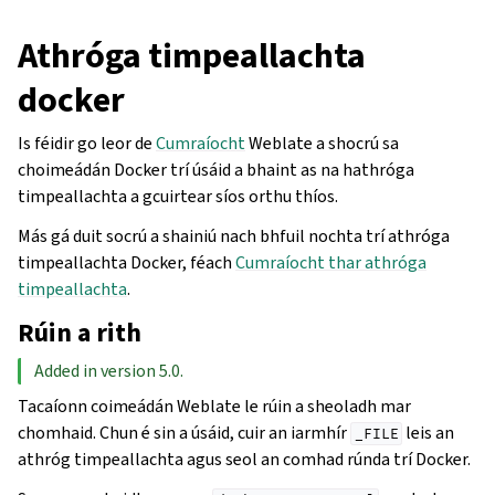
Athróga timpeallachta
docker
Is féidir go leor de
Cumraíocht
Weblate a shocrú sa
choimeádán Docker trí úsáid a bhaint as na hathróga
timpeallachta a gcuirtear síos orthu thíos.
Más gá duit socrú a shainiú nach bhfuil nochta trí athróga
timpeallachta Docker, féach
Cumraíocht thar athróga
timpeallachta
.
Rúin a rith
Added in version 5.0.
Tacaíonn coimeádán Weblate le rúin a sheoladh mar
chomhaid. Chun é sin a úsáid, cuir an iarmhír
leis an
_FILE
athróg timpeallachta agus seol an comhad rúnda trí Docker.