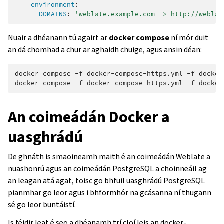
environment
:
DOMAINS
:
'weblate.example.com
->
http://weblat
Nuair a dhéanann tú agairt ar
docker compose
ní mór duit
an dá chomhad a chur ar aghaidh chuige, agus ansin déan:
docker compose -f docker-compose-https.yml -f docker
docker compose -f docker-compose-https.yml -f docker
An coimeádán Docker a
uasghrádú
De ghnáth is smaoineamh maith é an coimeádán Weblate a
nuashonrú agus an coimeádán PostgreSQL a choinneáil ag
an leagan atá agat, toisc go bhfuil uasghrádú PostgreSQL
pianmhar go leor agus i bhformhór na gcásanna ní thugann
sé go leor buntáistí.
Is féidir leat é seo a dhéanamh trí cloí leis an docker-