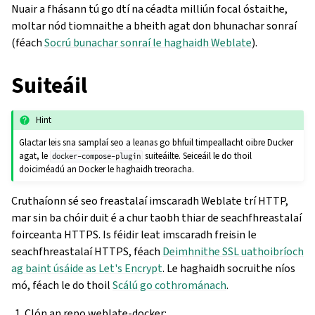
Nuair a fhásann tú go dtí na céadta milliún focal óstaithe,
moltar nód tiomnaithe a bheith agat don bhunachar sonraí
(féach
Socrú bunachar sonraí le haghaidh Weblate
).
Suiteáil
Hint
Glactar leis sna samplaí seo a leanas go bhfuil timpeallacht oibre Ducker
agat, le
suiteáilte. Seiceáil le do thoil
docker-compose-plugin
doiciméadú an Docker le haghaidh treoracha.
Cruthaíonn sé seo freastalaí imscaradh Weblate trí HTTP,
mar sin ba chóir duit é a chur taobh thiar de seachfhreastalaí
foirceanta HTTPS. Is féidir leat imscaradh freisin le
seachfhreastalaí HTTPS, féach
Deimhnithe SSL uathoibríoch
ag baint úsáide as Let's Encrypt
. Le haghaidh socruithe níos
mó, féach le do thoil
Scálú go cothrománach
.
Clón an repo weblate-docker: