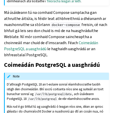
idirmheánach atá liostaithe i
Treoracha leagan ar leith
.
Má úsáideann tú na comhaid Compose samplacha gan
athruithe áitiúla, is féidir leat athbhreithniú a dhéanamh ar
nuashonruithe sa stórlann
freisin, cé nach
docker-compose
bhfuil gá leis seo don chuid is mó de na huasghráduithe
Weblate. Ní mór comhaid Compose saincheaptha a
choinneáil mar chuid de d’imscaradh. Féach
Coimeádán
PostgreSQL a uasghrádú
le haghaidh uasghrádú ar an
bhfreastalaí PostgreSQL.
Coimeádán PostgreSQL a uasghrádú
Note
D'athraigh PostgreSQL 18 an t-eolaire sonraí réamhshocraithe taobh
istigh den choimeádán. Bhí socrú coitianta níos sine ag suiteáil an toirt
bunachar sonraí ag
, ach úsáideann
/var/lib/postgresql/data
PostgreSQL 18
de réir réamhshocraithe anois.
/var/lib/postgresql
Más rud é go bhfuil tú ag uasghrádú ó leagan níos sine, déan an sprioc
gléasta i do chumraíocht Docker a nuashonrú go dtí an cosán nua, nó