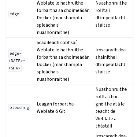
Weblate le hathruithe
Nuashonruithe
forbartha sa choimeádán
rollta i
edge
Docker (mar shampla
dtimpeallacht
spleáchais
stáitse
nuashonraithe)
Scaoileadh cobhsaí
Weblate le hathruithe
Imscaradh dea-
edge-
forbartha sa choimeádán
shainithe i
<DATE>-
Docker (mar shampla
dtimpeallacht
<SHA>
spleáchais
stáitse
nuashonraithe)
Nuashonruithe
rollta chun
Leagan forbartha
gnéithe atá le
bleeding
Weblate ó Git
teacht de
Weblate a
thástáil
Imscaradh dea-