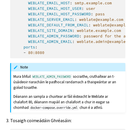
WEBLATE_EMAIL_HOST
:
smtp.example.com
WEBLATE_EMAIL_HOST_USER
:
user
WEBLATE_EMAIL_HOST_PASSWORD
:
pass
WEBLATE_SERVER_EMAIL
:
weblate@example.com
WEBLATE_DEFAULT_FROM_EMAIL
:
weblate@example
WEBLATE_SITE_DOMAIN
:
weblate.example.com
WEBLATE_ADMIN_PASSWORD
:
password for the ad
WEBLATE_ADMIN_EMAIL
:
weblate.admin@example.
ports
:
-
80:8080
Note
Mura bhfuil
socraithe, cruthaítear an t-
WEBLATE_ADMIN_PASSWORD
úsáideoir riaracháin le pasfhocal randamach a thaispeántar ar an
gcéad tosaithe.
Déanann an sampla a chuirtear ar fáil éisteacht le Weblate ar
chalafort 80, déanann mapáil an chalafoirt a chur in eagar sa
chomhad
chun é a athrú.
docker-compose.override.yml
Tosaigh coimeádáin Ghréasáin: