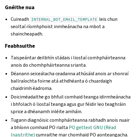
Gnéithe nua
Cuireadh
leis chun
INTERNAL_BOT_EMAIL_TEMPLATE
seoltaí ríomhphoist inmheánacha na mbot a
shaincheapadh.
Feabhsuithe
Taispeántar deilbhín stádais i liostaí comhpháirteanna
anois do chomhpháirteanna srianta.
Déanann seiceálacha ceadanna athúsáid anois ar shonraí
ballraíochta foirne atá athdhéanta ó chuardaigh
chaidrimh éadroma.
Doiciméadaithe go bhfuil comhaid teanga idirmheánacha
i bhfolach ó liostaí teanga agus gur féidir leo teaghráin
sprice a dhéanamh inléite amháin.
Tugann diagnóisic comhpháirteanna rabhadh anois nuair
a bhíonn comhaid PO rialta
PO gettext GNU (Réad
Inaistrithe)
cumraithe mar chomhaid PO aonteangacha.