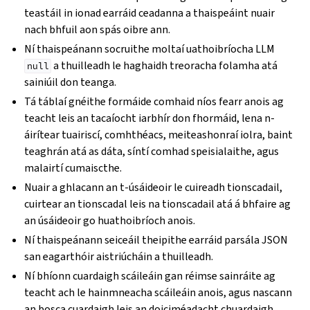
teastáil in ionad earráid ceadanna a thaispeáint nuair
nach bhfuil aon spás oibre ann.
Ní thaispeánann socruithe moltaí uathoibríocha LLM
a thuilleadh le haghaidh treoracha folamha atá
null
sainiúil don teanga.
Tá táblaí gnéithe formáide comhaid níos fearr anois ag
teacht leis an tacaíocht iarbhír don fhormáid, lena n-
áirítear tuairiscí, comhthéacs, meiteashonraí iolra, baint
teaghrán atá as dáta, síntí comhad speisialaithe, agus
malairtí cumaiscthe.
Nuair a ghlacann an t-úsáideoir le cuireadh tionscadail,
cuirtear an tionscadal leis na tionscadail atá á bhfaire ag
an úsáideoir go huathoibríoch anois.
Ní thaispeánann seiceáil theipithe earráid parsála JSON
san eagarthóir aistriúcháin a thuilleadh.
Ní bhíonn cuardaigh scáileáin gan réimse sainráite ag
teacht ach le hainmneacha scáileáin anois, agus nascann
an bosca cuardaigh leis an doiciméadacht chuardaigh