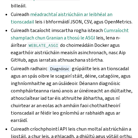
billeáil.
Cuireadh
méadrachtaí aistriúcháin ar leibhéal an
tionscadail
leis i bhformáidí JSON, CSV, agus OpenMetrics.
Cuireadh tacaíocht imscartha rogha isteach
Cumraíocht
shamplach chun Granian a thosú le ASGI
leis, lena n-
áirítear
do choimeádáin Docker agus
WEBLATE_ASGI
eagarthóir aistriúcháin meaisín asinchronach, nasc Aip
GitHub, agus iarratais athnuachana stórtha.
Cuireadh radhairc
grúpáilte leis an tionscadal
Diagnóisic
agus an spás oibre le scagairí stáit, déine, catagóire, agus
inghníomhaithe ag an úsáideoir. Déanann diagnóisic
comhpháirteanna rianú anois ar úinéireacht an diúltaithe,
athosclaítear iad tar éis athruithe ábhartha, agus ní
chuirtear ar an eolas ach amháin faoi chothaitheoirí
tionscadail ar féidir leo gníomhú ar rabhaidh agus ar
earráidí.
Cuireadh críochphointí API leis chun moltaí aistriúcháin a
liostáil, a chur leis, a ghlacadh, a dhiúltú agus vótáil orthu.