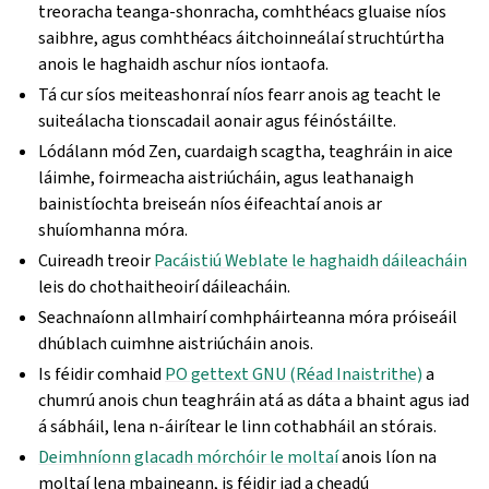
treoracha teanga-shonracha, comhthéacs gluaise níos
saibhre, agus comhthéacs áitchoinneálaí struchtúrtha
anois le haghaidh aschur níos iontaofa.
Tá cur síos meiteashonraí níos fearr anois ag teacht le
suiteálacha tionscadail aonair agus féinóstáilte.
Lódálann mód Zen, cuardaigh scagtha, teaghráin in aice
láimhe, foirmeacha aistriúcháin, agus leathanaigh
bainistíochta breiseán níos éifeachtaí anois ar
shuíomhanna móra.
Cuireadh treoir
Pacáistiú Weblate le haghaidh dáileacháin
leis do chothaitheoirí dáileacháin.
Seachnaíonn allmhairí comhpháirteanna móra próiseáil
dhúblach cuimhne aistriúcháin anois.
Is féidir comhaid
PO gettext GNU (Réad Inaistrithe)
a
chumrú anois chun teaghráin atá as dáta a bhaint agus iad
á sábháil, lena n-áirítear le linn cothabháil an stórais.
Deimhníonn glacadh mórchóir le moltaí
anois líon na
moltaí lena mbaineann, is féidir iad a cheadú