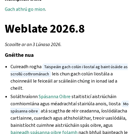
Gach athrú go mion
.
Weblate 2026.8
Scaoilte ar an 3 Lúnasa 2026.
Gnéithe nua
Cuireadh rogha
Taispeáin gach colún i liostaí ag baint úsáide as
leis chun gach colún liostála a
scrollú cothrománach
choinneáil le feiceáil ar scáileáin chúng in ionad iad a
cheilt.
Soláthraíonn
Spásanna Oibre
staitisticí aistriúcháin
comhiomlána agus méadrachtaí stairiúla anois, liosta
Mo
atá scagtha de réir ceadanna, íoslódálacha
spásanna oibre
cartlainne, cuardach agus athsholáthar, treoir uaslódála,
bainistíocht cuimhne aistriúcháin spás oibre, agus
baineadh spásanna oibre folamh
nach bhfuil bainteach le