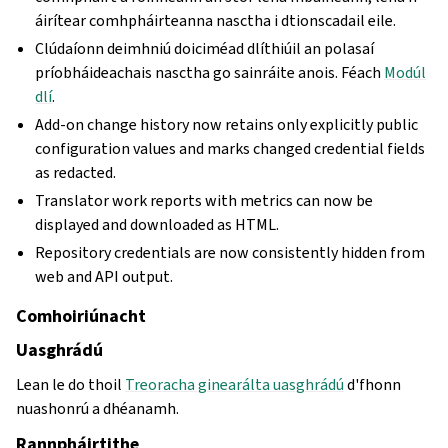
áirítear comhpháirteanna nasctha i dtionscadail eile.
Clúdaíonn deimhniú doiciméad dlíthiúil an polasaí
príobháideachais nasctha go sainráite anois. Féach
Modúl
dlí
.
Add-on change history now retains only explicitly public
configuration values and marks changed credential fields
as redacted.
Translator work reports with metrics can now be
displayed and downloaded as HTML.
Repository credentials are now consistently hidden from
web and API output.
Comhoiriúnacht
Uasghrádú
Lean le do thoil
Treoracha ginearálta uasghrádú
d'fhonn
nuashonrú a dhéanamh.
Rannpháirtithe