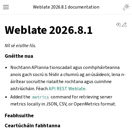
Weblate 2026.8.1 documentation
View 
Ed
Weblate 2026.8.1
Níl sé eisithe fós.
Gnéithe nua
Nochtann APIanna tionscadail agus comhpháirteanna
anois gach socrú is féidir a chumrú ag an úsáideoir, lena n-
áirítear socruithe rialaithe rochtana agus cuimhne
aistriúcháin. Féach
API REST Weblate
.
Added the
command for retrieving server
metrics
metrics locally in JSON, CSV, or OpenMetrics format.
Feabhsuithe
Ceartúcháin fabhtanna