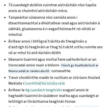
Tá cuardaigh doiléire cuimhne aistriúcháin níos tapúla
anois ar chuimhní aistriúcháin móra.
Taispeántar cúiseanna níos sainiúla anois i
dteachtaireachtaí a dhiúltaítear cead agus aistriúcháin á
sábháil, gluaiseanna á n-eagarthóireacht nó vótáil ar
mholtaí.
Áirítear anois i bhfógraí tráchta do theaghráin a
d'aistrigh tú teaghráin ar thug tú trácht orthu roimhe seo
nó ar mhol tú aistriúcháin dóibh.
Déanann tuairimí agus moltaí faire uathoibríoch ar an
tionscadal anois nuair a bhíonn
Féach go huathoibríoch ar
cumasaithe.
thionscadail ar ranníocaíocht
Treoir shoiléirithe maidir le rochtain ar stórlann Hosted
Weblate i
Comhtháthú óstála cóid
.
Áirítear le
Ag cuardach teaghráin
scagairí anois le
haghaidh tuairimí ón úsáideoir reatha agus cuardaigh ar
leithligh ar thráchtanna teaghrán foinse.