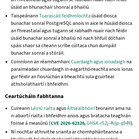
úsáid an bhunachair shonraí a bhailiú.
Taispeánann
Tuarascáil feidhmíochta
úsáid diosca
bunachar sonraí PostgreSQL anois in aice le húsáid diosca
an fhreastalaí agus tugann sé rabhadh nuair nach féidir
úsáid bunachar sonraí a bhailiú nó nach bhfuil dóthain
spáis shaor sa cheann scríbe cúltaca chun dumpáil
bunachar sonraí a stóráil.
Coinníonn an réamhamharc
Cuardaigh agus ionadaigh
na
paraiméadair chuardaigh in-eagarthóireachta anois ionas
gur féidir an fiosrúchán a bheachtú sula gcuirtear
athsholáthairtí i bhfeidhm.
Ceartúcháin fabhtanna
Cuireann
Léiriú rialta
agus
Áitsealbhóirí
teorainn ama na
n-abairtí rialta i bhfeidhm anois agus bratacha teaghrán
foinse á measúnú (
CVE 2026-62326
,
GHSA-r52j-4vjp-q949
).
Ní nochtar athruithe srianta ar chomhpháirteanna a