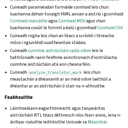
Cuireadh paraiméadair formáide comhaid leis chun
luachanna ábhair tosaigh YAML aonair a aistriú i gcomhaid
Comhaid marcáilte
agus
Comhaid MDX
agus chun
luachanna cosúil le foirmlí a éalú i gcomhaid
Comhaid CSV
.
Cuireadh rogha leis chun an téacs a scríobh i litreacha
móra i ngiuirléidí suaitheantais stádais.
Cuireadh
cuimhne aistriúcháin spáis oibre
leis le
hathlíonadh raoin feidhme asinchronach d'iontrálacha
cuimhne aistriúcháin atá ann cheana féin.
Cuireadh
leis chun
analyze_translator_work
meastachán a dhéanamh ar an méid oibre laethúil a
dhéantar ar an aistriúchán ó stair na n-athruithe.
Feabhsuithe
Láimhseálann eagarthóireacht agus taispeántas
aistriúcháin RTL téacs déthreoch níos fearr anois, lena n-
áirítear rialuithe leithlisithe Unicode sa
Méarchlár