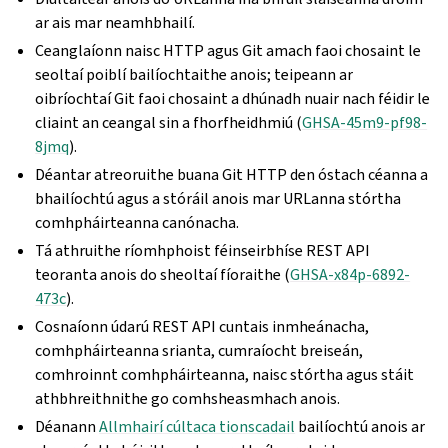
ar ais mar neamhbhailí.
Ceanglaíonn naisc HTTP agus Git amach faoi chosaint le
seoltaí poiblí bailíochtaithe anois; teipeann ar
oibríochtaí Git faoi chosaint a dhúnadh nuair nach féidir le
cliaint an ceangal sin a fhorfheidhmiú (
GHSA-45m9-pf98-
8jmq
).
Déantar atreoruithe buana Git HTTP den óstach céanna a
bhailíochtú agus a stóráil anois mar URLanna stórtha
comhpháirteanna canónacha.
Tá athruithe ríomhphoist féinseirbhíse REST API
teoranta anois do sheoltaí fíoraithe (
GHSA-x84p-6892-
473c
).
Cosnaíonn údarú REST API cuntais inmheánacha,
comhpháirteanna srianta, cumraíocht breiseán,
comhroinnt comhpháirteanna, naisc stórtha agus stáit
athbhreithnithe go comhsheasmhach anois.
Déanann
Allmhairí cúltaca tionscadail
bailíochtú anois ar