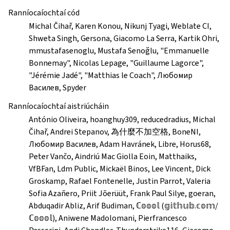
Ranníocaíochtaí cód
Michal Čihař, Karen Konou, Nikunj Tyagi, Weblate CI,
Shweta Singh, Gersona, Giacomo La Serra, Kartik Ohri,
mmustafasenoglu, Mustafa Senoğlu, "Emmanuelle
Bonnemay", Nicolas Lepage, "Guillaume Lagorce",
"Jérémie Jadé", "Matthias le Coach", Любомир
Василев, Spyder
Ranníocaíochtaí aistriúcháin
António Oliveira, hoanghuy309, reducedradius, Michal
Čihař, Andrei Stepanov, 為什麼不加空格, BoneNI,
Любомир Василев, Adam Havránek, Libre, Horus68,
Peter Vančo, Aindriú Mac Giolla Eoin, Matthaiks,
VfBFan, Ldm Public, Mickaël Binos, Lee Vincent, Dick
Groskamp, Rafael Fontenelle, Justin Parrot, Valeria
Sofia Azañero, Priit Jõerüüt, Frank Paul Silye, goeran,
Abduqadir Abliz, Arif Budiman, ℂ𝕠𝕠𝕠𝕝 (𝕘𝕚𝕥𝕙𝕦𝕓.𝕔𝕠𝕞/
ℂ𝕠𝕠𝕠𝕝), Aniwene Madolomani, Pierfrancesco