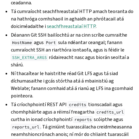
ceadanna.
Tá cumraíocht seachfhreastalaí HTTP amach teoranta do
na hathróga comhshaoil in aghaidh an phrótacail atá
doiciméadaithe i
seachfhreastalaí HTTP
.
Déanann Git SSH bailíochtú ar na cinn scríbe cumraithe
agus
sula ndéantar ceangal; fanann
HostName
Port
cumraíocht SSH an riarthóra iontaofa, agus is féidir le
ródaireacht nasc agus biorán seoltaí a
SSH_EXTRA_ARGS
shárú.
Ní thacaítear le haistrithe réad Git LFS agus tá siad
díchumasaithe i gcás stórtha atá á mbainistiú ag
Weblate; fanann comhaid atá á rianú ag LFS ina gcomhaid
pointeora.
Tá críochphointí REST API
tionscadail agus
credits
chomhpháirte agus a réimsí freagartha
credits_url
curtha in ionad críochphointí
scóipthe agus
reports
. Tá giniúint tuarascálacha creidmheasanna
reports_url
neamhshioncrónach anois; ní mór do chliaint tuarascáil