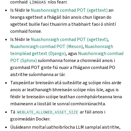
comhaid
níos fearr.
LINGUAS
Is féidir le
Nuashonraigh comhad POT (xgettext)
an
teanga xgettext a fhágáil bán anois chun ligean do
xgettext buille faoi thuairim a thabhairt faoi ó shíntí
comhaid foinse.
Is féidir le
Nuashonraigh comhad POT (xgettext)
,
Nuashonraigh comhad POT (Meson)
,
Nuashonraigh
teimpléad gettext (Django)
, agus
Nuashonraigh comhad
POT (Sphinx)
suíomhanna foinse a choinneáil anois i
gcomhaid POT ginte fiú nuair a fhágann comhaid PO
aistrithe suíomhanna ar lár.
Taispeántar breiseáin atá suiteáilte ag scóipe níos airde
anois ar leathanaigh bhreiseán scóipe níos ísle, agus is
féidir le breiseáin scóipe leathan comhpháirteanna lena
mbaineann a liostáil le sonraí comhoiriúnachta.
Tá
ar fáil anois i
WEBLATE_ALLOWED_ASSET_SIZE
gcoimeádán Docker.
Úsáideann moltaí uathoibríocha LLM samplaí aistrithe,