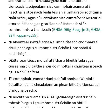
shonraí athchóirithe sula gcruthaítear staid an
tionscadail, scipeálann siad comhpháirteanna atá
nasctha le stór nach féidir leis an allmhaireoir rochtain a
fháil orthu, agus ní luchtaíonn siad cumraíocht Mercurial
arna soláthar ag an gcartlann ná indíreach stór
comhroinnte a thuilleadh (
GHSA-f66g-8pcg-jm8r
,
GHSA-
327h-qqgm-qv55
).
Ní bhaintear iontrálacha a allmhairítear ó chomhaid a
thuilleadh agus cuimhne aistriúcháin tionscadail á
haththógáil.
Diúltaítear téacs moltaí atá thar a bheith fada agus
cúiseanna diúltaithe anois do mholtaí a chuirtear isteach
agus a dhiúltaítear.
Tá comhpháirteanna srianta ar fáil anois ar Weblate
óstáilte nuair a cheadaíonn an plean billeála tionscadail
phríobháideacha.
Ní nochtann cuardaigh AJAX i gcuardaigh aistriúcháin
mheaisín agus i gcuimhne aistriúcháin an bhfuil