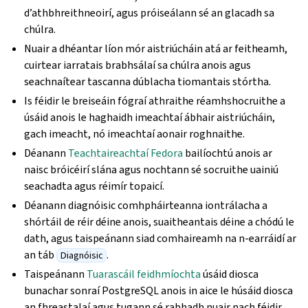
d’athbhreithneoirí, agus próiseálann sé an glacadh sa
chúlra.
Nuair a dhéantar líon mór aistriúcháin atá ar feitheamh,
cuirtear iarratais brabhsálaí sa chúlra anois agus
seachnaítear tascanna dúblacha tiomantais stórtha.
Is féidir le breiseáin fógraí athraithe réamhshocruithe a
úsáid anois le haghaidh imeachtaí ábhair aistriúcháin,
gach imeacht, nó imeachtaí aonair roghnaithe.
Déanann
Teachtaireachtaí Fedora
bailíochtú anois ar
naisc bróicéirí slána agus nochtann sé socruithe uainiú
seachadta agus réimír topaicí.
Déanann diagnóisic comhpháirteanna iontrálacha a
shórtáil de réir déine anois, suaitheantais déine a chódú le
dath, agus taispeánann siad comhaireamh na n-earráidí ar
an táb
.
Diagnóisic
Taispeánann
Tuarascáil feidhmíochta
úsáid diosca
bunachar sonraí PostgreSQL anois in aice le húsáid diosca
an fhreastalaí agus tugann sé rabhadh nuair nach féidir