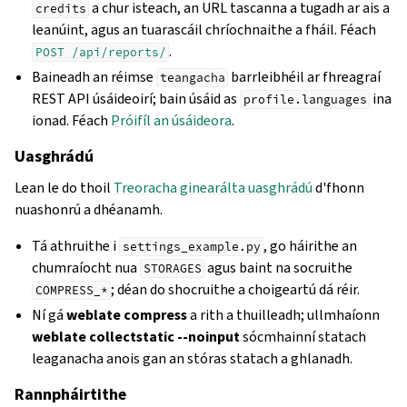
a chur isteach, an URL tascanna a tugadh ar ais a
credits
leanúint, agus an tuarascáil chríochnaithe a fháil. Féach
.
POST
/api/reports/
Baineadh an réimse
barrleibhéil ar fhreagraí
teangacha
REST API úsáideoirí; bain úsáid as
ina
profile.languages
ionad. Féach
Próifíl an úsáideora
.
Uasghrádú
Lean le do thoil
Treoracha ginearálta uasghrádú
d'fhonn
nuashonrú a dhéanamh.
Tá athruithe i
, go háirithe an
settings_example.py
chumraíocht nua
agus baint na socruithe
STORAGES
; déan do shocruithe a choigeartú dá réir.
COMPRESS_*
Ní gá
weblate compress
a rith a thuilleadh; ullmhaíonn
weblate collectstatic --noinput
sócmhainní statach
leaganacha anois gan an stóras statach a ghlanadh.
Rannpháirtithe