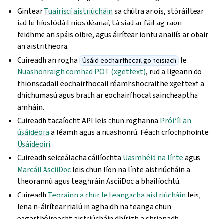
Gintear
Tuairiscí aistriúcháin
sa chúlra anois, stóráiltear
iad le híoslódáil níos déanaí, tá siad ar fáil ag raon
feidhme an spáis oibre, agus áirítear iontu anailís ar obair
an aistritheora.
Cuireadh an rogha
le
Úsáid eochairfhocail go heisiach
Nuashonraigh comhad POT (xgettext)
, rud a ligeann do
thionscadail eochairfhocail réamhshocraithe xgettext a
dhíchumasú agus brath ar eochairfhocal saincheaptha
amháin.
Cuireadh tacaíocht API leis chun roghanna
Próifíl an
úsáideora
a léamh agus a nuashonrú. Féach críochphointe
Úsáideoirí
.
Cuireadh seiceálacha cáilíochta
Uasmhéid na línte
agus
Marcáil AsciiDoc
leis chun líon na línte aistriúcháin a
theorannú agus teaghráin AsciiDoc a bhailíochtú.
Cuireadh
Teorainn a chur le teangacha aistriúcháin
leis,
lena n-áirítear rialú in aghaidh na teanga chun
eagarthóireacht aistriúcháin dhírigh a shrianadh