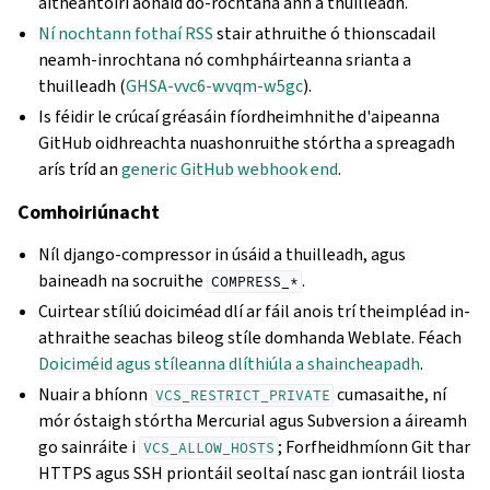
aitheantóirí aonaid do-rochtana ann a thuilleadh.
Ní nochtann fothaí RSS
stair athruithe ó thionscadail
neamh-inrochtana nó comhpháirteanna srianta a
thuilleadh (
GHSA-vvc6-wvqm-w5gc
).
Is féidir le crúcaí gréasáin fíordheimhnithe d'aipeanna
GitHub oidhreachta nuashonruithe stórtha a spreagadh
arís tríd an
generic GitHub webhook end
.
Comhoiriúnacht
Níl django-compressor in úsáid a thuilleadh, agus
baineadh na socruithe
.
COMPRESS_*
Cuirtear stíliú doiciméad dlí ar fáil anois trí theimpléad in-
athraithe seachas bileog stíle domhanda Weblate. Féach
Doiciméid agus stíleanna dlíthiúla a shaincheapadh
.
Nuair a bhíonn
cumasaithe, ní
VCS_RESTRICT_PRIVATE
mór óstaigh stórtha Mercurial agus Subversion a áireamh
go sainráite i
; Forfheidhmíonn Git thar
VCS_ALLOW_HOSTS
HTTPS agus SSH priontáil seoltaí nasc gan iontráil liosta