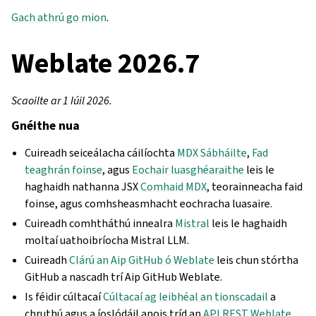
Gach athrú go mion
.
Weblate 2026.7
Scaoilte ar 1 Iúil 2026.
Gnéithe nua
Cuireadh seiceálacha cáilíochta
MDX Sábháilte
,
Fad
teaghrán foinse
, agus
Eochair luasghéaraithe
leis le
haghaidh nathanna JSX
Comhaid MDX
, teorainneacha faid
foinse, agus comhsheasmhacht eochracha luasaire.
Cuireadh comhtháthú innealra
Mistral
leis le haghaidh
moltaí uathoibríocha Mistral LLM.
Cuireadh
Clárú an Aip GitHub ó Weblate
leis chun stórtha
GitHub a nascadh trí Aip GitHub Weblate.
Is féidir cúltacaí
Cúltacaí ag leibhéal an tionscadail
a
chruthú agus a íoslódáil anois tríd an
API REST Weblate
.