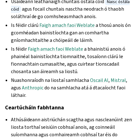
Úsáideann leathanaigh chuntais óstála cóid
Naisc óstála
agus focail chuntais nasctha neodrach ó thaobh
cóid
soláthraí de go comhsheasmhach anois.
Is féidir clárú
Faigh amach faoi Weblate
a thosú anois ón
gcomhéadan bainistíochta gan an comhartha
gníomhachtaithe a chóipeáil de láimh.
Is féidir
Faigh amach faoi Weblate
a bhainistiú anois ó
phainéal bainistíochta tiomnaithe, tosaíonn clárú le
fionnachtain cumasaithe, agus cuirtear tionscadail
chosanta san áireamh sa liostú.
Nuashonraíodh na liostaí samhlacha
Oscail AI
,
Mistral
,
agus
Anthropic
do na samhlacha atá á dtacaíocht faoi
láthair.
Ceartúcháin fabhtanna
Athúsáideann aistriúchán scagtha agus nascleanúint zen
liosta torthaí seisiúin cobhsaí anois, ag coinneáil
suíomhanna agus comhaireamh cobhsaí tar éis do