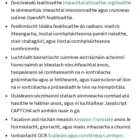
Doiciméadú leathnaithe
Imeachtaí athraithe roghnaithe
le séimeantaic imeachtaí mionsonraithe agus cruinneas
scéime OpenAPI feabhsaithe.
Feidhmíocht lódála feabhsaithe do radhairc maitrís
ilteangacha, liostaí comhpháirteanna painéil rialaithe,
stair chatagóirí, agus liostaí comhpháirteanna
comhroinnte.
Luchtóidh bainistíocht cuimhne aistriúcháin achoimrí
tionscnaimh ar bhealach níos éifeachtaí anois,
taispeánann sé comhaireamh na n-iontrálacha
gníomhacha agus ar feitheamh, agus tuairiscíonn sé líon
na n-iontrálacha a próiseáladh le linn na hiompórtála.
Úsáideann sócmhainní statach ainmneacha comhad atá
haisithe le hábhar anois, agus ní luchtaítear JavaScript
CAPTCHA ach amháin nuair is gá.
Tacaíonn aistriúchán meaisín
Amazon Translate
anois le
foirmiúlacht, giorracht, agus maisc mhaslacha a chumrú.
Iontaofacht OCR
Scáileáin agus comhthéacs amhairc