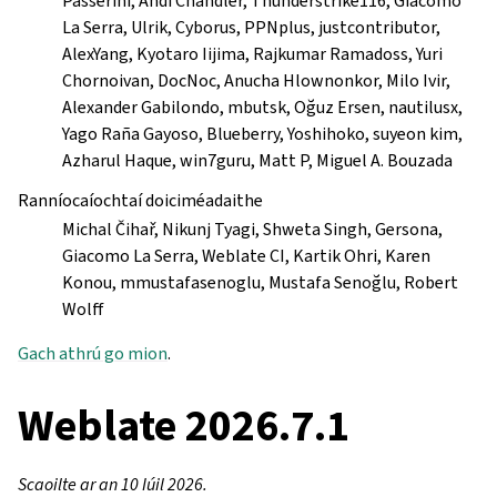
Passerini, Andi Chandler, Thunderstrike116, Giacomo
La Serra, Ulrik, Cyborus, PPNplus, justcontributor,
AlexYang, Kyotaro Iijima, Rajkumar Ramadoss, Yuri
Chornoivan, DocNoc, Anucha Hlownonkor, Milo Ivir,
Alexander Gabilondo, mbutsk, Oğuz Ersen, nautilusx,
Yago Raña Gayoso, Blueberry, Yoshihoko, suyeon kim,
Azharul Haque, win7guru, Matt P, Miguel A. Bouzada
Ranníocaíochtaí doiciméadaithe
Michal Čihař, Nikunj Tyagi, Shweta Singh, Gersona,
Giacomo La Serra, Weblate CI, Kartik Ohri, Karen
Konou, mmustafasenoglu, Mustafa Senoğlu, Robert
Wolff
Gach athrú go mion
.
Weblate 2026.7.1
Scaoilte ar an 10 Iúil 2026.