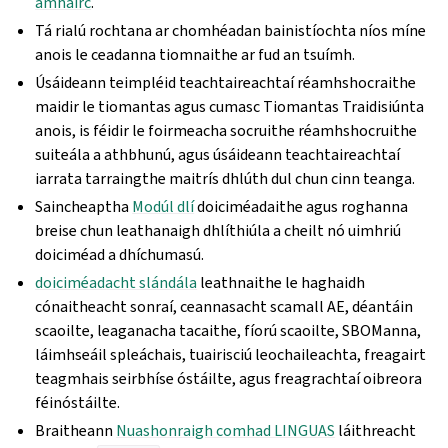
amhairc
.
Tá rialú rochtana ar chomhéadan bainistíochta níos míne
anois le ceadanna tiomnaithe ar fud an tsuímh.
Úsáideann teimpléid teachtaireachtaí réamhshocraithe
maidir le tiomantas agus cumasc Tiomantas Traidisiúnta
anois, is féidir le foirmeacha socruithe réamhshocruithe
suiteála a athbhunú, agus úsáideann teachtaireachtaí
iarrata tarraingthe maitrís dhlúth dul chun cinn teanga.
Saincheaptha
Modúl dlí
doiciméadaithe agus roghanna
breise chun leathanaigh dhlíthiúla a cheilt nó uimhriú
doiciméad a dhíchumasú.
doiciméadacht slándála
leathnaithe le haghaidh
cónaitheacht sonraí, ceannasacht scamall AE, déantáin
scaoilte, leaganacha tacaithe, fíorú scaoilte, SBOManna,
láimhseáil spleáchais, tuairisciú leochaileachta, freagairt
teagmhais seirbhíse óstáilte, agus freagrachtaí oibreora
féinóstáilte.
Braitheann
Nuashonraigh comhad LINGUAS
láithreacht