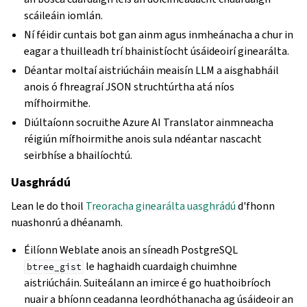
scáileáin iomlán.
Ní féidir cuntais bot gan ainm agus inmheánacha a chur in
eagar a thuilleadh trí bhainistíocht úsáideoirí ginearálta.
Déantar moltaí aistriúcháin meaisín LLM a aisghabháil
anois ó fhreagraí JSON struchtúrtha atá níos
mífhoirmithe.
Diúltaíonn socruithe Azure AI Translator ainmneacha
réigiún mífhoirmithe anois sula ndéantar nascacht
seirbhíse a bhailíochtú.
Uasghrádú
Lean le do thoil
Treoracha ginearálta uasghrádú
d'fhonn
nuashonrú a dhéanamh.
Éilíonn Weblate anois an síneadh PostgreSQL
le haghaidh cuardaigh chuimhne
btree_gist
aistriúcháin. Suiteálann an imirce é go huathoibríoch
nuair a bhíonn ceadanna leordhóthanacha ag úsáideoir an