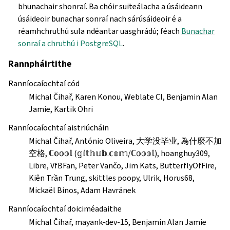
bhunachair shonraí. Ba chóir suiteálacha a úsáideann
úsáideoir bunachar sonraí nach sárúsáideoir é a
réamhchruthú sula ndéantar uasghrádú; féach
Bunachar
sonraí a chruthú i PostgreSQL
.
Rannpháirtithe
Ranníocaíochtaí cód
Michal Čihař, Karen Konou, Weblate CI, Benjamin Alan
Jamie, Kartik Ohri
Ranníocaíochtaí aistriúcháin
Michal Čihař, António Oliveira, 大学没毕业, 為什麼不加
空格, ℂ𝕠𝕠𝕠𝕝 (𝕘𝕚𝕥𝕙𝕦𝕓.𝕔𝕠𝕞/ℂ𝕠𝕠𝕠𝕝), hoanghuy309,
Libre, VfBFan, Peter Vančo, Jim Kats, ButterflyOfFire,
Kiên Trần Trung, skittles poopy, Ulrik, Horus68,
Mickaël Binos, Adam Havránek
Ranníocaíochtaí doiciméadaithe
Michal Čihař, mayank-dev-15, Benjamin Alan Jamie