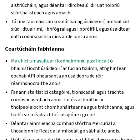
aistriúcháin, agus déantar idirdhealú idir uathoibriú
stórtha isteach agus amach.
Tá líne faoi naisc arna soláthar ag úsáideoirí, amhail iad
siúd i dtuairimí, i bhfógraí agus i bpróifílí, agus úsáidtear
dath codarsnachta níos airde iontu anois.
Ceartúcháin fabhtanna
Má dhíchumasaítear fíordheimhniú pasfhocail
ó
bhainistíocht úsáideoirí ar fud an tsuímh, athghintear
eochair API phearsanta an úsáideora de réir
réamhshocraithe anois.
Fanann staitisticí catagóire, tionscadail agus tráchta
comhsheasmhach anois tar éis athruithe ar
thoipeolaíocht chomhpháirteanna agus tráchtanna, agus
bailítear méadrachtaí catagóire i gceart.
Déantar ainmneacha comhad stórtha Mercurial a
thosaíonn le fleasc a láimhseáil go sábháilte anois.
Diúltaítear anois do URLanna ina bhfuil slaiseanna droim