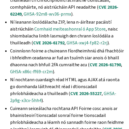
thuilleadh trí chríochphointí athraithe tionscadail,
comhpháirte, nó aistriúcháin API neadaithe (
CVE 2026-
62249
,
GHSA-92m8-wv36-prmx
).
Ní leanann íoslódálacha ZIP, lena n-áirítear pacáistí
aistriúcháin
Comhaid meiteashonraí ó App Store
, naisc
shiombalacha linbh lasmuigh den chrann íoslódála a
thuilleadh (
CVE 2026-61792
,
GHSA-xwj4-fp82-r2rj
).
Coinníonn foirne a chuireann fíordheimhniú dhá fhachtóir
i bhfeidhm ceadanna ar fud an tsuímh siar anois ó bhaill
dhaonna nach bhfuil 2FA cumraithe acu (
CVE 2026-61790
,
GHSA-x86c-ff69-cr2m
).
Ní nochtann cuardaigh réad HTML agus AJAX atá raonta
go domhanda láithreacht réad i dtionscadail
phríobháideacha a thuilleadh (
CVE 2026-55227
,
GHSA-
2p9g-x3cv-5hh4
).
Cuireann seiceálacha rochtana API Foirne cosc anois ar
bhainisteoirí tionscadal sonraí foirne tionscadail
phríobháideacha a léamh nó sannadh foirne raon feidhme