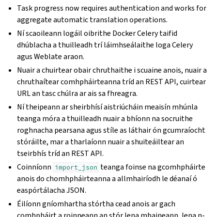
Task progress now requires authentication and works for
aggregate automatic translation operations.
Ní scaoileann logáil oibrithe Docker Celery taifid
dhúblacha a thuilleadh trí láimhseálaithe loga Celery
agus Weblate araon.
Nuair a chuirtear obair chruthaithe i scuaine anois, nuair a
chruthaítear comhpháirteanna tríd an REST API, cuirtear
URL an tasc chúlra ar ais sa fhreagra.
Ní theipeann ar sheirbhísí aistriúcháin meaisín mhúnla
teanga móra a thuilleadh nuair a bhíonn na socruithe
roghnacha pearsana agus stíle as láthair ón gcumraíocht
stóráilte, mar a tharlaíonn nuair a shuiteáiltear an
tseirbhís tríd an REST API.
Coinníonn
teanga foinse na gcomhpháirte
import_json
anois do chomhpháirteanna a allmhairíodh le déanaí ó
easpórtálacha JSON.
Éilíonn gníomhartha stórtha cead anois ar gach
comhpháirt a roinneann an stór lena mbaineann, lena n-