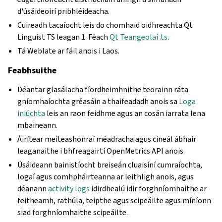
d'úsáideoirí pribhléideacha.
Cuireadh tacaíocht leis do chomhaid oidhreachta Qt
Linguist TS leagan 1. Féach
Qt Teangeolaí .ts
.
Tá Weblate ar fáil anois i Laos.
Feabhsuithe
Déantar glasálacha fíordheimhnithe teorainn ráta
gníomhaíochta gréasáin a thaifeadadh anois sa
Loga
iniúchta
leis an raon feidhme agus an cosán iarrata lena
mbaineann.
Áirítear meiteashonraí méadracha agus cineál ábhair
leaganaithe i bhfreagairtí OpenMetrics API anois.
Úsáideann bainistíocht breiseán cluaisíní cumraíochta,
logaí agus comhpháirteanna ar leithligh anois, agus
déanann
activity logs
idirdhealú idir forghníomhaithe ar
feitheamh, rathúla, teipthe agus scipeáilte agus míníonn
siad forghníomhaithe scipeáilte.