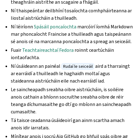
theaghráin aistrithe an scagaire a fhágáil.
Ní thaispeántar deilbhíní tosaíochta comhpháirteanna ar
liostaí aistriúcháin a thuilleadh.
Ní léiríonn
Spásáil poncaíochta
marcóirí íomhá Markdown
mar phoncaíocht Fraincise a thuilleadh agus taispeánann
sé anois cé na marcanna poncaíochta a spreag an seiceáil.
Fuair
Teachtaireachtaí Fedora
roinnt ceartúcháin
iontaofachta.
Ní úsáideann an painéal
aird a tharraingt
Rudaí le seiceáil
ar earráidí a thuilleadh le haghaidh moltaí agus
staideanna aistriúcháin eile nach earráidí iad.
Le saincheapadh sreabha oibre aistriúcháin, is soiléire
anois cathain a bhíonn socruithe sreabha oibre de réir
teanga díchumasaithe go dtí go mbíonn an saincheapadh
cumasaithe.
Tá taisce ceadanna úsáideoirí gan ainm scartha amach
anois idir iarratais.
Mínítear anois i socrú Aip GitHub go bhfuil spás oibre ag