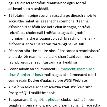
agus tuairisciú earráide feabhsaithe agus sonraí
aitheantais á n-íoslódáil.
Tá foláirimh teipe stórtha nasctha go díreach anois le
socruithe rialaithe leaganacha comhpháirteanna
d’úsáideoirí ar féidir leo iad a chur in eagar, earráidí
teicniúla a choinneáil i mBéarla, agus diagnóisí
inghníomhaithe a logánú do gach breathnóir, lena n-
áirítear srianta ar iarratais tarraingthe GitHub.
Déanann oibrithe soilire níos lú tascanna a réamhshocrú
anois de réir réamhshocraithe chun úsáid cuimhne a
laghdú agus dáileadh tascanna a fheabhsú.
Feabhsaíodh an chumraíocht
Cumraíocht shamplach
chun Granian a thosú
molta agus athléimneacht oibrí
coimeádáin Docker d'ualach oibre WSGI Weblate.
Aimsíonn seiceálacha imscartha staitisticí caidrimh
PostgreSQL truaillithe anois.
Taispeánann
Diagnóisic phobail
clúdach scáileáin den
teaghrán foinse anois, moltar príomhábhair threoracha