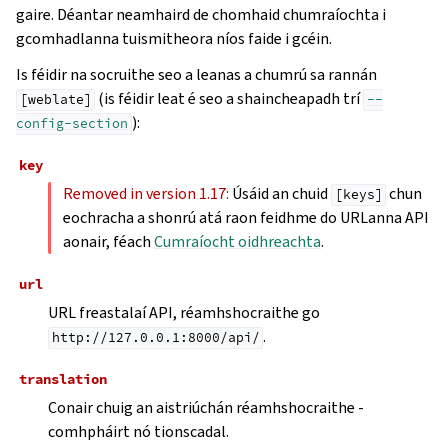
gaire. Déantar neamhaird de chomhaid chumraíochta i
gcomhadlanna tuismitheora níos faide i gcéin.
Is féidir na socruithe seo a leanas a chumrú sa rannán
(is féidir leat é seo a shaincheapadh trí
[weblate]
--
):
config-section
key
Removed in version 1.17:
Úsáid an chuid
chun
[keys]
eochracha a shonrú atá raon feidhme do URLanna API
aonair, féach
Cumraíocht oidhreachta
.
url
URL freastalaí API, réamhshocraithe go
.
http://127.0.0.1:8000/api/
translation
Conair chuig an aistriúchán réamhshocraithe -
comhpháirt nó tionscadal.