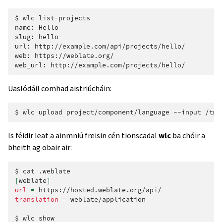
$
wlc
list-projects

name:
Hello

slug:
hello

url:
http://example.com/api/projects/hello/

web:
https://weblate.org/

web_url:
Uaslódáil comhad aistriúcháin:
$
wlc
upload
project/component/language
--input
Is féidir leat a ainmniú freisin cén tionscadal
wlc
ba chóir a
bheith ag obair air:
$
cat
[
weblate
]
url
=
translation
=
weblate/application

$
wlc
show
