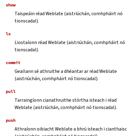
show
Taispeáin réad Weblate (aistriúchán, comhpháirt nó
tionscadal).
ls
Liostaíonn réad Weblate (aistriúchán, comhpháirt nó
tionscadal).
commit
Geallann sé athruithe a dhéantar ar réad Weblate
(aistriúchán, comhpháirt nó tionscadal).
pull
Tarraingíonn cianathruithe stórtha isteach i réad
Weblate (aistriúchán, comhpháirt nó tionscadal).
push
Athraíonn oibiacht Weblate a bhrú isteach i cianthaisc