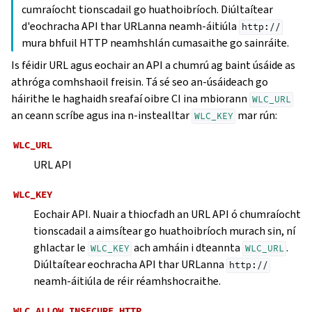
cumraíocht tionscadail go huathoibríoch. Diúltaítear
d'eochracha API thar URLanna neamh-áitiúla
http://
mura bhfuil HTTP neamhshlán cumasaithe go sainráite.
Is féidir URL agus eochair an API a chumrú ag baint úsáide as
athróga comhshaoil freisin. Tá sé seo an-úsáideach go
háirithe le haghaidh sreafaí oibre CI ina mbiorann
WLC_URL
an ceann scríbe agus ina n-instealltar
mar rún:
WLC_KEY
WLC_URL
URL API
WLC_KEY
Eochair API. Nuair a thiocfadh an URL API ó chumraíocht
tionscadail a aimsítear go huathoibríoch murach sin, ní
ghlactar le
ach amháin i dteannta
.
WLC_KEY
WLC_URL
Diúltaítear eochracha API thar URLanna
http://
neamh-áitiúla de réir réamhshocraithe.
WLC_ALLOW_INSECURE_HTTP