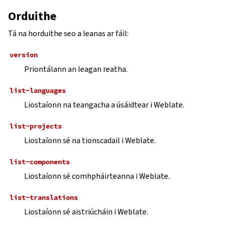
Orduithe
Tá na horduithe seo a leanas ar fáil:
version
Priontálann an leagan reatha.
list-languages
Liostaíonn na teangacha a úsáidtear i Weblate.
list-projects
Liostaíonn sé na tionscadail i Weblate.
list-components
Liostaíonn sé comhpháirteanna i Weblate.
list-translations
Liostaíonn sé aistriúcháin i Weblate.