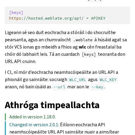
[keys]
https
:
//hosted.weblate.org/api/ = APIKEY
Ligeann sé seo duit eochracha a stóráil i do shocruithe
pearsanta, agus an chumraíocht
á húsáid agat sa
.weblate
stór VCS ionas go mbeidh a fhios ag
wlc
cén freastalaí ba
chóir dó labhairt leis. Tá an cuardach
teoranta don
[keys]
URL API cruinn.
I CI, ní mór d'eochracha neamhscóipeáilte an URL API a
phionáil go sainráite: socraigh
agus
WLC_URL
WLC_KEY
araon, nó bain úsáid as
mar aon le
.
--url
--key
Athróga timpeallachta
Added in version 1.18.0.
Changed in version 2.0.1:
Éilíonn eochracha API
neamhscóipeáilte URL API sainráite nuair a aimsítear