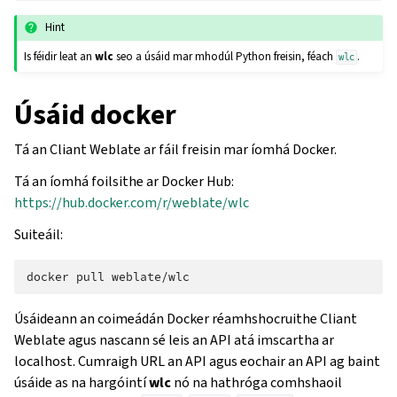
Hint
Is féidir leat an
wlc
seo a úsáid mar mhodúl Python freisin, féach
.
wlc
Úsáid docker
Tá an Cliant Weblate ar fáil freisin mar íomhá Docker.
Tá an íomhá foilsithe ar Docker Hub:
https://hub.docker.com/r/weblate/wlc
Suiteáil:
docker
pull
Úsáideann an coimeádán Docker réamhshocruithe Cliant
Weblate agus nascann sé leis an API atá imscartha ar
localhost. Cumraigh URL an API agus eochair an API ag baint
úsáide as na hargóintí
wlc
nó na hathróga comhshaoil