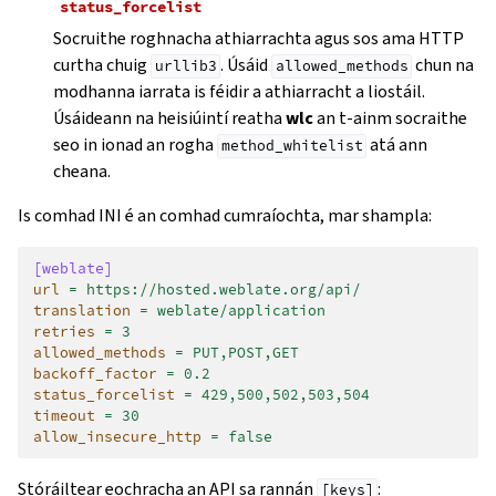
status_forcelist
Socruithe roghnacha athiarrachta agus sos ama HTTP
curtha chuig
. Úsáid
chun na
urllib3
allowed_methods
modhanna iarrata is féidir a athiarracht a liostáil.
Úsáideann na heisiúintí reatha
wlc
an t-ainm socraithe
seo in ionad an rogha
atá ann
method_whitelist
cheana.
Is comhad INI é an comhad cumraíochta, mar shampla:
[weblate]
url
=
https://hosted.weblate.org/api/
translation
=
weblate/application
retries
=
3
allowed_methods
=
PUT,POST,GET
backoff_factor
=
0.2
status_forcelist
=
429,500,502,503,504
timeout
=
30
allow_insecure_http
=
false
Stóráiltear eochracha an API sa rannán
:
[keys]