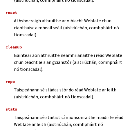
(aistriúchán, comhpháirt nó tionscadal).
reset
Athshocraigh athruithe ar oibiacht Weblate chun
cianthaisc a mheaitseáil (aistriúchán, comhpháirt nó
tionscadal).
cleanup
Baintear aon athruithe neamhrianaithe i réad Weblate
chun teacht leis an gcianstór (aistriúchán, comhpháirt
nó tionscadal).
repo
Taispeánann sé stádas stór do réad Weblate ar leith
(aistriúchán, comhpháirt nó tionscadal).
stats
Taispeánann sé staitisticí mionsonraithe maidir le réad
Weblate ar leith (aistriúchán, comhpháirt nó