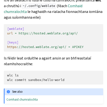
Is é an bealach is fusa le tosú ná cumraíocht phearsanta
wlc
a chruthú i
(féach
Comhaid
~/.config/weblate
chumraíochta
le haghaidh na rialacha fionnachtana iomlána
agus suíomhanna eile):
[weblate]
url
=
https://hosted.weblate.org/api/
[keys]
https
:
//hosted.weblate.org/api/ = APIKEY
Is féidir leat orduithe a agairt ansin ar an bhfreastalaí
réamhshocraithe:
wlc ls
wlc commit sandbox/hello-world
See also
Comhaid chumraíochta