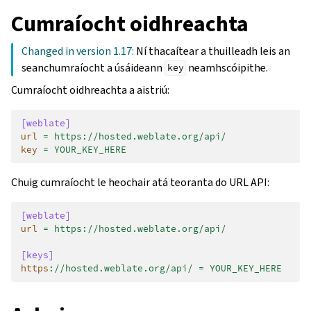
Cumraíocht oidhreachta
Changed in version 1.17:
Ní thacaítear a thuilleadh leis an
seanchumraíocht a úsáideann
neamhscóipithe.
key
Cumraíocht oidhreachta a aistriú:
[weblate]
url
=
https://hosted.weblate.org/api/
key
=
YOUR_KEY_HERE
Chuig cumraíocht le heochair atá teoranta do URL API:
[weblate]
url
=
https://hosted.weblate.org/api/
[keys]
https
:
//hosted.weblate.org/api/ = YOUR_KEY_HERE