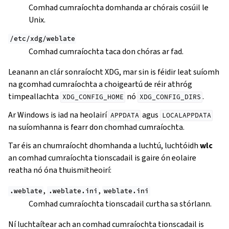
Comhad cumraíochta domhanda ar chórais cosúil le
Unix.
/etc/xdg/weblate
Comhad cumraíochta taca don chóras ar fad.
Leanann an clár sonraíocht XDG, mar sin is féidir leat suíomh
na gcomhad cumraíochta a choigeartú de réir athróg
timpeallachta
nó
.
XDG_CONFIG_HOME
XDG_CONFIG_DIRS
Ar Windows is iad na heolairí
agus
APPDATA
LOCALAPPDATA
na suíomhanna is fearr don chomhad cumraíochta.
Tar éis an chumraíocht dhomhanda a luchtú, luchtóidh
wlc
an comhad cumraíochta tionscadail is gaire ón eolaire
reatha nó óna thuismitheoirí:
,
,
.weblate
.weblate.ini
weblate.ini
Comhad cumraíochta tionscadail curtha sa stórlann.
Ní luchtaítear ach an comhad cumraíochta tionscadail is