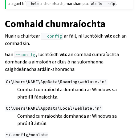
a agairt trí
a chur isteach, mar shampla:
.
--help
wlc
ls
--help
Comhaid chumraíochta
Nuair a chuirtear
ar fáil, ní luchtóidh
wlc
ach an
--config
comhad sin.
Gan
, luchtóidh
wlc
an comhad cumraíochta
--config
domhanda a aimsíodh ar dtús ó na suíomhanna
caighdeánacha ardáin-shonracha:
C:\Users\NAME\AppData\Roaming\weblate.ini
Comhad cumraíochta domhanda ar Windows sa
phróifíl fánaíochta.
C:\Users\NAME\AppData\Local\weblate.ini
Comhad cumraíochta domhanda ar Windows sa
phróifíl áitiúil.
~/.config/weblate