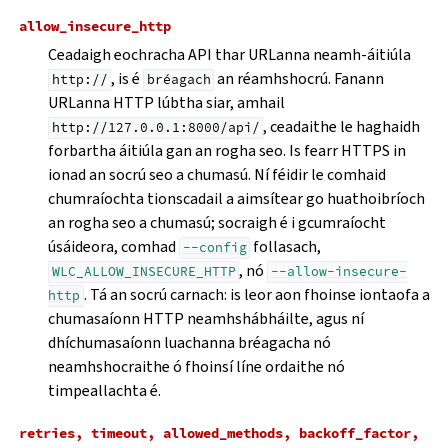
allow_insecure_http
Ceadaigh eochracha API thar URLanna neamh-áitiúla
, is é
an réamhshocrú. Fanann
http://
bréagach
URLanna HTTP lúbtha siar, amhail
, ceadaithe le haghaidh
http://127.0.0.1:8000/api/
forbartha áitiúla gan an rogha seo. Is fearr HTTPS in
ionad an socrú seo a chumasú. Ní féidir le comhaid
chumraíochta tionscadail a aimsítear go huathoibríoch
an rogha seo a chumasú; socraigh é i gcumraíocht
úsáideora, comhad
follasach,
--config
, nó
WLC_ALLOW_INSECURE_HTTP
--allow-insecure-
. Tá an socrú carnach: is leor aon fhoinse iontaofa a
http
chumasaíonn HTTP neamhshábháilte, agus ní
dhíchumasaíonn luachanna bréagacha nó
neamhshocraithe ó fhoinsí líne ordaithe nó
timpeallachta é.
retries,
timeout,
allowed_methods,
backoff_factor,