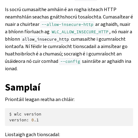
Is socrú cumasaithe amháin é an rogha isteach HTTP
neamhshlán seachas gnáthshocrú tosaíochta. Cumasaítear é
nuair a chuirtear
ar aghaidh, nuair
--allow-insecure-http
a bhíonn fíorluach ag
, nó nuair a
WLC_ALLOW_INSECURE_HTTP
bhíonn
cumasaithe i gcumraíocht
allow_insecure_http
iontaofa. Ní féidir le cumraíocht tionscadail a aimsítear go
huathoibríoch é a chumasú; socraigh é i gcumraíocht an
úsáideora nó cuir comhad
sainráite ar aghaidh ina
--config
ionad.
Samplaí
Priontáil leagan reatha an chláir:
$
wlc
version

version:
0
Liostaigh gach tionscadal: