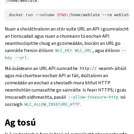
:
/home/weblate
docker
run
--volume
$PWD
:/home/weblate
--rm
weblate/
Nuair a sholáthraíonn an stór suite URL an API i gcumraíocht
an tionscadail agus nuair a chuireann tú eochair API
neamhscóipithe chuig an gcoimeádán, bioráin an URL go
sainráite freisin: éilíonn
, agus éilíonn
WLC_KEY
WLC_URL
--
.
key
--url
Má úsáideann an URL API cumraithe
neamh-áitiúil
http://
agus má chuirtear eochair API ar fáil, diúltaíonn an
coimeádán an eochair a sheoladh mura bhfuil HTTP
neamhshlán cumasaithe go sainráite. Is fearr HTTPS; i gcás
imscaradh oidhreachta, pasáil
nó
--allow-insecure-http
socraigh
.
WLC_ALLOW_INSECURE_HTTP
Ag tosú