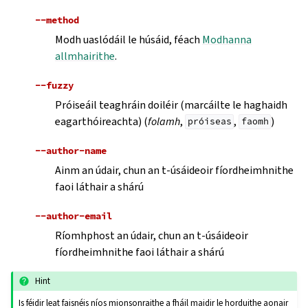
--method
Modh uaslódáil le húsáid, féach
Modhanna
allmhairithe
.
--fuzzy
Próiseáil teaghráin doiléir (marcáilte le haghaidh
eagarthóireachta) (
folamh
,
,
)
próiseas
faomh
--author-name
Ainm an údair, chun an t-úsáideoir fíordheimhnithe
faoi láthair a shárú
--author-email
Ríomhphost an údair, chun an t-úsáideoir
fíordheimhnithe faoi láthair a shárú
Hint
Is féidir leat faisnéis níos mionsonraithe a fháil maidir le horduithe aonair