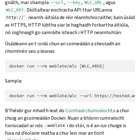
gnáth, mar shampla
,
,
, agus
--url
--key
WLC_URL
. Diúltaítear eochracha API thar URLanna
WLC_KEY
neamh-áitiúla de réir réamhshocraithe; bain úsáid
http://`
as HTTPS, HTTP lúbtha siar le haghaidh forbartha áitiúla,
nó roghnaigh go sainráite isteach i HTTP neamhshlán.
Úsáideann an t-ordú chun an coimeádán a sheoladh an
chomhréir seo a leanas:
docker
run
--rm
weblate/wlc
[
WLC_ARGS
]
Sampla:
docker
run
--rm
weblate/wlc
--url
https://hosted.web
B’fhéidir gur mhaith leat do
Comhaid chumraíochta
a chur
chuig an gcoimeádán Docker. Nuair a bhíonn cumraíocht
tionscadail ar nós
i do stór, is é an cur chuige is
.weblate
fusa ná d’eolaire reatha a chur leis mar an toirt