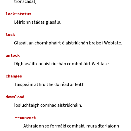
tionscadal).
lock-status
Léiríonn stádas glasála.
lock
Glasáil an chomhpháirt ó aistriúchán breise i Weblate.
unlock
Díghlasáiltear aistriúchán comhpháirt Weblate.
changes
Taispeáin athruithe do réad ar leith.
download
Íosluchtaigh comhad aistriúcháin.
--convert
Athraíonn sé formáid comhaid, mura dtarlaíonn