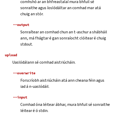
comhshó ar an bhfreastalaí mura bhfuil sé
sonraithe agus íoslódáltar an comhad mar atá
chuig an stór.
--output
Sonraítear an comhad chun an t-aschur a shábháil
ann, má fhágtar é gan sonraíocht clóitear é chuig
stdout.
upload
Uaslódálann sé comhad aistriúcháin.
--overwrite
Forscríobh aistriúcháin atá ann cheana féin agus
iad á n-uaslódáil.
--input
Comhad óna léitear ábhar, mura bhfuil sé sonraithe
léitear é ó stdin.