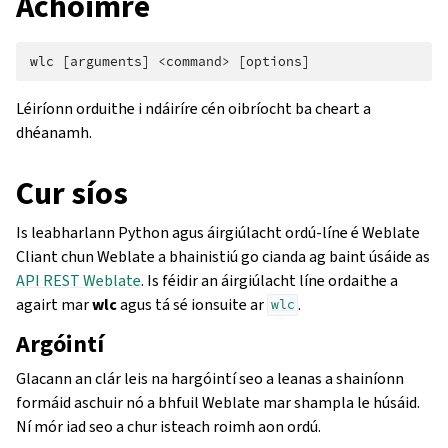
Achoimre
Léiríonn orduithe i ndáiríre cén oibríocht ba cheart a
dhéanamh.
Cur síos
Is leabharlann Python agus áirgiúlacht ordú-líne é Weblate
Cliant chun Weblate a bhainistiú go cianda ag baint úsáide as
API REST Weblate
. Is féidir an áirgiúlacht líne ordaithe a
agairt mar
wlc
agus tá sé ionsuite ar
.
wlc
Argóintí
Glacann an clár leis na hargóintí seo a leanas a shainíonn
formáid aschuir nó a bhfuil Weblate mar shampla le húsáid.
Ní mór iad seo a chur isteach roimh aon ordú.