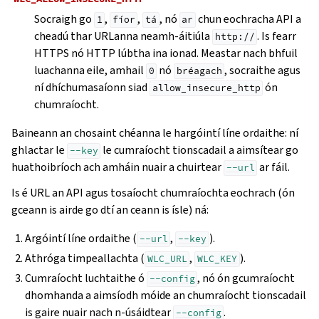
Socraigh go
,
,
, nó
chun eochracha API a
1
fíor
tá
ar
cheadú thar URLanna neamh-áitiúla
. Is fearr
http://
HTTPS nó HTTP lúbtha ina ionad. Meastar nach bhfuil
luachanna eile, amhail
nó
, socraithe agus
0
bréagach
ní dhíchumasaíonn siad
ón
allow_insecure_http
chumraíocht.
Baineann an chosaint chéanna le hargóintí líne ordaithe: ní
ghlactar le
le cumraíocht tionscadail a aimsítear go
--key
huathoibríoch ach amháin nuair a chuirtear
ar fáil.
--url
Is é URL an API agus tosaíocht chumraíochta eochrach (ón
gceann is airde go dtí an ceann is ísle) ná:
Argóintí líne ordaithe (
,
).
--url
--key
Athróga timpeallachta (
,
).
WLC_URL
WLC_KEY
Cumraíocht luchtaithe ó
, nó ón gcumraíocht
--config
dhomhanda a aimsíodh móide an chumraíocht tionscadail
is gaire nuair nach n-úsáidtear
.
--config