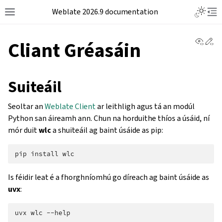
Weblate 2026.9 documentation
View 
Ed
Cliant Gréasáin
Suiteáil
Seoltar an
Weblate Client
ar leithligh agus tá an modúl
Python san áireamh ann. Chun na horduithe thíos a úsáid, ní
mór duit
wlc
a shuiteáil ag baint úsáide as pip:
pip
install
Is féidir leat é a fhorghníomhú go díreach ag baint úsáide as
uvx
:
uvx
wlc