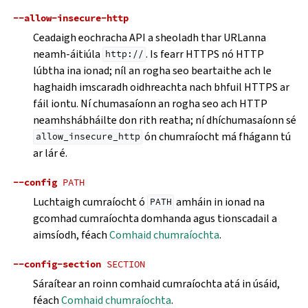
--allow-insecure-http
Ceadaigh eochracha API a sheoladh thar URLanna
neamh-áitiúla
. Is fearr HTTPS nó HTTP
http://
lúbtha ina ionad; níl an rogha seo beartaithe ach le
haghaidh imscaradh oidhreachta nach bhfuil HTTPS ar
fáil iontu. Ní chumasaíonn an rogha seo ach HTTP
neamhshábháilte don rith reatha; ní dhíchumasaíonn sé
ón chumraíocht má fhágann tú
allow_insecure_http
ar lár é.
--config
PATH
Luchtaigh cumraíocht ó
amháin in ionad na
PATH
gcomhad cumraíochta domhanda agus tionscadail a
aimsíodh, féach
Comhaid chumraíochta
.
--config-section
SECTION
Sáraítear an roinn comhaid cumraíochta atá in úsáid,
féach
Comhaid chumraíochta
.