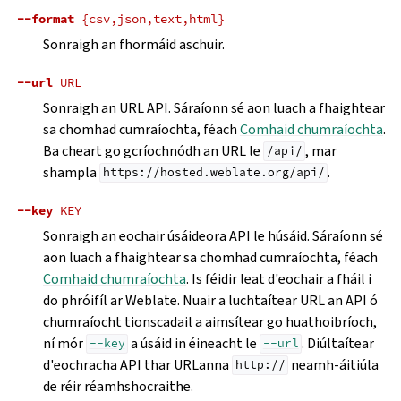
--format
{csv,json,text,html}
Sonraigh an fhormáid aschuir.
--url
URL
Sonraigh an URL API. Sáraíonn sé aon luach a fhaightear
sa chomhad cumraíochta, féach
Comhaid chumraíochta
.
Ba cheart go gcríochnódh an URL le
, mar
/api/
shampla
.
https://hosted.weblate.org/api/
--key
KEY
Sonraigh an eochair úsáideora API le húsáid. Sáraíonn sé
aon luach a fhaightear sa chomhad cumraíochta, féach
Comhaid chumraíochta
. Is féidir leat d'eochair a fháil i
do phróifíl ar Weblate. Nuair a luchtaítear URL an API ó
chumraíocht tionscadail a aimsítear go huathoibríoch,
ní mór
a úsáid in éineacht le
. Diúltaítear
--key
--url
d'eochracha API thar URLanna
neamh-áitiúla
http://
de réir réamhshocraithe.