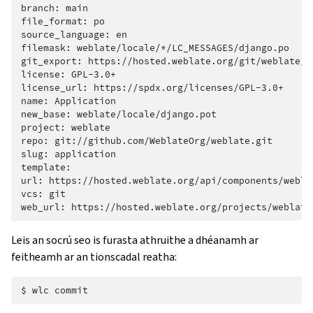
branch:
main

file_format:
po

source_language:
en

filemask:
weblate/locale/*/LC_MESSAGES/django.po

git_export:
https://hosted.weblate.org/git/weblate/ap
license:
GPL-3.0+

license_url:
https://spdx.org/licenses/GPL-3.0+

name:
Application

new_base:
weblate/locale/django.pot

project:
weblate

repo:
git://github.com/WeblateOrg/weblate.git

slug:
application

template:

url:
https://hosted.weblate.org/api/components/weblat
vcs:
git

web_url:
Leis an socrú seo is furasta athruithe a dhéanamh ar
feitheamh ar an tionscadal reatha:
$
wlc