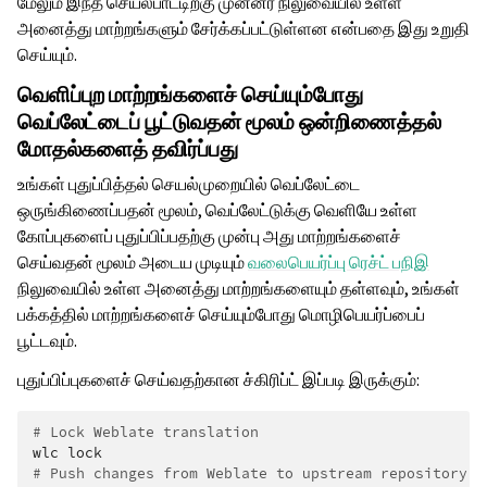
மேலும் இந்த செயல்பாட்டிற்கு முன்னர் நிலுவையில் உள்ள
அனைத்து மாற்றங்களும் சேர்க்கப்பட்டுள்ளன என்பதை இது உறுதி
செய்யும்.
வெளிப்புற மாற்றங்களைச் செய்யும்போது
வெப்லேட்டைப் பூட்டுவதன் மூலம் ஒன்றிணைத்தல்
மோதல்களைத் தவிர்ப்பது
உங்கள் புதுப்பித்தல் செயல்முறையில் வெப்லேட்டை
ஒருங்கிணைப்பதன் மூலம், வெப்லேட்டுக்கு வெளியே உள்ள
கோப்புகளைப் புதுப்பிப்பதற்கு முன்பு அது மாற்றங்களைச்
செய்வதன் மூலம் அடைய முடியும்
வலைபெயர்ப்பு ரெச்ட் பநிஇ
நிலுவையில் உள்ள அனைத்து மாற்றங்களையும் தள்ளவும், உங்கள்
பக்கத்தில் மாற்றங்களைச் செய்யும்போது மொழிபெயர்ப்பைப்
பூட்டவும்.
புதுப்பிப்புகளைச் செய்வதற்கான ச்கிரிப்ட் இப்படி இருக்கும்:
# Lock Weblate translation
wlc
# Push changes from Weblate to upstream repository