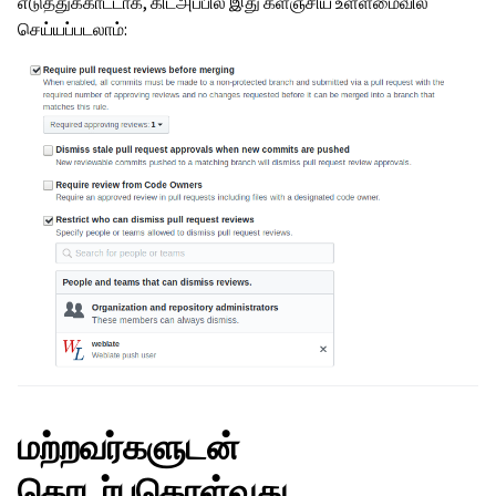
எடுத்துக்காட்டாக, கிட்அப்பில் இது களஞ்சிய உள்ளமைவில்
செய்யப்படலாம்:
மற்றவர்களுடன்
தொடர்புகொள்வது