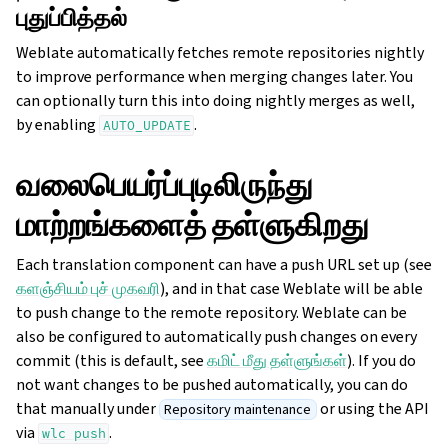
புதுப்பித்தல்
Weblate automatically fetches remote repositories nightly
to improve performance when merging changes later. You
can optionally turn this into doing nightly merges as well,
by enabling
.
AUTO_UPDATE
வலைபெயர்ப்புடிலிருந்து
மாற்றங்களைத் தள்ளுகிறது
Each translation component can have a push URL set up (see
களஞ்சியம் புச் முகவரி
), and in that case Weblate will be able
to push change to the remote repository. Weblate can be
also be configured to automatically push changes on every
commit (this is default, see
கமிட் மீது தள்ளுங்கள்
). If you do
not want changes to be pushed automatically, you can do
that manually under
or using the API
Repository maintenance
via
.
wlc
push