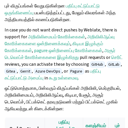
புச் விருப்பங்கள் வேறுபடுகின்றன
பதிப்பு கட்டுப்பாட்டு
ஒருங்கிணைப்பு
பயன்படுத்தப்பட்டது, மேலும் விவரங்கள் அந்த
அத்தியாயத்தில் காணப்படுகின்றன.
In case you do not want direct pushes by Weblate, there is
support for
அறிவிலிமையம் கோரிக்கைகள்
,
அறிவிலிஆய்வு
கோரிக்கைகளை ஒன்றிணைக்கவும்
,
கிடியா இழுக்கும்
கோரிக்கைகள்
,
pagure ஒன்றிணைப்பு கோரிக்கைகள்
,
அசூர்
டெவொப்ச் கோரிக்கைகளை இழுக்கிறது
pull requests or
செரிட்
reviews, you can activate these by choosing
,
,
GitHub
GitLab
,
,
, or
as
பதிப்பு
Gitea
Gerrit
Azure DevOps
Pagure
கட்டுப்பாட்டு அமைப்பு
in
கூறு உள்ளமைவு
.
ஒட்டுமொத்தமாக, பின்வரும் விருப்பங்கள் அறிவிலி, மெர்குரியல்,
அறிவிலிமையம், அறிவிலிஆய்வு, கிடியா, பேசூர், அசூர்
டெவொப்ச், பிட்பக்கெட் தரவு நடுவண் மற்றும் பிட்பக்கெட் முகில்
ஆகியவற்றுடன் கிடைக்கின்றன:
பதிப்பு
களஞ்சியம்
புச்