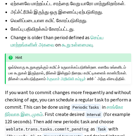
ஏற்கனவே மாற்றப்பட்ட சரத்தை வேறு யாரோ மாற்றுகிறார்கள்.
அப்ச்ட்ரீமில் இருந்து ஒரு இணைப்பு ஏற்படுகிறது.
வெளிப்படையான கமிட் கோரப்படுகிறது.
கோப்பு பதிவிறக்கம் கோரப்பட்டது.
Change is older than period defined as
செய்ய
மாற்றங்களின் அகவை
on
கூறு உள்ளமைவு
.
Hint
ஒவ்வொரு கூறுகளுக்கும் கமிட்ச் உருவாக்கப்படுகின்றன. எனவே உங்களிடம்
பல கூறுகள் இருந்தால், நீங்கள் இன்னும் நிறைய கமிட்டிகளைக் காண்பீர்கள்.
நீங்கள் பயன்படுத்தலாம்
ச்குவாச் அறிவிலி கம்யூச்
add-` அந்த விசயத்தில்.
If you want to commit changes more frequently and without
checking of age, you can schedule a regular task to perform a
commit. This can be done using
in
சாங்கோ
Periodic Tasks
நிர்வாக இடைமுகம்
. First create desired
(for example
Interval
120 seconds). Then add new periodic task and choose
as
with
Task
weblate.trans.tasks.commit_pending