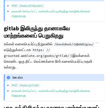
POST
/hooks/bitbucket/
புரவலன் செய்யப்பட்ட வலைபெயர்ப்புடிலிருந்து களஞ்சியங்களை
அணுகுவது
gitlab இலிருந்து தானாகவே
மாற்றங்களைப் பெறுகிறது
உங்கள் வலைபெயர்ப்பு நிறுவலில்
``
/கொக்கிகள்/அறிவிலிஆய்வு/
எடுத்துக்காட்டாக
https:
//
) இலக்கைக்
grounted.weblate.org/gooks/gitlab/
கொண்ட ஒரு திட்ட வெப்ஊக்கை சேர் வலைபெயர்ப்பு உதவி
உள்ளது. .
See also
POST
/hooks/gitlab/
புரவலன் செய்யப்பட்ட வலைபெயர்ப்புடிலிருந்து களஞ்சியங்களை
அணுகுவது