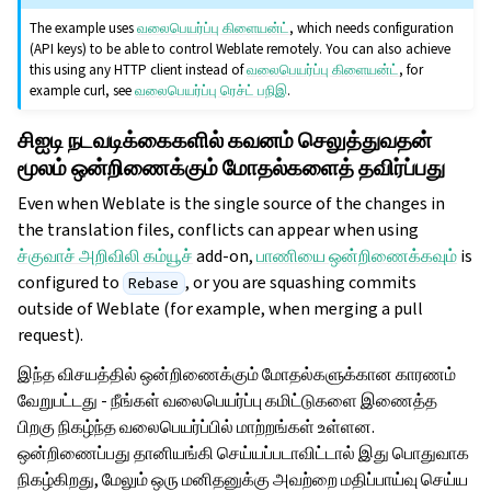
The example uses
வலைபெயர்ப்பு கிளையன்ட்
, which needs configuration
(API keys) to be able to control Weblate remotely. You can also achieve
this using any HTTP client instead of
வலைபெயர்ப்பு கிளையன்ட்
, for
example curl, see
வலைபெயர்ப்பு ரெச்ட் பநிஇ
.
சிஐடி நடவடிக்கைகளில் கவனம் செலுத்துவதன்
மூலம் ஒன்றிணைக்கும் மோதல்களைத் தவிர்ப்பது
Even when Weblate is the single source of the changes in
the translation files, conflicts can appear when using
ச்குவாச் அறிவிலி கம்யூச்
add-on,
பாணியை ஒன்றிணைக்கவும்
is
configured to
, or you are squashing commits
Rebase
outside of Weblate (for example, when merging a pull
request).
இந்த விசயத்தில் ஒன்றிணைக்கும் மோதல்களுக்கான காரணம்
வேறுபட்டது - நீங்கள் வலைபெயர்ப்பு கமிட்டுகளை இணைத்த
பிறகு நிகழ்ந்த வலைபெயர்ப்பில் மாற்றங்கள் உள்ளன.
ஒன்றிணைப்பது தானியங்கி செய்யப்படாவிட்டால் இது பொதுவாக
நிகழ்கிறது, மேலும் ஒரு மனிதனுக்கு அவற்றை மதிப்பாய்வு செய்ய