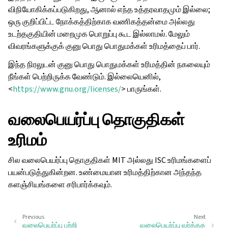
விநியோகிக்கப்படுகிறது, ஆனால் எந்த உத்தரவாதமும் இல்லை;
ஒரு குறிப்பிட்ட நோக்கத்திற்காக வணிகத்தன்மை அல்லது
உடற்தகுதியின் மறைமுக பொறுப்பு கூட இல்லாமல். மேலும்
விவரங்களுக்குக் குனு பொது பொதுமக்கள் உரிமத்தைப் பார்.
இந்த நிரலுடன் குனு பொது பொதுமக்கள் உரிமத்தின் நகலையும்
நீங்கள் பெற்றிருக்க வேண்டும். இல்லையெனில்,
<
https://www.gnu.org/licenses/
> பாருங்கள்.
வலைபெயர்ப்பு தொகுதிகள்
உரிமம்
சில வலைபெயர்ப்பு தொகுதிகள் MIT அல்லது ISC உரிமங்களைப்
பயன்படுத்துகின்றன. உண்மையான உரிமத்திற்கான அந்தந்த
களஞ்சியங்களை சரிபார்க்கவும்.
Previous
Next
வலைபெயர்ப்பு பற்றி
வலைபெயர்ப்பு வர்த்தக