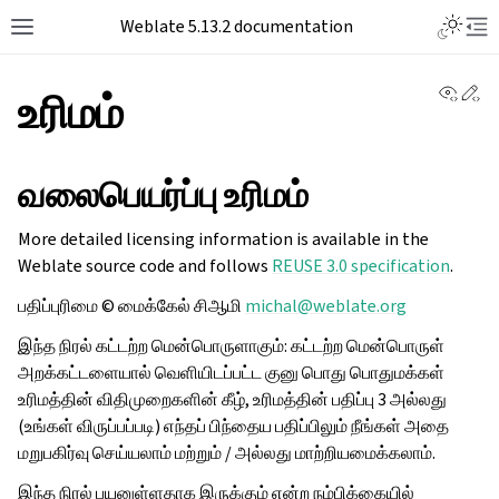
Toggle L
Weblate 5.13.2 documentation
Toggle site navigation sidebar
Tog
View 
Ed
உரிமம்
வலைபெயர்ப்பு உரிமம்
More detailed licensing information is available in the
Weblate source code and follows
REUSE 3.0 specification
.
பதிப்புரிமை © மைக்கேல் சிஆமி
michal
@
weblate
.
org
இந்த நிரல் கட்டற்ற மென்பொருளாகும்: கட்டற்ற மென்பொருள்
அறக்கட்டளையால் வெளியிடப்பட்ட குனு பொது பொதுமக்கள்
உரிமத்தின் விதிமுறைகளின் கீழ், உரிமத்தின் பதிப்பு 3 அல்லது
(உங்கள் விருப்பப்படி) எந்தப் பிந்தைய பதிப்பிலும் நீங்கள் அதை
மறுபகிர்வு செய்யலாம் மற்றும் / அல்லது மாற்றியமைக்கலாம்.
இந்த நிரல் பயனுள்ளதாக இருக்கும் என்ற நம்பிக்கையில்