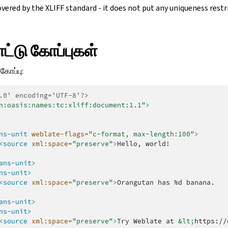
vered by the XLIFF standard - it does not put any uniqueness restr
ாட்டு கோப்புகள்
 கோப்பு:
.0' encoding='UTF-8'?>
n:oasis:names:tc:xliff:document:1.1"
>
ns-unit
weblate-flags=
"c-format, max-length:100"
>
<source
xml:space=
"preserve"
>
Hello,
ans-unit>
ns-unit>
<source
xml:space=
"preserve"
>
Orangutan
has
%d
ans-unit>
ns-unit>
<source
xml:space=
"preserve"
>
Try
Weblate
at
&lt;
https://