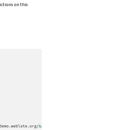
ictions on this
demo.weblate.org/
&gt;