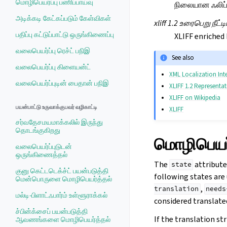
மொழிபெயர்ப்பு பணிப்பாய்வு
நிலையான ஃலிப்ப
அடிக்கடி கேட்கப்படும் கேள்விகள்
xliff 1.2 உரைபெறு நீட்ட
பதிப்பு கட்டுப்பாட்டு ஒருங்கிணைப்பு
XLIFF enriched
வலைபெயர்ப்பு ரெச்ட் பநிஇ
See also
வலைபெயர்ப்பு கிளையன்ட்
XML Localization Int
வலைபெயர்ப்புடின் பைதான் பநிஇ
XLIFF 1.2 Representa
XLIFF on Wikipedia
பயன்பாட்டு உருவாக்குபவர் வழிகாட்டி
XLIFF
சர்வதேசமயமாக்கலில் இருந்து
தொடங்குகிறது
மொழிபெயர்
வலைபெயர்ப்புடுடன்
ஒருங்கிணைத்தல்
The
attribute
state
குனு கெட்டடெக்ச்ட் பயன்படுத்தி
following states are 
மென்பொருளை மொழிபெயர்த்தல்
,
translation
needs
மல்டி-பிளாட்ஃபார்ம் உள்ளூராக்கல்
considered translate
ச்பின்க்சைப் பயன்படுத்தி
If the translation st
ஆவணங்களை மொழிபெயர்த்தல்