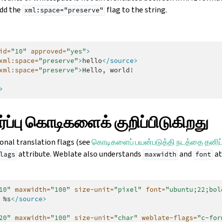
add the
flag to the string.
xml:space="preserve"
id=
"10"
approved=
"yes"
>
xml:space=
"preserve"
>
hello
</source>
xml:space=
"preserve"
>
Hello,
>
ப்பு கொடிகளைக் குறிப்பிடுகிறது
ional translation flags (see
கொடிகளைப் பயன்படுத்தி நடத்தை தனிப
attribute. Weblate also understands
and
at
lags
maxwidth
font
10"
maxwidth=
"100"
size-unit=
"pixel"
font=
"ubuntu;22;bol
%s
</source>
20"
maxwidth=
"100"
size-unit=
"char"
weblate-flags=
"c-for