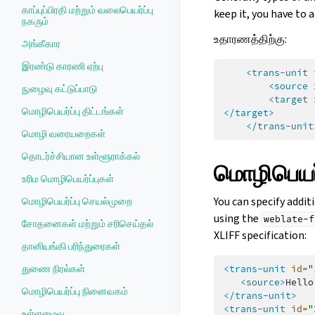
காப்புப்பிரதி மற்றும் வலைபெயர்ப்பு
keep it, you have to 
நகரும்
உதாரணத்திற்கு:
அங்கீகார
இரண்டு காரணி ஏற்பு
<trans-unit
<source
நுழைவு கட்டுப்பாடு
<target
மொழிபெயர்ப்பு திட்டங்கள்
</target>
</trans-unit
மொழி வரையறைகள்
தொடர்ச்சியான உள்ளூராக்கல்
மொழிபெயர்
உரிம மொழிபெயர்ப்புகள்
You can specify addit
மொழிபெயர்ப்பு செயல்முறை
using the
weblate-f
சோதனைகள் மற்றும் சரிசெய்தல்
XLIFF specification:
தானியங்கி பரிந்துரைகள்
துணை நிரல்கள்
<trans-unit
id=
"
<source>
Hello
மொழிபெயர்ப்பு நினைவகம்
</trans-unit>
<trans-unit
id=
"
உள்ளமைவு