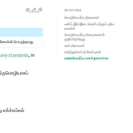
View this page
Edit this page
Toggle Light / Dark / Auto color theme
ON THIS PAGE
மொழிபெயர்ப்பு நிலைகள்
ஃலிப்ப் இல் இடைவெளி மற்றும் புதிய
லைன்ச்
மொழிபெயர்ப்பு கொடிகளைக்
குறிப்பிடுகிறது
ின்னோக்கி பொருந்தாது.
சரம் விசைகள்
எடுத்துக்காட்டு கோப்புகள்
any standards
, in
வலைபெயர்ப்பு configuration
ருமொழியாகப்
 எக்ச்எம்எல்