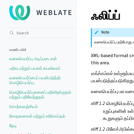
ஃலிப்ப்
Note
வலைபெயர்ப்பு தற்போது ஃல
பயனர் டாக்ச்
XML-based format crea
வலைபெயர்ப்பு அடிப்படைகள்
this area.
பதிவு மற்றும் பயனர் சுயவிவரம்
எக்ச்எம்எல் உள்ளூர்மய
வலைபெயர்ப்பைப் பயன்படுத்தி
பயன்படுத்தப்படுகிறத
மொழிபெயர்ப்பு
வலைபெயர்ப்பு பல வகை
மொழிபெயர்ப்புகளைப் பதிவிறக்குதல்
மற்றும் பதிவேற்றுதல்
xliff 1.2 மொழிபெயர்ப்ப
சொற்களஞ்சியம்
உறுப்புகளின் உ
சோதனைகள் மற்றும் சரிசெய்தல்
கூறுகளும் தப்பி
தேடி
xliff 1.2 பிளேச்அபில