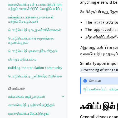
anything else will be
வலைபெயர்ப்பு cdn பயன்படுத்தி html
மற்றும் சாவாச்கிரிப்ட் மொழிபெயர்ப்பு
சேமிக்கும் போது, தேவ
உள்ளூர்மயமாக்கல் நூலகங்கள்
மற்றும் தொகுப்புகள்
The
attribu
state
The
att
மொழிபெயர்ப்பு கூறு எச்சரிக்கைகள்
approved
மற்ற சந்தர்ப்பங்கள
மொழிபெயர்ப்பாளர் சமூகத்தை
உருவாக்குதல்
அதாவது, ஃலிப்ப் வடிவ
மொழிபெயர்ப்புகளை நிர்வகித்தல்
வலைபெயர்ப்பு மறுஆய
strings மதிப்பாய்வு
Similarly upon impor
Building the translation community
Processing of strings 
மொழிபெயர்ப்பு முன்னேற்ற அறிக்கை
See also
நிர்வாகி டாக்ச்
அர்ப்பணிக்கப்பட்ட விமர்
உள்ளமைவு வழிமுறைகள்
Toggle navigation of உள்ளமைவு வ
ஃலிப்ப் இல
வலைபெயர்ப்பு வரிசைப்படுத்தல்
வலைபெயர்ப்பு மேம்படுத்தும்
Generally types or a