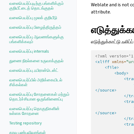
வலைபெயர்ப்புடிற்கு பங்களிக்கும்
Weblate and is not co
குறியீட்டைத் தொடங்குதல்
attribute.
வலைபெயர்ப்பு மூலக் குறியீடு
எடுத்துக்க
வலைபெயர்ப்பு பிழைத்திருத்தம்
வலைபெயர்ப்பு ஆவணங்களுக்கு
எடுத்துக்காட்டு ஃலிப்ப்
பங்களிக்கவும்
வலைபெயர்ப்பு internals
<?xml version='1
துணை நிரல்களை உருவாக்குதல்
<xliff
xmlns=
"ur
<file>
வலைபெயர்ப்பு ஃபிரான்டென்ட்
<body>
<tra
வலைபெயர்ப்பில் அறிக்கையிடல்
சிக்கல்கள்
</source>
வலைபெயர்ப்பு சோதனைகள் மற்றும்
</tr
தொடர்ச்சியான ஒருங்கிணைப்பு
<tra
வலைபெயர்ப்பு தொகுதிகளின்
</source>
உள்ளக சோதனை
</tr
Testing repository
<tra
தரவு பண்புவிவரங்கள்