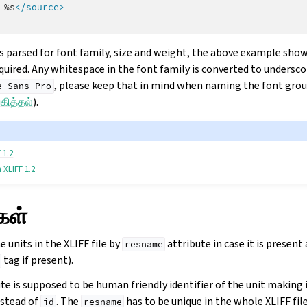
%s
</source>
is parsed for font family, size and weight, the above example show
equired. Any whitespace in the font family is converted to undersco
, please keep that in mind when naming the font grou
e_Sans_Pro
கித்தல்
).
 1.2
 XLIFF 1.2
கள்
e units in the XLIFF file by
attribute in case it is present
resname
tag if present).
te is supposed to be human friendly identifier of the unit making 
nstead of
. The
has to be unique in the whole XLIFF file
id
resname