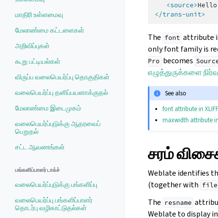
<source>
Hello
மாதிரி உள்ளமைவு
</trans-unit>
மேலாண்மை கட்டளைகள்
The
attribute 
font
அறிவிப்புகள்
only font family is r
becomes
கூறு பட்டியல்கள்
Pro
Sourc
எழுத்துருக்களை நிர்வ
விருப்ப வலைபெயர்ப்பு தொகுதிகள்
வலைபெயர்ப்பு தனிப்பயனாக்குதல்
See also
மேலாண்மை இடைமுகம்
font attribute in XLIFF
maxwidth attribute in
வலைபெயர்ப்புடுக்கு ஆதரவைப்
பெறுதல்
சட்ட ஆவணங்கள்
சரம் விசை
பங்களிப்பாளர் டாக்ச்
Weblate identifies th
(together with
வலைபெயர்ப்புடுக்கு பங்களிப்பு
file
வலைபெயர்ப்பு பங்களிப்பாளர்
The
attribu
resname
தொடர்பு வழிகாட்டுதல்கள்
Weblate to display i