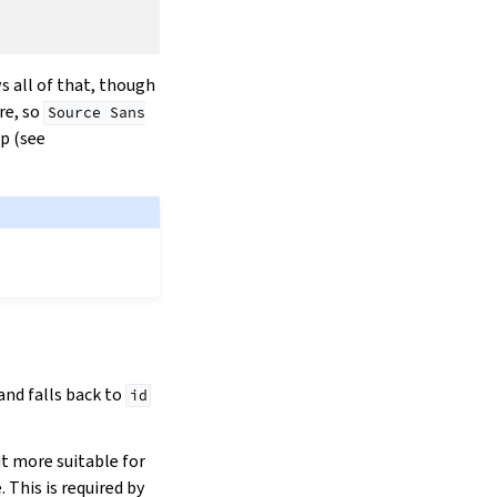
s all of that, though
re, so
Source
Sans
p (see
 and falls back to
id
it more suitable for
. This is required by