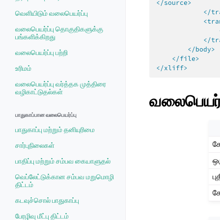
</source>
</tr
வெளியிடும் வலைபெயர்ப்பு
<tra
வலைபெயர்ப்பு தொகுதிகளுக்கு
பங்களிக்கிறது
</tr
</body>
வலைபெயர்ப்பு பற்றி
</file>
உரிமம்
</xliff>
வலைபெயர்ப்பு வர்த்தக முத்திரை
வழிகாட்டுதல்கள்
வலைபெயர்ப
பாதுகாப்பான வலைபெயர்ப்பு
பாதுகாப்பு மற்றும் தனியுரிமை
கோ
சார்புநிலைகள்
ஒ
பாதிப்பு மற்றும் சம்பவ கையாளுதல்
பு
வெப்லேட்டுக்கான சம்பவ மறுமொழி
திட்டம்
கே
கடவுச்சொல் பாதுகாப்பு
பேரழிவு மீட்பு திட்டம்