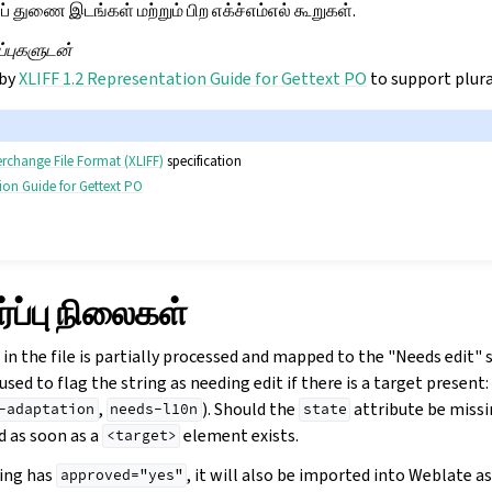
் துணை இடங்கள் மற்றும் பிற எக்ச்எம்எல் கூறுகள்.
ிப்புகளுடன்
 by
XLIFF 1.2 Representation Guide for Gettext PO
to support plura
erchange File Format (XLIFF)
specification
tion Guide for Gettext PO
ப்பு நிலைகள்
 in the file is partially processed and mapped to the "Needs edit" 
used to flag the string as needing edit if there is a target present:
,
). Should the
attribute be missin
-adaptation
needs-l10n
state
d as soon as a
element exists.
<target>
ring has
, it will also be imported into Weblate a
approved="yes"