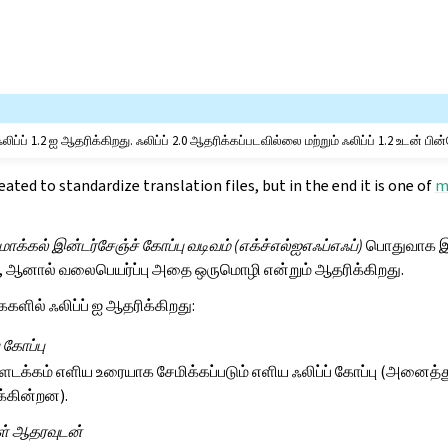
ிப்ப் 1.2 ஐ ஆதரிக்கிறது. ஃலிப்ப் 2.0 ஆதரிக்கப்படவில்லை மற்றும் ஃலிப்ப் 1.2 உடன் ப
ted to standardize translation files, but in the end it is one of
m
மாக்கல் இன்டர்சேஞ்ச் கோப்பு வடிவம் (எக்ச்எல்ஐஎஃப்எஃப்)
பொதுவாக இ
ு, ஆனால் வலைபெயர்ப்பு அதை ஒருமொழி என்றும் ஆதரிக்கிறது.
களில் ஃலிப்ப் ஐ ஆதரிக்கிறது:
ு கோப்பு
ள்ளடக்கம் எளிய உரையாக சேமிக்கப்படும் எளிய ஃலிப்ப் கோப்பு (அனைத்து
க்கின்றன).
்கள் ஆதரவுடன்