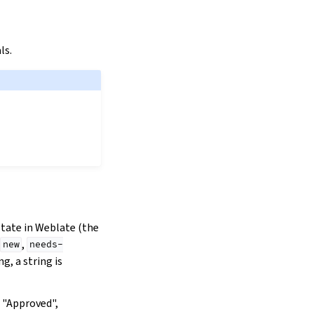
ls.
state in Weblate (the
,
new
needs-
g, a string is
s "Approved",