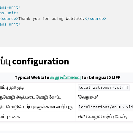
ans-unit>
ns-unit>
<source>
Thank
you
for
using
Weblate.
</source>
ans-unit>
்பு configuration
Typical Weblate
கூறு உள்ளமைவு
for bilingual XLIFF
ப்பு முகமூடி
localizations/*.xliff
ருமொழி அடிப்படை மொழி கோப்பு
'வெறுமை'
திய மொழிபெயர்ப்புகளுக்கான வார்ப்புரு
localizations/en-US.xl
ாப்பு வகை
xliff மொழிபெயர்ப்பு கோப்பு