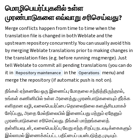
மொழிபெயர்ப்புகளில் உள்ள
முரண்பாடுகளை எவ்வாறு சரிசெய்வது?
Merge conflicts happen from time to time when the
translation file is changed in both Weblate and the
upstream repository concurrently. You can usually avoid this
by merging Weblate translations prior to making changes in
the translation files (e.g. before running msgmerge). Just
tell Weblate to commit all pending translations (you can do
it in
in the
menu) and
Repository maintenance
Operations
merge the repository (if automatic push is not on).
நீங்கள் ஏற்கனவே ஒரு இணைப்பு மோதலை சந்தித்திருந்தால்,
உங்கள் கணினியில் உள்ள அனைத்து முரண்பாடுகளையும் தீர்க்க
எளிதான வழி, வலைபெயர்ப்பை தொலைநிலை களஞ்சியமாகச்
சேர்ப்பது, அதை மேல்நிலையில் இணைப்பது மற்றும் ஏதேனும்
ggle navigation of உள்ளமைவு வழிமுறைகள்
முரண்பாடுகளை சரிசெய்வது. நீங்கள் மாற்றங்களைத்
தள்ளியவுடன், வலைபெயர்ப்பு வேறு எந்த சிறப்பு நடவடிக்கைகளும்
இல்லாமல் இணைக்கப்பட்ட பதிப்பைப் பயன்படுத்த முடியும்.