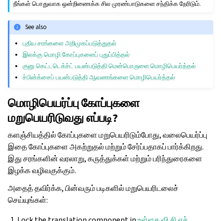
நீங்கள் பொதுவாக ஒன்றிணைக்க சில முரண்பாடுகளை சந்திக்க நேரிடும்.
See also
புதிய சரங்களை அறிமுகப்படுத்துதல்
இலக்கு மொழி கோப்புகளைப் புதுப்பித்தல்
குனு கெட்டடெக்ச்ட் பயன்படுத்தி மென்பொருளை மொழிபெயர்த்தல்
ச்பின்க்சைப் பயன்படுத்தி ஆவணங்களை மொழிபெயர்த்தல்
மொழிபெயர்ப்பு கோப்புகளை
மறுபெயரிடுவது எப்படி?
களஞ்சியத்தில் கோப்புகளை மறுபெயரிடும்போது, வலைபெயர்ப்பு
இதை கோப்புகளை அகற்றுதல் மற்றும் சேர்ப்பதாகப் பார்க்கிறது.
இது சரங்களின் வரலாறு, கருத்துக்கள் மற்றும் பரிந்துரைகளை
இழக்க வழிவகுக்கும்.
அதைத் தவிர்க்க, பின்வரும் படிகளில் மறுபெயரிடலைச்
செய்யுங்கள்:
Lock the translation component in
உள்ளக வி.சி.எச்