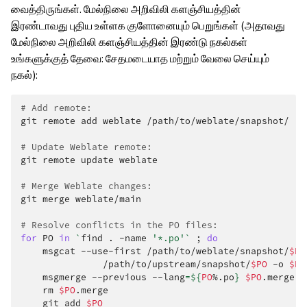
வைத்திருங்கள். மேல்நிலை அறிவிலி களஞ்சியத்தின்
இரண்டாவது புதிய உள்ளக குளோனையும் பெறுங்கள் (அதாவது
மேல்நிலை அறிவிலி களஞ்சியத்தின் இரண்டு நகல்கள்
உங்களுக்குத் தேவை: சேதமடையாத மற்றும் வேலை செய்யும்
நகல்):
# Add remote:
git
remote
add
weblate
/path/to/weblate/snapshot/

# Update Weblate remote:
git
remote
update
weblate

# Merge Weblate changes:
git
merge
weblate/main

# Resolve conflicts in the PO files:
for
PO
in
`
find
.
-name
'*.po'
`
;
do
msgcat
--use-first
/path/to/weblate/snapshot/
$PO
/path/to/upstream/snapshot/
$PO
-o
$PO
msgmerge
--previous
--lang
=
${
PO
%.po
}
$PO
.merge
d
rm
$PO
git
add
$PO