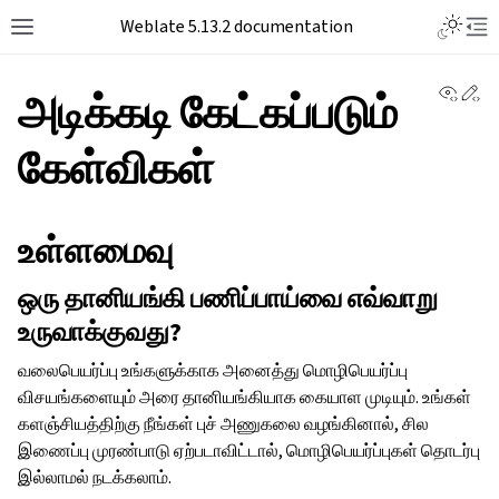
Toggle L
Weblate 5.13.2 documentation
Toggle site navigation sidebar
Tog
View 
Ed
அடிக்கடி கேட்கப்படும்
கேள்விகள்
உள்ளமைவு
ஒரு தானியங்கி பணிப்பாய்வை எவ்வாறு
உருவாக்குவது?
வலைபெயர்ப்பு உங்களுக்காக அனைத்து மொழிபெயர்ப்பு
விசயங்களையும் அரை தானியங்கியாக கையாள முடியும். உங்கள்
களஞ்சியத்திற்கு நீங்கள் புச் அணுகலை வழங்கினால், சில
இணைப்பு முரண்பாடு ஏற்படாவிட்டால், மொழிபெயர்ப்புகள் தொடர்பு
இல்லாமல் நடக்கலாம்.