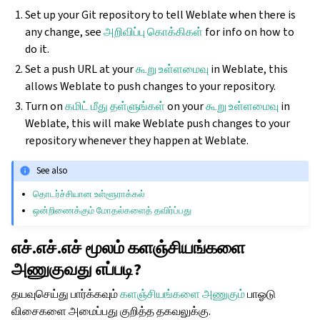
Set up your Git repository to tell Weblate when there is
any change, see
அறிவிப்பு கொக்கிகள்
for info on how to
do it.
Set a push URL at your
கூறு உள்ளமைவு
in Weblate, this
allows Weblate to push changes to your repository.
Turn on
கமிட் மீது தள்ளுங்கள்
on your
கூறு உள்ளமைவு
in
Weblate, this will make Weblate push changes to your
repository whenever they happen at Weblate.
See also
தொடர்ச்சியான உள்ளூராக்கல்
ஒன்றிணைக்கும் மோதல்களைத் தவிர்ப்பது
எச்.எச்.எச் மூலம் களஞ்சியங்களை
அணுகுவது எப்படி?
தயவுசெய்து பார்க்கவும்
களஞ்சியங்களை அணுகும்
பாஓடு
விசைகளை அமைப்பது குறித்த தகவலுக்கு.