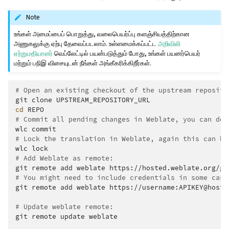
Note
உங்கள் அமைப்பைப் பொறுத்து, வலைபெயர்ப்பு களஞ்சியத்திற்கான
அணுகலுக்கு ஏற்பு தேவைப்படலாம். உள்ளமைக்கப்பட்ட
அறிவிலி
ஏற்றுமதியாளர்
வெப்லேட்டில் பயன்படுத்தும் போது, உங்கள் பயனர்பெயர்
மற்றும் பநிஇ விசையுடன் நீங்கள் அங்கீகரிக்கிறீர்கள்.
# Open an existing checkout of the upstream reposito
git
clone
cd
# Commit all pending changes in Weblate, you can do 
wlc
# Lock the translation in Weblate, again this can be
wlc
# Add Weblate as remote:
git
remote
add
weblate
# You might need to include credentials in some case
git
remote
add
weblate
https://username:APIKEY@hoste
# Update weblate remote:
git
remote
update
weblate
