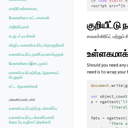
{%
load
static
%
<script src="
{%
மாதிரி உள்ளமைவு
மேலாண்மை கட்டளைகள்
குறியீட்டு
அறிவிப்புகள்
கூறு பட்டியல்கள்
சாவாச்கிரிப்ட் மற்றும
விருப்ப வலைபெயர்ப்பு தொகுதிகள்
உள்ளகமாக்
வலைபெயர்ப்பு தனிப்பயனாக்குதல்
மேலாண்மை இடைமுகம்
Should you need any u
need is to wrap your 
வலைபெயர்ப்புடுக்கு ஆதரவைப்
பெறுதல்
document
.
write
(
g
சட்ட ஆவணங்கள்
var
object_count
பங்களிப்பாளர் டாக்ச்
s
=
ngettext
(
'li
'literal
வலைபெயர்ப்புடுக்கு பங்களிப்பு
வலைபெயர்ப்பு பங்களிப்பாளர்
fmts
=
ngettext
(
தொடர்பு வழிகாட்டுதல்கள்
'There a