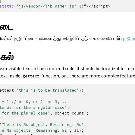
}
static
'js/vendor/<lib-name>.js'
%}
"></script>
 நடை
் சிஎச்எச் குறியீட்டை வடிவமைத்து மகிழ்விப்பதற்காக வலைபெயர்ப்பு
பயோ
கல்
ser visible text in the frontend code, it should be localizable. In m
text inside
function, but there are more complex features
gettext
ettext
(
'this is to be translated'
));
=
1
// or 0, or 2, or 3, ...
teral for the singular case'
,
 for the plural case'
,
object_count
);
'There is %s object. Remaining: %s'
,
re %s objects. Remaining: %s'
,
11
);