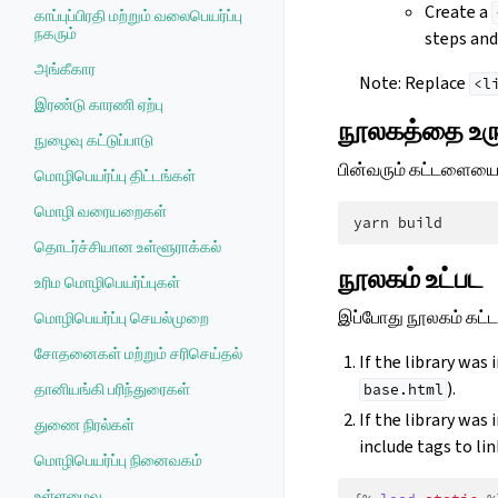
Create a
காப்புப்பிரதி மற்றும் வலைபெயர்ப்பு
நகரும்
steps and 
அங்கீகார
Note: Replace
<l
இரண்டு காரணி ஏற்பு
நூலகத்தை உரு
நுழைவு கட்டுப்பாடு
பின்வரும் கட்டளையை 
மொழிபெயர்ப்பு திட்டங்கள்
மொழி வரையறைகள்
yarn
தொடர்ச்சியான உள்ளூராக்கல்
நூலகம் உட்பட
உரிம மொழிபெயர்ப்புகள்
இப்போது நூலகம் கட்டப
மொழிபெயர்ப்பு செயல்முறை
சோதனைகள் மற்றும் சரிசெய்தல்
If the library was
).
தானியங்கி பரிந்துரைகள்
base.html
If the library was 
துணை நிரல்கள்
include tags to lin
மொழிபெயர்ப்பு நினைவகம்
உள்ளமைவு