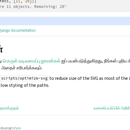
fmts
,
[
11
,
20
]);
re 11 objects. Remaining: 20'
e Django documentation
்
து
பொருள் வடிவமைப்பு ஐகான்கள்
ஐப் பயன்படுத்துகிறது, நீங்கள் புதி
, அதைச் சரிபார்க்கவும்.
to reduce size of the SVG as most of the
scripts/optimize-svg
low styling of the paths.
ுவாக்குதல்
வலைபெயர்ப்பில் அறிக
dyunsg
's
Furo