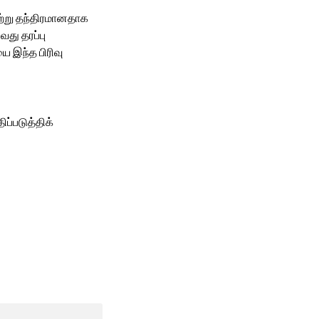
சற்று தந்திரமானதாக
வது தரப்பு
ை இந்த பிரிவு
ப்படுத்திக்