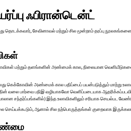
்ப்பு ஃபிரான்டென்ட்
து தொடக்கவார், சேவினாவல் மற்றும் சில மூன்றாம் தரப்பு நூலகங்களைப
ிகள்
ாவிகள் மற்றும் தளங்களின் அண்மைக் கால, நிலையான வெளியீடுகள
அல்லது கெக்கோவின் அண்மைக் கால பதிப்பைப் பயன்படுத்தும் மாற்று உ
ின் வலை பார்வை பநிஇ வழியாகவோ வெளிப்படையாக ஆதரிக்கப்படவில்
பாலான சந்தர்ப்பங்களில்) இந்த உலாவிகளிலும் சரியாக செயல்பட வேண்ட
 செய்யக்கூடும், ஆனால் சில நற்பொருத்தங்கள் குறைவாக இருக்கலா
லாண்மை