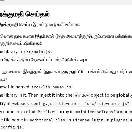
்குமதி செய்தல்
இறக்குமதி செய்ய இரண்டு வழிகள் உள்ளன:
ளவிலான நூலகமாக இருந்தால் (இது அனைத்து/பெரும்பாலான பக்கங்கள
றது/தேவைப்படுகிறது):
e library in
.
src/main.js
நோக்கத்தில் (தேவைப்பட்டால்) அறிவிக்கவும்.
்ட நூலகமாக இருந்தால் (நூலகம் ஒரு குறிப்பிட்ட பக்கம் அல்லது வார்ப்புர
து):
 new file named
.
src/<lib-name>.js
 library in it. Then inject it into the
object to be globally
window
try in
:
.
webpack.config.js
<lib-name>:
"src/<lib-name>.js"
ழிமுறைகள்
ry name in
array in
in
excludePrefixes
mainLicenseTransform
se file name in
in
in
a
additionalFiles
LicensePlugin
plugins
.
.config.js