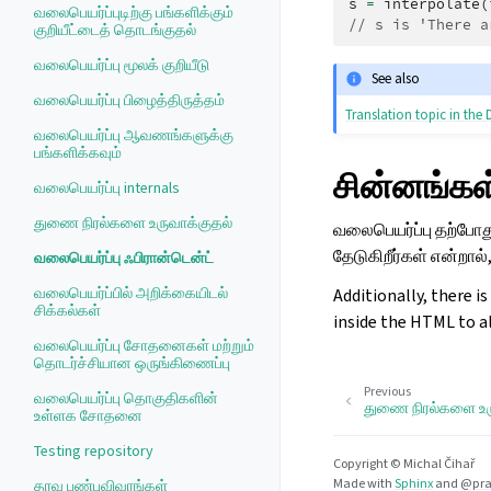
s
=
interpolate
(
வலைபெயர்ப்புடிற்கு பங்களிக்கும்
// s is 'There a
குறியீட்டைத் தொடங்குதல்
வலைபெயர்ப்பு மூலக் குறியீடு
See also
வலைபெயர்ப்பு பிழைத்திருத்தம்
Translation topic in th
வலைபெயர்ப்பு ஆவணங்களுக்கு
பங்களிக்கவும்
சின்னங்கள
வலைபெயர்ப்பு internals
துணை நிரல்களை உருவாக்குதல்
வலைபெயர்ப்பு தற்போ
தேடுகிறீர்கள் என்றால்
வலைபெயர்ப்பு ஃபிரான்டென்ட்
வலைபெயர்ப்பில் அறிக்கையிடல்
Additionally, there is
சிக்கல்கள்
inside the HTML to al
வலைபெயர்ப்பு சோதனைகள் மற்றும்
தொடர்ச்சியான ஒருங்கிணைப்பு
Previous
வலைபெயர்ப்பு தொகுதிகளின்
துணை நிரல்களை உர
உள்ளக சோதனை
Testing repository
Copyright © Michal Čihař
Made with
Sphinx
and
@pra
தரவு பண்புவிவரங்கள்