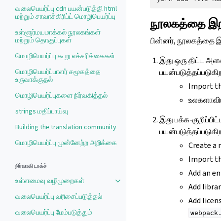
வலைபெயர்ப்பு cdn பயன்படுத்தி html
மற்றும் சாவாச்கிரிப்ட் மொழிபெயர்ப்பு
நூலகத்தை இறக
உள்ளூர்மயமாக்கல் நூலகங்கள்
மற்றும் தொகுப்புகள்
பின்னர், நூலகத்தை 
மொழிபெயர்ப்பு கூறு எச்சரிக்கைகள்
இது ஒரு திட்ட அ
மொழிபெயர்ப்பாளர் சமூகத்தை
பயன்படுத்தப்படுகி
உருவாக்குதல்
Import th
மொழிபெயர்ப்புகளை நிர்வகித்தல்
உலகளாவிய 
strings மதிப்பாய்வு
இது பக்க-குறிப்பிட
Building the translation community
பயன்படுத்தப்படுகிற
மொழிபெயர்ப்பு முன்னேற்ற அறிக்கை
Create a
Import the
நிர்வாகி டாக்ச்
Add an en
உள்ளமைவு வழிமுறைகள்
Toggle navigation of உள்ளமைவு வ
Add libra
வலைபெயர்ப்பு வரிசைப்படுத்தல்
Add licen
வலைபெயர்ப்பு மேம்படுத்தும்
webpack