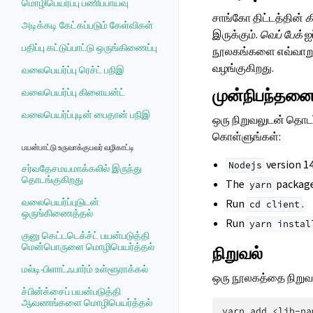
மொழிபெயர்ப்பு பணிப்பாய்வு
சாங்கோ திட்டத்தின்
க
அடிக்கடி கேட்கப்படும் கேள்விகள்
இருக்கும்.
வெப் பேக்
ஐப
பதிப்பு கட்டுப்பாட்டு ஒருங்கிணைப்பு
நூலகங்களை எவ்வாறு நி
வழங்குகிறது.
வலைபெயர்ப்பு ரெச்ட் பநிஇ
முன்நிபந்தன
வலைபெயர்ப்பு கிளையன்ட்
வலைபெயர்ப்புடின் பைதான் பநிஇ
ஒரு நிறுவலுடன் தொடர்
கொள்ளுங்கள்:
பயன்பாட்டு உருவாக்குபவர் வழிகாட்டி
version 14
Nodejs
சர்வதேசமயமாக்கலில் இருந்து
தொடங்குகிறது
The
package
yarn
வலைபெயர்ப்புடுடன்
Run
.
cd
client
ஒருங்கிணைத்தல்
Run
yarn
instal
குனு கெட்டடெக்ச்ட் பயன்படுத்தி
மென்பொருளை மொழிபெயர்த்தல்
நிறுவல்
மல்டி-பிளாட்ஃபார்ம் உள்ளூராக்கல்
ஒரு நூலகத்தை நிறுவ,
ச்பின்க்சைப் பயன்படுத்தி
ஆவணங்களை மொழிபெயர்த்தல்
yarn
add