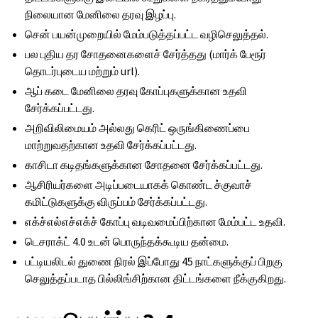
நிலையான மேனிலை தரவு இழப்பு.
சென் பயன்முறையில் மேம்படுத்தப்பட்ட வழிசெலுத்தல்.
பல புதிய தர சோதனைகளைச் சேர்த்தது (மார்க் பேரூர்
தொடர்புடைய மற்றும் url).
ஆப் கடை மேனிலை தரவு கோப்புகளுக்கான உதவி
சேர்க்கப்பட்டது.
அறிவிலிமையம் அல்லது கெரிட் ஒருங்கிணைப்பை
மாற்றுவதற்கான உதவி சேர்க்கப்பட்டது.
காசிடா கடிதங்களுக்கான சோதனை சேர்க்கப்பட்டது.
ஆசிரியர்களை அடிப்படையாகக் கொண்ட ச்குவாச்
கமிட்டுகளுக்கு விருப்பம் சேர்க்கப்பட்டது.
எக்ச்எல்எச்எக்ச் கோப்பு வடிவமைப்பிற்கான மேம்பட்ட உதவி.
டெசராக்ட் 4.0 உடன் பொருந்தக்கூடிய தன்மை.
பட்டியலிடல் துணை நிரல் இப்போது 45 நாட்களுக்குப் பிறகு
செலுத்தப்படாத பில்லிங்சிற்கான திட்டங்களை நீக்குகிறது.