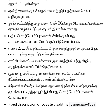
தூண்டப்படுகின்றன.
ஒன்றிணைக்கும் மோதல்களைத் தீர்ப்பதற்கான மேம்பட்ட
வழிமுறைகள்.
தூய்மைப்படுத்தும் துணை நிரல் இப்போது ஆப் கடை மேனிலை
தரவு மொழிபெயர்ப்புகளுடன் இணக்கமானது.
புதிய மொழிபெயர்ப்புகளைச் சேர்க்கும்போது
கட்டமைக்கக்கூடிய மொழி குறியீடு தொடரியல்.
ஏப்ரல் 2020 இல் திட்டமிட்ட ஆதரவை நிறுத்தி பைதான் 2 ஐப்
பயன்படுத்துவது பற்றி எச்சரிக்கவும்.
காட்சி விசைப்பலகைக்கான மூல சரத்திலிருந்து சிறப்பு
எழுத்துக்களைப் பிரித்தெடுக்கவும்.
மூல மற்றும் இலக்கு எண்ணிக்கையை பிரதிபலிக்க
நீட்டிக்கப்பட்ட பங்களிப்பாளர் புள்ளிவிவரங்கள்.
நிர்வாகிகள் மற்றும் சீரான துணை நிரல்கள் பயனர்களுக்கு
முடக்கப்பட்டிருந்தாலும் இப்போது மொழிபெயர்ப்புகளைச்
சேர்க்கலாம்.
Fixed description of toggle disabling
Language-Team