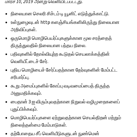
மார்ச் 10, 2019 அன்று வெளியிடப்பட்டது.
நிலையான செலரி சிச்டம் டி யூனிட் எடுத்துக்காட்டு.
உள்நுழைவுடன் http களஞ்சியங்களிலிருந்து நிலையான
அறிவிப்புகள்.
ஒருமொழி மொழிபெயர்ப்புகளுக்கான மூல சரத்தைத்
திருத்துவதில் நிலையான பந்தய நிலை.
பதிவுகளில் தோல்வியுற்ற கூடுதல் செயலாக்கத்தின்
வெளியீட்டைச் சேர்.
புதிய மொழியைச் சேர்ப்பதற்கான தேர்வுகளின் மேம்பட்ட
சரிபார்ப்பு.
கூறு அமைப்புகளில் கோப்பு வடிவமைப்பைத் திருத்த
அனுமதிக்கவும்.
பைதான் 3 ஐ விரும்புவதற்கான நிறுவல் வழிமுறைகளைப்
புதுப்பிக்கவும்.
மொழிபெயர்ப்புகளை ஏற்றுவதற்கான செயல்திறன் மற்றும்
நிலைத்தன்மை மேம்பாடுகள்.
தற்போதைய சீப் வெளியீடுகளுடன் நுண்மென்