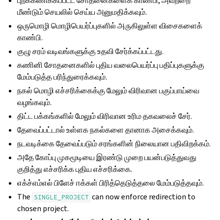
புறக்கணிக்கப்பட்ட சோதனைகளைக் காண்பி, அவற்றை
மீண்டும் செயலில் செய்ய அனுமதிக்கவும்.
ஒருமொழி மொழிபெயர்ப்புகளில் அருகிலுள்ள விசைகளைக்
காண்பி.
குழு சரம் வடிவங்களுக்கு உதவி சேர்க்கப்பட்டது.
கணினி சோதனைகளில் புதிய வலைபெயர்ப்பு பதிப்புகளுக்கு
மேம்படுத்த பரிந்துரைக்கவும்.
நகல் மொழி எச்சரிக்கைக்கு மேலும் விரிவான பகுப்பாய்வை
வழங்கவும்.
திட்ட பக்கங்களில் மேலும் விரிவான உரிம தகவலைச் சேர்.
தேவைப்பட்டால் உள்ளக நகல்களை தானாக அசைக்கவும்.
நடவடிக்கை தேவைப்படும் சரங்களின் நிலையான பதிவிறக்கம்.
அதே கோப்பு முகமூடியை இரண்டு முறை பயன்படுத்துவது
குறித்து எச்சரிக்க புதிய எச்சரிக்கை.
எக்ச்எம்எல் பிளேச் ஈக்கள் பிரித்தெடுத்தலை மேம்படுத்தவும்.
The
can now enforce redirection to
SINGLE_PROJECT
chosen project.