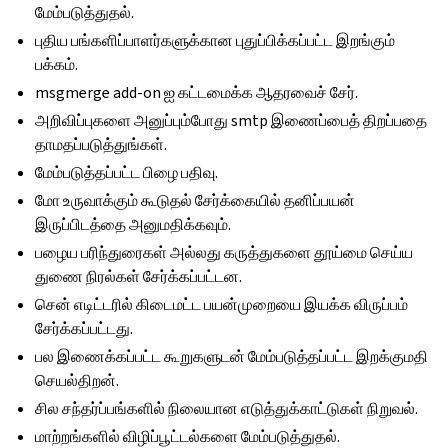
மேம்படுத்துதல்.
புதிய பங்களிப்பாளர்களுக்கான புதுப்பிக்கப்பட்ட இறங்கும்
பக்கம்.
msgmerge add-on ஐ கட்டமைக்க ஆதரவைச் சேர்.
அறிவிப்புகளை அனுப்பும்போது smtp இணைப்பைத் திறப்பதை
தாமதப்படுத்துங்கள்.
மேம்படுத்தப்பட்ட பிழை பதிவு.
மோ உருவாக்கும் கூடுதல் சேர்க்கையில் தனிப்பயன்
இருப்பிடத்தை அனுமதிக்கவும்.
பழைய பரிந்துரைகள் அல்லது கருத்துகளை தூய்மை செய்ய
துணை நிரல்கள் சேர்க்கப்பட்டன.
சென் எடிட்டரில் கிடைமட்ட பயன்முறையை இயக்க விருப்பம்
சேர்க்கப்பட்டது.
பல இணைக்கப்பட்ட கூறுகளுடன் மேம்படுத்தப்பட்ட இறக்குமதி
செயல்திறன்.
சில சந்தர்ப்பங்களில் நிலையான எடுத்துக்காட்டுகள் நிறுவல்.
மாற்றங்களில் விழிப்பூட்டல்களை மேம்படுத்துதல்.