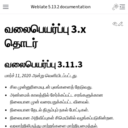
Toggle L
Weblate 5.13.2 documentation
Toggle site navigation sidebar
Tog
View 
Ed
வலைபெயர்ப்பு 3.x
தொடர்
வலைபெயர்ப்பு 3.11.3
மார்ச் 11, 2020 அன்று வெளியிடப்பட்டது.
சில முன்னுரிமையுடன் புலங்களைத் தேடுவது.
அண்மைக் காலத்தில் சேர்க்கப்பட்ட சரங்களுக்கான
நிலையான முன் வரையறுக்கப்பட்ட வினவல்.
நிலையான தேடல் திரும்பும் நகல் போட்டிகள்.
நிலையான அறிவிப்புகள் சிமெயிலில் வழங்கப்படுகின்றன.
வரலாற்றிலிருந்து மாற்றங்களை மாற்றியமைத்தல்.