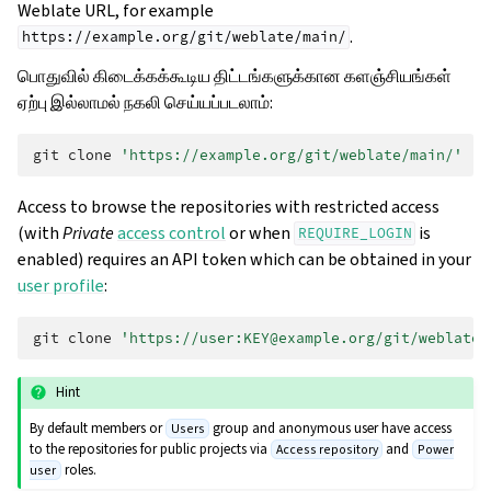
Weblate URL, for example
.
https://example.org/git/weblate/main/
பொதுவில் கிடைக்கக்கூடிய திட்டங்களுக்கான களஞ்சியங்கள்
ஏற்பு இல்லாமல் நகலி செய்யப்படலாம்:
git
clone
'https://example.org/git/weblate/main/'
Access to browse the repositories with restricted access
(with
Private
access control
or when
is
REQUIRE_LOGIN
enabled) requires an API token which can be obtained in your
user profile
:
git
clone
'https://user:KEY@example.org/git/weblate/
Hint
ggle navigation of உள்ளமைவு வழிமுறைகள்
By default members or
group and anonymous user have access
Users
to the repositories for public projects via
and
Access repository
Power
roles.
user