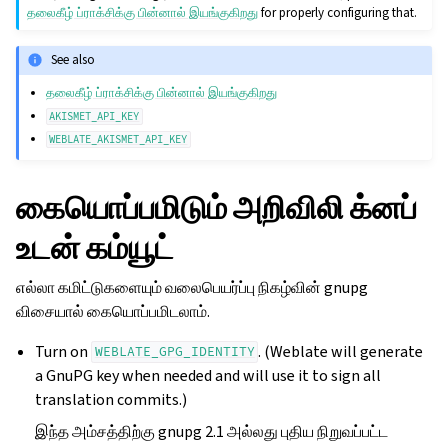
தலைகீழ் ப்ராக்சிக்கு பின்னால் இயங்குகிறது
for properly configuring that.
See also
தலைகீழ் ப்ராக்சிக்கு பின்னால் இயங்குகிறது
AKISMET_API_KEY
WEBLATE_AKISMET_API_KEY
கையொப்பமிடும் அறிவிலி க்னப்
உடன் கம்யூட்
எல்லா கமிட்டுகளையும் வலைபெயர்ப்பு நிகழ்வின் gnupg
விசையால் கையொப்பமிடலாம்.
Turn on
. (Weblate will generate
WEBLATE_GPG_IDENTITY
a GnuPG key when needed and will use it to sign all
translation commits.)
இந்த அம்சத்திற்கு gnupg 2.1 அல்லது புதிய நிறுவப்பட்ட