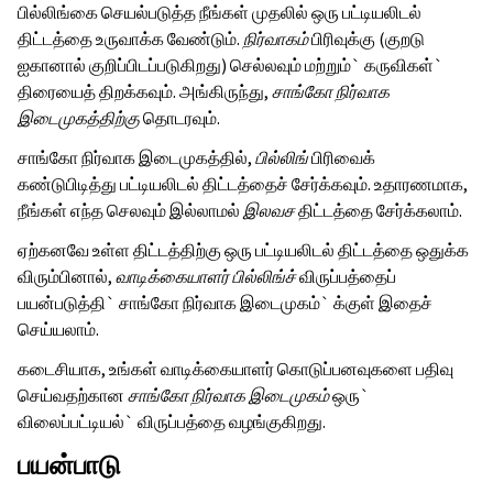
பில்லிங்கை செயல்படுத்த நீங்கள் முதலில் ஒரு பட்டியலிடல்
திட்டத்தை உருவாக்க வேண்டும்.
நிர்வாகம்
பிரிவுக்கு (குறடு
ஐகானால் குறிப்பிடப்படுகிறது) செல்லவும் மற்றும்` கருவிகள்`
திரையைத் திறக்கவும். அங்கிருந்து,
சாங்கோ நிர்வாக
இடைமுகத்திற்கு
தொடரவும்.
சாங்கோ நிர்வாக இடைமுகத்தில்,
பில்லிங்
பிரிவைக்
கண்டுபிடித்து பட்டியலிடல் திட்டத்தைச் சேர்க்கவும். உதாரணமாக,
நீங்கள் எந்த செலவும் இல்லாமல்
இலவச
திட்டத்தை சேர்க்கலாம்.
ஏற்கனவே உள்ள திட்டத்திற்கு ஒரு பட்டியலிடல் திட்டத்தை ஒதுக்க
விரும்பினால்,
வாடிக்கையாளர் பில்லிங்ச்
விருப்பத்தைப்
பயன்படுத்தி` சாங்கோ நிர்வாக இடைமுகம்` க்குள் இதைச்
செய்யலாம்.
கடைசியாக, உங்கள் வாடிக்கையாளர் கொடுப்பனவுகளை பதிவு
செய்வதற்கான
சாங்கோ நிர்வாக இடைமுகம்
ஒரு`
விலைப்பட்டியல்` விருப்பத்தை வழங்குகிறது.
பயன்பாடு