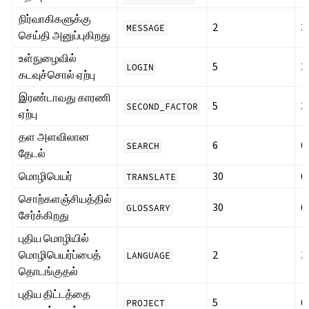
நிர்வாகிகளுக்கு
2
3
MESSAGE
செய்தி அனுப்புகிறது
உள்நுழைவில்
5
3
LOGIN
கடவுச்சொல் ஏற்பு
இரண்டாவது காரணி
5
3
SECOND_FACTOR
ஏற்பு
தள அளவிலான
6
6
SEARCH
தேடல்
மொழிபெயர்
30
6
TRANSLATE
சொற்களஞ்சியத்தில்
30
6
GLOSSARY
சேர்க்கிறது
புதிய மொழியில்
மொழிபெயர்ப்பைத்
2
3
LANGUAGE
தொடங்குதல்
புதிய திட்டத்தை
5
6
PROJECT