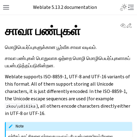
Toggle L
Weblate 5.13.2 documentation
Toggle site navigation sidebar
Tog
View 
Ed
சாவா பண்புகள்
மொழிபெயர்ப்புகளுக்கான பூர்வீக சாவா வடிவம்.
சாவா பண்புகள் பொதுவாக ஒற்றை மொழி மொழிபெயர்ப்புகளாகப்
பயன்படுத்தப்படுகின்றன.
Weblate supports ISO-8859-1, UTF-8 and UTF-16 variants of
this format. All of them support storing all Unicode
characters, it is just differently encoded. In the ISO-8859-1,
the Unicode escape sequences are used (for example
), all others encode characters directly either
zkou\u0161ka
in UTF-8 or UTF-16.
Note
எச்கேப் காட்சிகளை ஏற்றுவது யுடிஎஃப் -8 பயன்முறையிலும் வேலை