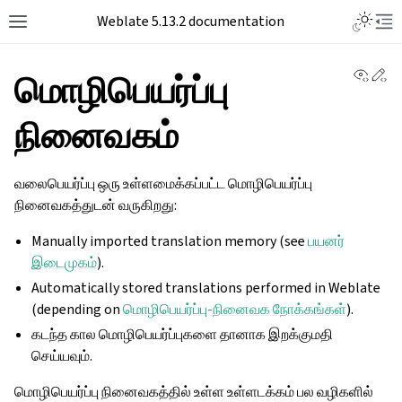
Toggle L
Weblate 5.13.2 documentation
Toggle site navigation sidebar
Tog
View 
Ed
மொழிபெயர்ப்பு
நினைவகம்
வலைபெயர்ப்பு ஒரு உள்ளமைக்கப்பட்ட மொழிபெயர்ப்பு
நினைவகத்துடன் வருகிறது:
Manually imported translation memory (see
பயனர்
இடைமுகம்
).
Automatically stored translations performed in Weblate
(depending on
மொழிபெயர்ப்பு-நினைவக நோக்கங்கள்
).
கடந்த கால மொழிபெயர்ப்புகளை தானாக இறக்குமதி
செய்யவும்.
மொழிபெயர்ப்பு நினைவகத்தில் உள்ள உள்ளடக்கம் பல வழிகளில்