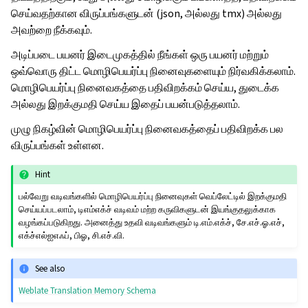
செய்வதற்கான விருப்பங்களுடன் (json, அல்லது tmx) அல்லது
அவற்றை நீக்கவும்.
அடிப்படை பயனர் இடைமுகத்தில் நீங்கள் ஒரு பயனர் மற்றும்
ஒவ்வொரு திட்ட மொழிபெயர்ப்பு நினைவுகளையும் நிர்வகிக்கலாம்.
மொழிபெயர்ப்பு நினைவகத்தை பதிவிறக்கம் செய்ய, துடைக்க
அல்லது இறக்குமதி செய்ய இதைப் பயன்படுத்தலாம்.
முழு நிகழ்வின் மொழிபெயர்ப்பு நினைவகத்தைப் பதிவிறக்க பல
விருப்பங்கள் உள்ளன.
Hint
பல்வேறு வடிவங்களில் மொழிபெயர்ப்பு நினைவுகள் வெப்லேட்டில் இறக்குமதி
செய்யப்படலாம், டிஎம்எக்ச் வடிவம் மற்ற கருவிகளுடன் இயங்குதலுக்காக
வழங்கப்படுகிறது. அனைத்து உதவி வடிவங்களும் டி.எம்.எக்ச், சே.எச்.ஓ.எச்,
எக்ச்எல்ஐஎஃப், பிஓ, சி.எச்.வி.
See also
Weblate Translation Memory Schema