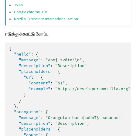
JSON
Google chrome.i18n
Mozilla Extensions Internationalization
எடுத்துக்காட்டு கோப்பு:
{
"hello"
:
{
"message"
:
"Ahoj světe!\n"
,
"description"
:
"Description"
,
"placeholders"
:
{
"url"
:
{
"content"
:
"$1"
,
"example"
:
"https://developer.mozilla.org"
}
}
},
"orangutan"
:
{
"message"
:
"Orangutan has $coUnT$ bananas"
,
"description"
:
"Description"
,
"placeholders"
:
{
"count"
:
{