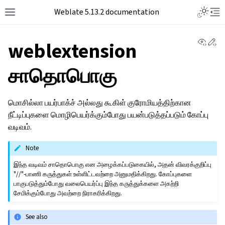
Toggle L
Weblate 5.13.2 documentation
Toggle site navigation sidebar
Tog
View 
Ed
weblextension
சாதொபொகு
மொசில்லா பயர்பாக்ச் அல்லது கூகிள் குரோமியத்திற்கான
நீட்டிப்புகளை மொழிபெயர்க்கும்போது பயன்படுத்தப்படும் கோப்பு
வடிவம்.
Note
இந்த வடிவம் சாதொபொகு என அழைக்கப்படுகையில், அதன் விவரக்குறிப்பு
"//"-பாணி கருத்துகள் உள்ளிட்டவற்றை அனுமதிக்கிறது. கோப்புகளை
பாகுபடுத்தும்போது வலைபெயர்ப்பு இந்த கருத்துக்களை அகற்றி
சேமிக்கும்போது அவற்றை நிராகரிக்கிறது.
See also