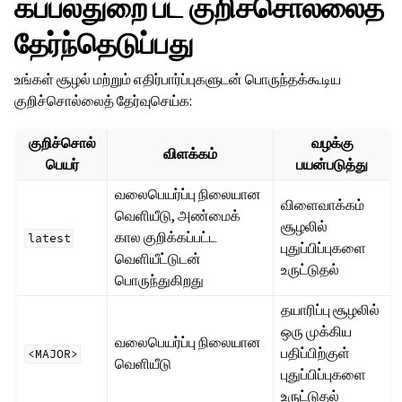
கப்பல்துறை பட குறிச்சொல்லைத்
தேர்ந்தெடுப்பது
உங்கள் சூழல் மற்றும் எதிர்பார்ப்புகளுடன் பொருந்தக்கூடிய
குறிச்சொல்லைத் தேர்வுசெய்க:
குறிச்சொல்
வழக்கு
விளக்கம்
பெயர்
பயன்படுத்து
வலைபெயர்ப்பு நிலையான
விளைவாக்கம்
வெளியீடு, அண்மைக்
சூழலில்
கால குறிக்கப்பட்ட
latest
புதுப்பிப்புகளை
வெளியீட்டுடன்
உருட்டுதல்
பொருந்துகிறது
தயாரிப்பு சூழலில்
ஒரு முக்கிய
வலைபெயர்ப்பு நிலையான
பதிப்பிற்குள்
<MAJOR>
வெளியீடு
புதுப்பிப்புகளை
உருட்டுதல்