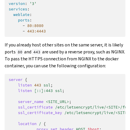
version
:
'3'
services
:
weblate
:
ports
:
-
80:8080
-
443:4443
If you already host other sites on the same server, it is likely
ports
and
are used by a reverse proxy, such as NGINX.
80
443
To pass the HTTPS connection from NGINX to the docker
container, you can use the following configuration:
server
{
listen
443
ssl
;
listen
[::]:443
ssl
;
server_name
<SITE_URL>
;
ssl_certificate
/etc/letsencrypt/live/<SITE>/ful
ssl_certificate_key
/etc/letsencrypt/live/<SITE>
location
/
{
proxy_set_header
HOST
$host
;