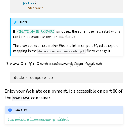
ports
:
-
80:8080
Note
If
is not set, the admin user is created with a
WEBLATE_ADMIN_PASSWORD
random password shown on first startup.
The provided example makes Weblate listen on port 80, edit the port
mapping in the
file to change it.
docker-compose.override.yml
வலைபெயர்ப்பு கொள்கலன்களைத் தொடங்குங்கள்:
docker
compose
Enjoy your Weblate deployment, it's accessible on port 80 of
the
container.
weblate
See also
மேலாண்மை கட்டளைகளைத் தூண்டுதல்