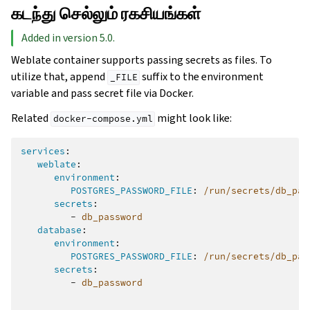
கடந்து செல்லும் ரகசியங்கள்
Added in version 5.0.
Weblate container supports passing secrets as files. To
utilize that, append
suffix to the environment
_FILE
variable and pass secret file via Docker.
Related
might look like:
docker-compose.yml
services
:
weblate
:
environment
:
POSTGRES_PASSWORD_FILE
:
/run/secrets/db_pas
secrets
:
-
db_password
database
:
environment
:
POSTGRES_PASSWORD_FILE
:
/run/secrets/db_pas
secrets
:
-
db_password