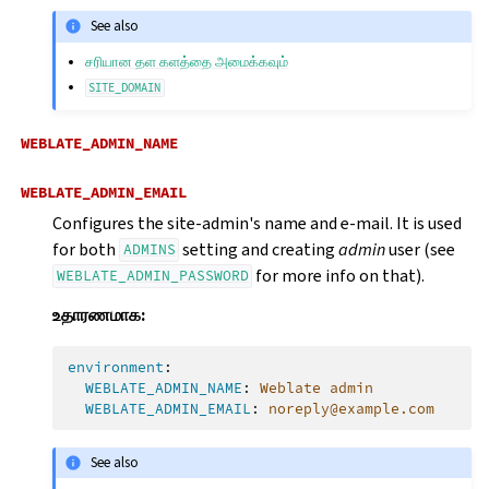
See also
சரியான தள களத்தை அமைக்கவும்
SITE_DOMAIN
WEBLATE_ADMIN_NAME
WEBLATE_ADMIN_EMAIL
Configures the site-admin's name and e-mail. It is used
for both
setting and creating
admin
user (see
ADMINS
for more info on that).
WEBLATE_ADMIN_PASSWORD
உதாரணமாக:
environment
:
WEBLATE_ADMIN_NAME
:
Weblate admin
WEBLATE_ADMIN_EMAIL
:
noreply@example.com
See also