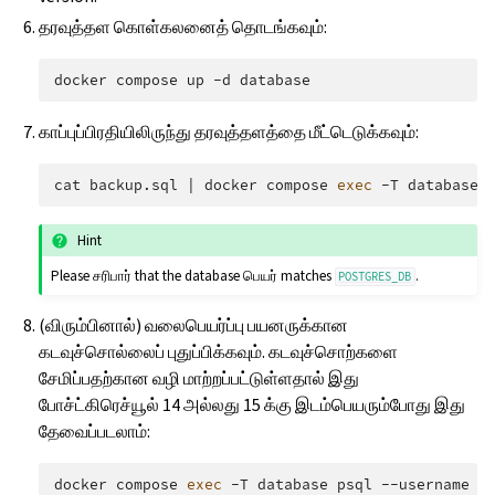
தரவுத்தள கொள்கலனைத் தொடங்கவும்:
docker
compose
up
-d
காப்புப்பிரதியிலிருந்து தரவுத்தளத்தை மீட்டெடுக்கவும்:
cat
backup.sql
|
docker
compose
exec
-T
database
Hint
Please சரிபார் that the database பெயர் matches
.
POSTGRES_DB
(விரும்பினால்) வலைபெயர்ப்பு பயனருக்கான
கடவுச்சொல்லைப் புதுப்பிக்கவும். கடவுச்சொற்களை
சேமிப்பதற்கான வழி மாற்றப்பட்டுள்ளதால் இது
போச்ட்கிரெச்யூல் 14 அல்லது 15 க்கு இடம்பெயரும்போது இது
தேவைப்படலாம்:
docker
compose
exec
-T
database
psql
--username
w