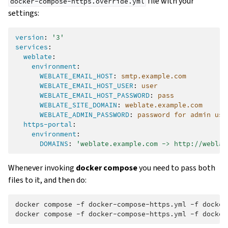
file with your
docker-compose-https.override.yml
settings:
version
:
'3'
services
:
weblate
:
environment
:
WEBLATE_EMAIL_HOST
:
smtp.example.com
WEBLATE_EMAIL_HOST_USER
:
user
WEBLATE_EMAIL_HOST_PASSWORD
:
pass
WEBLATE_SITE_DOMAIN
:
weblate.example.com
WEBLATE_ADMIN_PASSWORD
:
password for admin use
https-portal
:
environment
:
DOMAINS
:
'weblate.example.com
->
http://weblat
Whenever invoking
docker compose
you need to pass both
files to it, and then do:
docker compose -f docker-compose-https.yml -f docker
docker compose -f docker-compose-https.yml -f docker