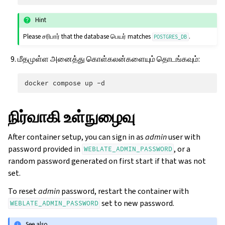
Hint
Please சரிபார் that the database பெயர் matches
.
POSTGRES_DB
மீதமுள்ள அனைத்து கொள்கலன்களையும் தொடங்கவும்:
docker
compose
up
நிர்வாகி உள்நுழைவு
After container setup, you can sign in as
admin
user with
password provided in
, or a
WEBLATE_ADMIN_PASSWORD
random password generated on first start if that was not
set.
To reset
admin
password, restart the container with
set to new password.
WEBLATE_ADMIN_PASSWORD
See also