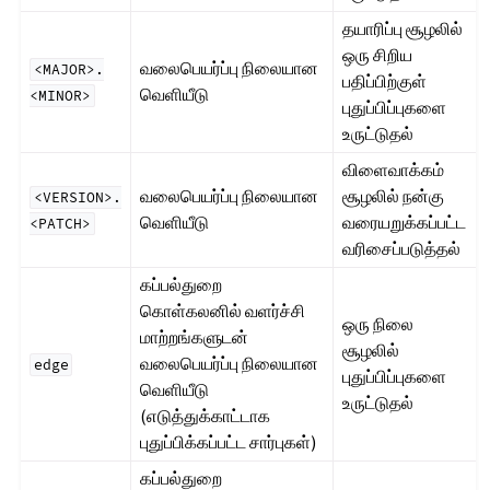
தயாரிப்பு சூழலில்
ஒரு சிறிய
வலைபெயர்ப்பு நிலையான
<MAJOR>.
பதிப்பிற்குள்
வெளியீடு
<MINOR>
புதுப்பிப்புகளை
உருட்டுதல்
விளைவாக்கம்
வலைபெயர்ப்பு நிலையான
சூழலில் நன்கு
<VERSION>.
வெளியீடு
வரையறுக்கப்பட்ட
<PATCH>
வரிசைப்படுத்தல்
கப்பல்துறை
கொள்கலனில் வளர்ச்சி
ஒரு நிலை
மாற்றங்களுடன்
சூழலில்
வலைபெயர்ப்பு நிலையான
edge
புதுப்பிப்புகளை
வெளியீடு
உருட்டுதல்
(எடுத்துக்காட்டாக
புதுப்பிக்கப்பட்ட சார்புகள்)
கப்பல்துறை