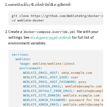
வலைபெயர்ப்பு-டோக்கர் ரெப்போ குளோன்:
git
clone
https://github.com/WeblateOrg/docker-co
cd
Create a
file with your
docker-compose.override.yml
settings. See
கப்பல்துறை சூழல் மாறிகள்
for full list of
environment variables.
services
:
weblate
:
image
:
weblate/weblate:latest
environment
:
WEBLATE_EMAIL_HOST
:
smtp.example.com
WEBLATE_EMAIL_HOST_USER
:
user
WEBLATE_EMAIL_HOST_PASSWORD
:
pass
WEBLATE_SERVER_EMAIL
:
weblate@example.com
WEBLATE_DEFAULT_FROM_EMAIL
:
weblate@example
WEBLATE_SITE_DOMAIN
:
weblate.example.com
WEBLATE_ADMIN_PASSWORD
:
password for the ad
WEBLATE_ADMIN_EMAIL
:
weblate.admin@example.