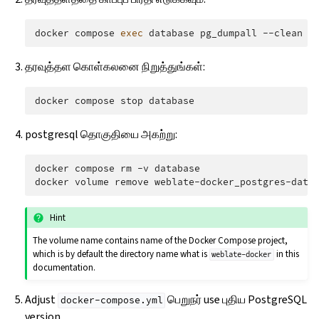
docker
compose
exec
database
pg_dumpall
--clean
-
தரவுத்தள கொள்கலனை நிறுத்துங்கள்:
docker
compose
stop
postgresql தொகுதியை அகற்று:
docker
compose
rm
-v
database

docker
volume
remove
Hint
The volume name contains name of the Docker Compose project,
which is by default the directory name what is
in this
weblate-docker
documentation.
Adjust
பெறுநர் use புதிய PostgreSQL
docker-compose.yml
version.