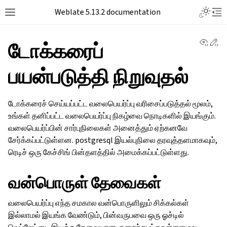
Toggle L
Weblate 5.13.2 documentation
Toggle site navigation sidebar
Tog
View 
Ed
டோக்கரைப்
பயன்படுத்தி நிறுவுதல்
டோக்கரைச் செய்யப்பட்ட வலைபெயர்ப்பு வரிசைப்படுத்தல் மூலம்,
உங்கள் தனிப்பட்ட வலைபெயர்ப்பு நிகழ்வை நொடிகளில் இயங்கும்.
வலைபெயர்ப்பின் சார்புநிலைகள் அனைத்தும் ஏற்கனவே
சேர்க்கப்பட்டுள்ளன. postgresql இயல்புநிலை தரவுத்தளமாகவும்,
ரெடிச் ஒரு கேச்சிங் பின்தளத்தில் அமைக்கப்பட்டுள்ளது.
வன்பொருள் தேவைகள்
வலைபெயர்ப்பு எந்த சமகால வன்பொருளிலும் சிக்கல்கள்
இல்லாமல் இயங்க வேண்டும், பின்வருபவை ஒரு ஓச்டில்