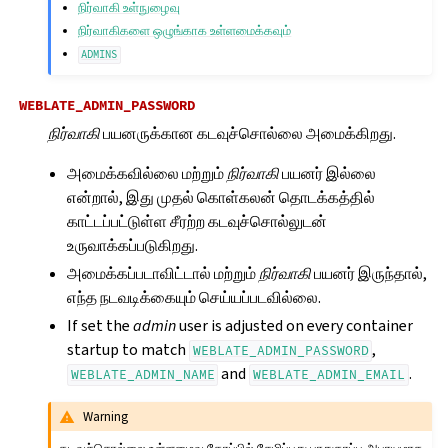
நிர்வாகி உள்நுழைவு
நிர்வாகிகளை ஒழுங்காக உள்ளமைக்கவும்
ADMINS
WEBLATE_ADMIN_PASSWORD
நிர்வாகி
பயனருக்கான கடவுச்சொல்லை அமைக்கிறது.
அமைக்கவில்லை மற்றும்
நிர்வாகி
பயனர் இல்லை
என்றால், இது முதல் கொள்கலன் தொடக்கத்தில்
காட்டப்பட்டுள்ள சீரற்ற கடவுச்சொல்லுடன்
உருவாக்கப்படுகிறது.
அமைக்கப்படாவிட்டால் மற்றும்
நிர்வாகி
பயனர் இருந்தால்,
எந்த நடவடிக்கையும் செய்யப்படவில்லை.
If set the
admin
user is adjusted on every container
startup to match
,
WEBLATE_ADMIN_PASSWORD
and
.
WEBLATE_ADMIN_NAME
WEBLATE_ADMIN_EMAIL
Warning