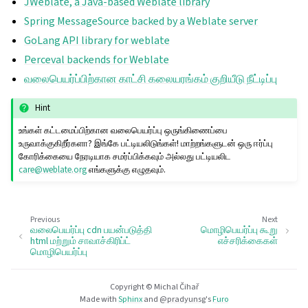
JWeblate, a Java-based Weblate library
Spring MessageSource backed by a Weblate server
GoLang API library for weblate
Perceval backends for Weblate
வலைபெயர்ப்பிற்கான காட்சி கலையரங்கம் குறியீடு நீட்டிப்பு
Hint
உங்கள் கட்டமைப்பிற்கான வலைபெயர்ப்பு ஒருங்கிணைப்பை
உருவாக்குகிறீர்களா? இங்கே பட்டியலிடுங்கள்! மாற்றங்களுடன் ஒரு ஈர்ப்பு
கோரிக்கையை நேரடியாக சமர்ப்பிக்கவும் அல்லது பட்டியலிட
care
@
weblate
.
org
எங்களுக்கு எழுதவும்.
Previous
Next
வலைபெயர்ப்பு cdn பயன்படுத்தி
மொழிபெயர்ப்பு கூறு
html மற்றும் சாவாச்கிரிப்ட்
எச்சரிக்கைகள்
மொழிபெயர்ப்பு
Copyright © Michal Čihař
Made with
Sphinx
and
@pradyunsg
's
Furo