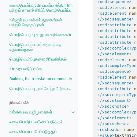
<xsd:sequence>
வலைபெயர்ப்பு cdn பயன்படுத்தி html
<xsd:element
nam
மற்றும் சாவாச்கிரிப்ட் மொழிபெயர்ப்பு
<xsd:element
nam
</xsd:sequence>
உள்ளூர்மயமாக்கல் நூலகங்கள்
மற்றும் தொகுப்புகள்
<xsd:attribute
n
<xsd:attribute
n
மொழிபெயர்ப்பு கூறு எச்சரிக்கைகள்
<xsd:attribute
n
<xsd:attribute
r
மொழிபெயர்ப்பாளர் சமூகத்தை
</xsd:complexTyp
உருவாக்குதல்
</xsd:element>
மொழிபெயர்ப்புகளை நிர்வகித்தல்
<xsd:element
nam
<xsd:complexType
strings மதிப்பாய்வு
<xsd:sequence>
<xsd:element
nam
Building the translation community
</xsd:sequence>
மொழிபெயர்ப்பு முன்னேற்ற அறிக்கை
<xsd:attribute
n
</xsd:complexTyp
</xsd:element>
நிர்வாகி டாக்ச்
</xsd:choice>
உள்ளமைவு வழிமுறைகள்
</xsd:complexTyp
Toggle navigation of உள்ளமைவு வ
</xsd:element>
வலைபெயர்ப்பு வரிசைப்படுத்தல்
</xsd:schema>
<resheader
name=
வலைபெயர்ப்பு மேம்படுத்தும்
<value>
text/micr