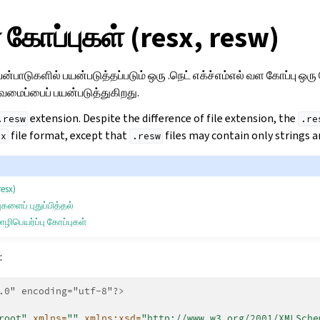
கோப்புகள் (resx, resw)
யன்பாடுகளில் பயன்படுத்தப்படும் ஒரு .நெட் எக்ச்எம்எல் வள கோப்பு 
டிவமைப்பைப் பயன்படுத்துகிறது.
extension. Despite the difference of file extension, the
.resw
.re
file format, except that
files may contain only strings an
sx
.resw
resx)
ளைப் புதுப்பித்தல்
ொழிபெயர்ப்பு கோப்புகள்
:
.0" encoding="utf-8"?>
root"
xmlns=
""
xmlns:xsd=
"http://www.w3.org/2001/XMLSche