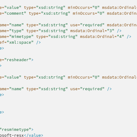
e=
"value"
type=
"xsd:string"
minOccurs=
"0"
msdata:Ordinal
e=
"comment"
type=
"xsd:string"
minOccurs=
"0"
msdata:Ordin
ame=
"name"
type=
"xsd:string"
use=
"required"
msdata:Ordin
ame=
"type"
type=
"xsd:string"
msdata:Ordinal=
"3"
/>
ame=
"mimetype"
type=
"xsd:string"
msdata:Ordinal=
"4"
/>
ef=
"xml:space"
/>
e>
e=
"resheader"
>
>
e=
"value"
type=
"xsd:string"
minOccurs=
"0"
msdata:Ordinal
ame=
"name"
type=
"xsd:string"
use=
"required"
/>
e>
e>
ழிமுறைகள்
"resmimetype"
>
osoft-resx
</value>