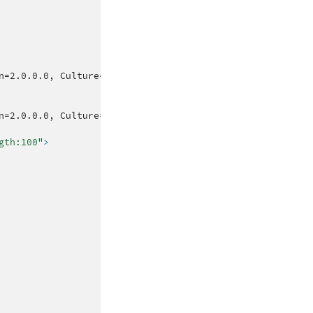
n=2.0.0.0,
Culture=neutral,
PublicKeyToken=b77a5c561934e
n=2.0.0.0,
Culture=neutral,
PublicKeyToken=b77a5c561934e
gth:100"
>