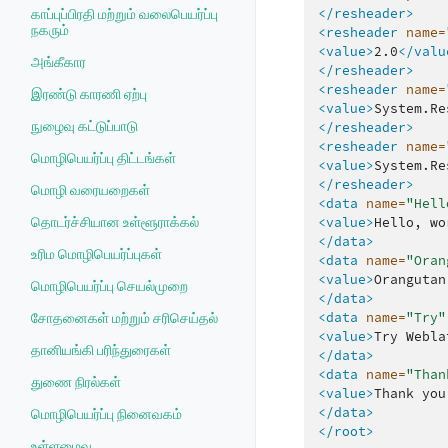
</resheader>
காப்புப்பிரதி மற்றும் வலைபெயர்ப்பு
நகரும்
<resheader
name=
<value>
2.0
</valu
அங்கீகார
</resheader>
<resheader
name=
இரண்டு காரணி ஏற்பு
<value>
System.Re
நுழைவு கட்டுப்பாடு
</resheader>
<resheader
name=
மொழிபெயர்ப்பு திட்டங்கள்
<value>
System.Re
</resheader>
மொழி வரையறைகள்
<data
name=
"Hell
தொடர்ச்சியான உள்ளூராக்கல்
<value>
Hello,
wo
</data>
உரிம மொழிபெயர்ப்புகள்
<data
name=
"Oran
<value>
Orangutan
மொழிபெயர்ப்பு செயல்முறை
</data>
<data
name=
"Try"
சோதனைகள் மற்றும் சரிசெய்தல்
<value>
Try
Webla
தானியங்கி பரிந்துரைகள்
</data>
<data
name=
"Than
துணை நிரல்கள்
<value>
Thank
you
</data>
மொழிபெயர்ப்பு நினைவகம்
</root>
உள்ளமைவு