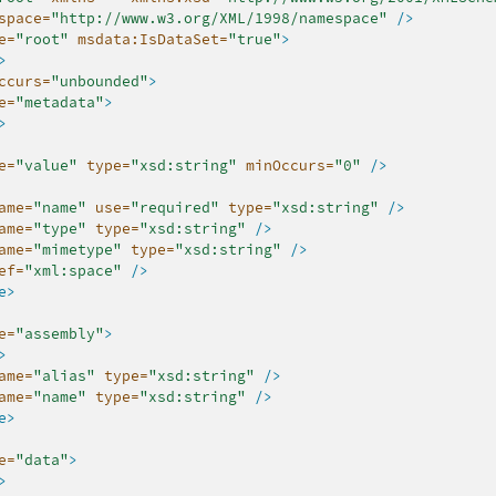
space=
"http://www.w3.org/XML/1998/namespace"
/>
e=
"root"
msdata:IsDataSet=
"true"
>
>
ccurs=
"unbounded"
>
e=
"metadata"
>
>
e=
"value"
type=
"xsd:string"
minOccurs=
"0"
/>
ame=
"name"
use=
"required"
type=
"xsd:string"
/>
ame=
"type"
type=
"xsd:string"
/>
ame=
"mimetype"
type=
"xsd:string"
/>
ef=
"xml:space"
/>
e>
e=
"assembly"
>
>
ame=
"alias"
type=
"xsd:string"
/>
ame=
"name"
type=
"xsd:string"
/>
e>
e=
"data"
>
>