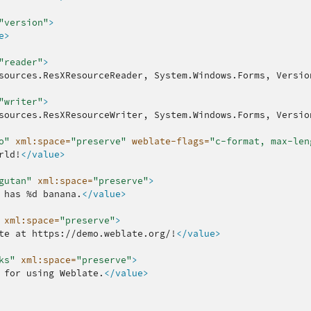
"version"
>
e>
"reader"
>
sources.ResXResourceReader,
System.Windows.Forms,
Versio
"writer"
>
sources.ResXResourceWriter,
System.Windows.Forms,
Versio
o"
xml:space=
"preserve"
weblate-flags=
"c-format, max-len
rld!
</value>
gutan"
xml:space=
"preserve"
>
has
%d
banana.
</value>
xml:space=
"preserve"
>
te
at
https://demo.weblate.org/!
</value>
ks"
xml:space=
"preserve"
>
for
using
Weblate.
</value>