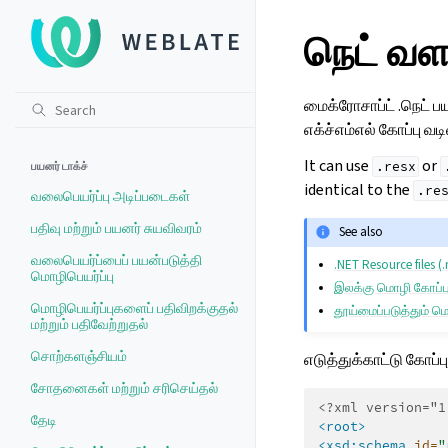
நெட் வள 
மைக்ரோசாப்ட் .நெட் ப
எக்ச்எம்எல் கோப்பு வ
It can use
or
.resx
பயனர் டாக்ச்
identical to the
.re
வலைபெயர்ப்பு அடிப்படைகள்
பதிவு மற்றும் பயனர் சுயவிவரம்
See also
வலைபெயர்ப்பைப் பயன்படுத்தி
.NET Resource files (.
மொழிபெயர்ப்பு
இலக்கு மொழி கோப்புக
மொழிபெயர்ப்புகளைப் பதிவிறக்குதல்
தூய்மைப்படுத்தும் ம
மற்றும் பதிவேற்றுதல்
சொற்களஞ்சியம்
எடுத்துக்காட்டு கோப்பு
சோதனைகள் மற்றும் சரிசெய்தல்
<?xml version="1
தேடி
<root>
<xsd:schema
id=
"