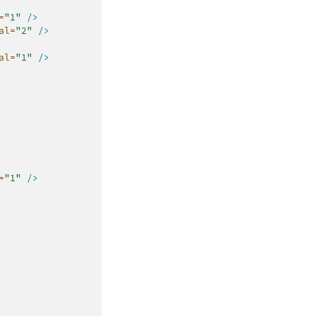
=
"1"
/>
al=
"2"
/>
al=
"1"
/>
=
"1"
/>