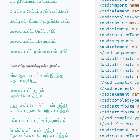
மொழிபெயர்ப்பு பணிப்பாய்வு
<xsd:import
name
<xsd:element
nam
அடிக்கடி கேட்கப்படும் கேள்விகள்
<xsd:complexType
பதிப்பு கட்டுப்பாட்டு ஒருங்கிணைப்பு
<xsd:choice
maxO
<xsd:element
nam
வலைபெயர்ப்பு ரெச்ட் பநிஇ
<xsd:complexType
<xsd:sequence>
வலைபெயர்ப்பு கிளையன்ட்
<xsd:element
nam
வலைபெயர்ப்புடின் பைதான் பநிஇ
</xsd:sequence>
<xsd:attribute
n
<xsd:attribute
n
பயன்பாட்டு உருவாக்குபவர் வழிகாட்டி
<xsd:attribute
n
சர்வதேசமயமாக்கலில் இருந்து
<xsd:attribute
r
தொடங்குகிறது
</xsd:complexTyp
</xsd:element>
வலைபெயர்ப்புடுடன்
<xsd:element
nam
ஒருங்கிணைத்தல்
<xsd:complexType
குனு கெட்டடெக்ச்ட் பயன்படுத்தி
<xsd:attribute
n
மென்பொருளை மொழிபெயர்த்தல்
<xsd:attribute
n
</xsd:complexTyp
மல்டி-பிளாட்ஃபார்ம் உள்ளூராக்கல்
</xsd:element>
<xsd:element
nam
ச்பின்க்சைப் பயன்படுத்தி
ஆவணங்களை மொழிபெயர்த்தல்
<xsd:complexType