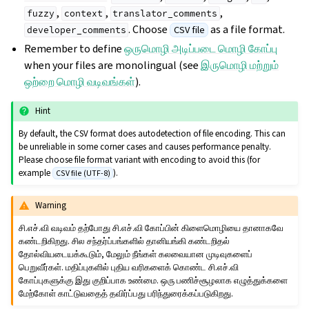
,
,
,
fuzzy
context
translator_comments
. Choose
as a file format.
CSV file
developer_comments
Remember to define
ஒருமொழி அடிப்படை மொழி கோப்பு
when your files are monolingual (see
இருமொழி மற்றும்
ஒற்றை மொழி வடிவங்கள்
).
Hint
By default, the CSV format does autodetection of file encoding. This can
be unreliable in some corner cases and causes performance penalty.
Please choose file format variant with encoding to avoid this (for
example
).
CSV file (UTF-8)
Warning
சி.எச்.வி வடிவம் தற்போது சி.எச்.வி கோப்பின் கிளைமொழியை தானாகவே
கண்டறிகிறது. சில சந்தர்ப்பங்களில் தானியங்கி கண்டறிதல்
தோல்வியடையக்கூடும், மேலும் நீங்கள் கலவையான முடிவுகளைப்
பெறுவீர்கள். மதிப்புகளில் புதிய வரிகளைக் கொண்ட சி.எச்.வி
கோப்புகளுக்கு இது குறிப்பாக உண்மை. ஒரு பணிச்சூழலாக எழுத்துக்களை
மேற்கோள் காட்டுவதைத் தவிர்ப்பது பரிந்துரைக்கப்படுகிறது.