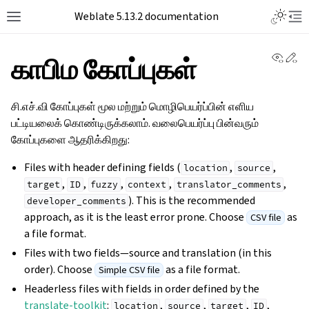
Toggle L
Weblate 5.13.2 documentation
Toggle site navigation sidebar
Tog
View 
Ed
காபிம கோப்புகள்
சி.எச்.வி கோப்புகள் மூல மற்றும் மொழிபெயர்ப்பின் எளிய
பட்டியலைக் கொண்டிருக்கலாம். வலைபெயர்ப்பு பின்வரும்
கோப்புகளை ஆதரிக்கிறது:
Files with header defining fields (
,
,
location
source
,
,
,
,
,
target
ID
fuzzy
context
translator_comments
). This is the recommended
developer_comments
approach, as it is the least error prone. Choose
as
CSV file
a file format.
Files with two fields—source and translation (in this
order). Choose
as a file format.
Simple CSV file
Headerless files with fields in order defined by the
translate-toolkit
:
,
,
,
,
location
source
target
ID