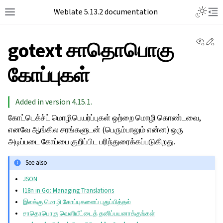
Toggle L
Weblate 5.13.2 documentation
Toggle site navigation sidebar
Tog
View 
Ed
gotext சாதொபொகு
கோப்புகள்
Added in version 4.15.1.
கோட்டெக்ச்ட் மொழிபெயர்ப்புகள் ஒற்றை மொழி கொண்டவை,
எனவே ஆங்கில சரங்களுடன் (பெரும்பாலும் என்ன) ஒரு
அடிப்படை கோப்பை குறிப்பிட பரிந்துரைக்கப்படுகிறது.
See also
JSON
I18n in Go: Managing Translations
இலக்கு மொழி கோப்புகளைப் புதுப்பித்தல்
சாதொபொகு வெளியீட்டைத் தனிப்பயனாக்குங்கள்