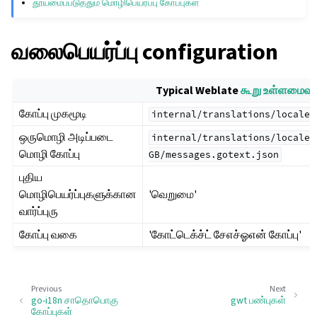
தூய்மைப்படுத்தும் மொழிபெயர்ப்பு கோப்புகள்
வலைபெயர்ப்பு configuration
Typical Weblate
கூறு உள்ளமைவு
கோப்பு முகமூடி
internal/translations/locales
ஒருமொழி அடிப்படை
internal/translations/locales
மொழி கோப்பு
GB/messages.gotext.json
புதிய
மொழிபெயர்ப்புகளுக்கான
'வெறுமை'
வார்ப்புரு
கோப்பு வகை
'கோட்டெக்ச்ட் சேஎச்ஓஎன் கோப்பு'
Previous
Next
go-i18n சாதொபொகு
gwt பண்புகள்
கோப்புகள்