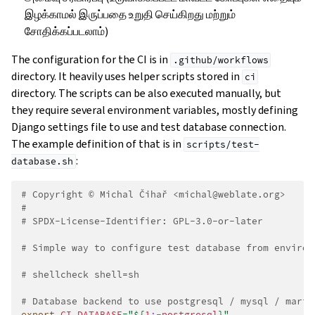
இழக்காமல் இருப்பதை உறுதி செய்கிறது மற்றும்
சோதிக்கப்படலாம்)
The configuration for the CI is in
.github/workflows
directory. It heavily uses helper scripts stored in
ci
directory. The scripts can be also executed manually, but
they require several environment variables, mostly defining
Django settings file to use and test database connection.
The example definition of that is in
scripts/test-
:
database.sh
# Copyright © Michal Čihař <michal@weblate.org>
#
# SPDX-License-Identifier: GPL-3.0-or-later
# Simple way to configure test database from environ
ggle navigation of உள்ளமைவு வழிமுறைகள்
# shellcheck shell=sh
# Database backend to use postgresql / mysql / maria
export
CI_DATABASE
=
"
${
1
:-
postgresql
}
"