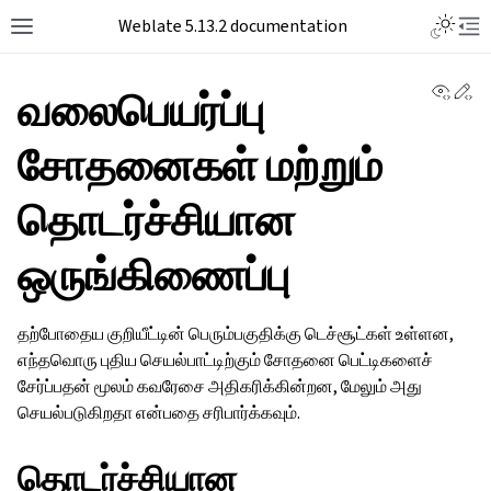
Toggle L
Weblate 5.13.2 documentation
Toggle site navigation sidebar
Tog
View 
Ed
வலைபெயர்ப்பு
சோதனைகள் மற்றும்
தொடர்ச்சியான
ஒருங்கிணைப்பு
தற்போதைய குறியீட்டின் பெரும்பகுதிக்கு டெச்சூட்கள் உள்ளன,
எந்தவொரு புதிய செயல்பாட்டிற்கும் சோதனை பெட்டிகளைச்
சேர்ப்பதன் மூலம் கவரேசை அதிகரிக்கின்றன, மேலும் அது
செயல்படுகிறதா என்பதை சரிபார்க்கவும்.
தொடர்ச்சியான