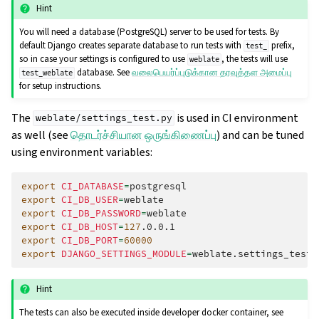
Hint
You will need a database (PostgreSQL) server to be used for tests. By
default Django creates separate database to run tests with
prefix,
test_
so in case your settings is configured to use
, the tests will use
weblate
database. See
வலைபெயர்ப்புடுக்கான தரவுத்தள அமைப்பு
test_weblate
for setup instructions.
The
is used in CI environment
weblate/settings_test.py
as well (see
தொடர்ச்சியான ஒருங்கிணைப்பு
) and can be tuned
using environment variables:
export
CI_DATABASE
=
export
CI_DB_USER
=
export
CI_DB_PASSWORD
=
export
CI_DB_HOST
=
127
export
CI_DB_PORT
=
60000
export
DJANGO_SETTINGS_MODULE
=
Hint
The tests can also be executed inside developer docker container, see