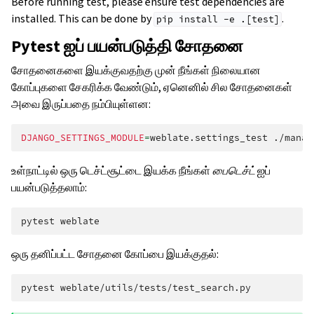
Before running test, please ensure test dependencies are
installed. This can be done by
.
pip
install
-e
.[test]
Pytest ஐப் பயன்படுத்தி சோதனை
சோதனைகளை இயக்குவதற்கு முன் நீங்கள் நிலையான
கோப்புகளை சேகரிக்க வேண்டும், ஏனெனில் சில சோதனைகள்
அவை இருப்பதை நம்பியுள்ளன:
DJANGO_SETTINGS_MODULE
=
weblate.settings_test
./manag
உள்நாட்டில் ஒரு டெச்ட்சூட்டை இயக்க நீங்கள்
பைடெச்ட்
ஐப்
பயன்படுத்தலாம்:
pytest
ஒரு தனிப்பட்ட சோதனை கோப்பை இயக்குதல்:
pytest