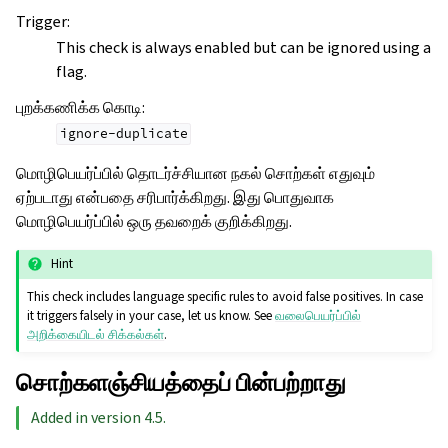
Trigger
:
This check is always enabled but can be ignored using a
flag.
புறக்கணிக்க கொடி
:
ignore-duplicate
மொழிபெயர்ப்பில் தொடர்ச்சியான நகல் சொற்கள் எதுவும்
ஏற்படாது என்பதை சரிபார்க்கிறது. இது பொதுவாக
மொழிபெயர்ப்பில் ஒரு தவறைக் குறிக்கிறது.
Hint
This check includes language specific rules to avoid false positives. In case
it triggers falsely in your case, let us know. See
வலைபெயர்ப்பில்
அறிக்கையிடல் சிக்கல்கள்
.
சொற்களஞ்சியத்தைப் பின்பற்றாது
Added in version 4.5.