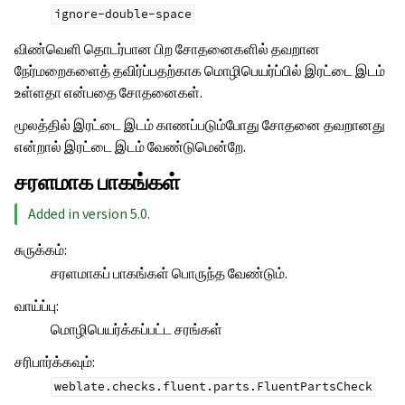
ignore-double-space
விண்வெளி தொடர்பான பிற சோதனைகளில் தவறான
நேர்மறைகளைத் தவிர்ப்பதற்காக மொழிபெயர்ப்பில் இரட்டை இடம்
உள்ளதா என்பதை சோதனைகள்.
மூலத்தில் இரட்டை இடம் காணப்படும்போது சோதனை தவறானது
என்றால் இரட்டை இடம் வேண்டுமென்றே.
சரளமாக பாகங்கள்
Added in version 5.0.
சுருக்கம்
:
சரளமாகப் பாகங்கள் பொருந்த வேண்டும்.
வாய்ப்பு
:
மொழிபெயர்க்கப்பட்ட சரங்கள்
சரிபார்க்கவும்
:
weblate.checks.fluent.parts.FluentPartsCheck