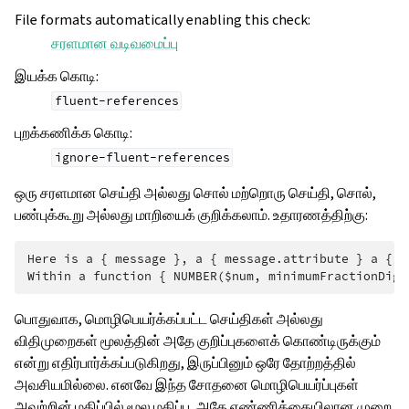
File formats automatically enabling this check
:
சரளமான வடிவமைப்பு
இயக்க கொடி
:
fluent-references
புறக்கணிக்க கொடி
:
ignore-fluent-references
ஒரு சரளமான செய்தி அல்லது சொல் மற்றொரு செய்தி, சொல்,
பண்புக்கூறு அல்லது மாறியைக் குறிக்கலாம். உதாரணத்திற்கு:
Here is a { message }, a { message.attribute } a { -
பொதுவாக, மொழிபெயர்க்கப்பட்ட செய்திகள் அல்லது
விதிமுறைகள் மூலத்தின் அதே குறிப்புகளைக் கொண்டிருக்கும்
என்று எதிர்பார்க்கப்படுகிறது, இருப்பினும் ஒரே தோற்றத்தில்
அவசியமில்லை. எனவே இந்த சோதனை மொழிபெயர்ப்புகள்
அவற்றின் மதிப்பில் மூல மதிப்பு, அதே எண்ணிக்கையிலான முறை