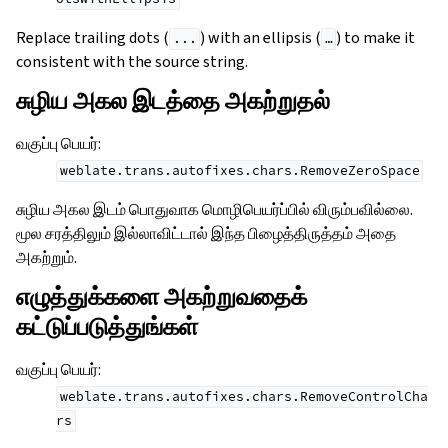
Replace trailing dots (
) with an ellipsis (
) to make it
...
…
consistent with the source string.
சுழிய அகல இடத்தை அகற்றுதல்
வகுப்பு பெயர்
:
weblate.trans.autofixes.chars.RemoveZeroSpace
சுழிய அகல இடம் பொதுவாக மொழிபெயர்ப்பில் விரும்பவில்லை.
மூல சரத்திலும் இல்லாவிட்டால் இந்த பிழைத்திருத்தம் அதை
அகற்றும்.
எழுத்துக்களை அகற்றுவதைக்
கட்டுப்படுத்துங்கள்
வகுப்பு பெயர்
:
weblate.trans.autofixes.chars.RemoveControlCha
rs