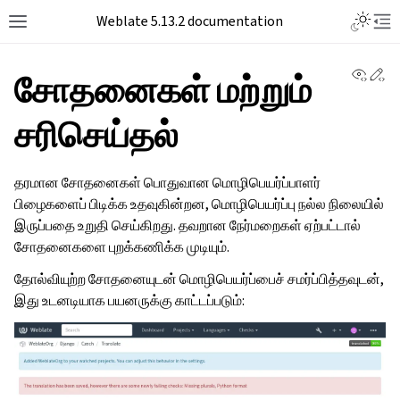
Toggle L
Weblate 5.13.2 documentation
Toggle site navigation sidebar
Tog
View 
Ed
சோதனைகள் மற்றும்
சரிசெய்தல்
தரமான சோதனைகள் பொதுவான மொழிபெயர்ப்பாளர்
பிழைகளைப் பிடிக்க உதவுகின்றன, மொழிபெயர்ப்பு நல்ல நிலையில்
இருப்பதை உறுதி செய்கிறது. தவறான நேர்மறைகள் ஏற்பட்டால்
சோதனைகளை புறக்கணிக்க முடியும்.
தோல்வியுற்ற சோதனையுடன் மொழிபெயர்ப்பைச் சமர்ப்பித்தவுடன்,
இது உடனடியாக பயனருக்கு காட்டப்படும்: