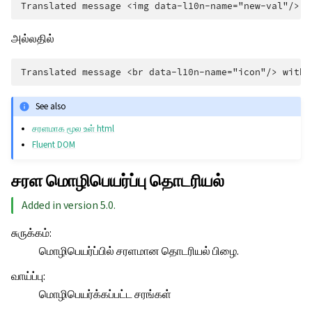
அல்லதில்
See also
சரளமாக மூல உள் html
Fluent DOM
சரள மொழிபெயர்ப்பு தொடரியல்
Added in version 5.0.
சுருக்கம்
:
மொழிபெயர்ப்பில் சரளமான தொடரியல் பிழை.
வாய்ப்பு
:
மொழிபெயர்க்கப்பட்ட சரங்கள்