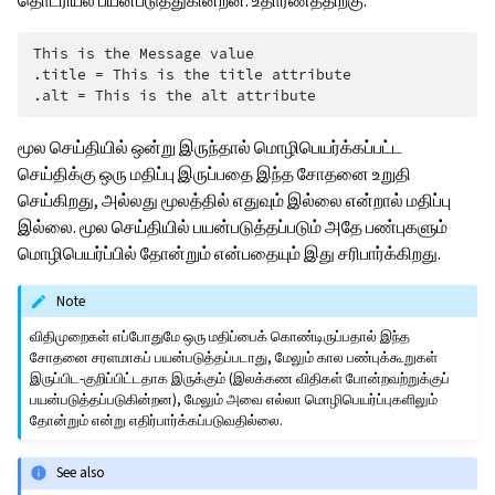
தொடரியல் பயன்படுத்துகின்றன. உதாரணத்திற்கு:
This is the Message value

.title = This is the title attribute

மூல செய்தியில் ஒன்று இருந்தால் மொழிபெயர்க்கப்பட்ட
செய்திக்கு ஒரு மதிப்பு இருப்பதை இந்த சோதனை உறுதி
செய்கிறது, அல்லது மூலத்தில் எதுவும் இல்லை என்றால் மதிப்பு
இல்லை. மூல செய்தியில் பயன்படுத்தப்படும் அதே பண்புகளும்
மொழிபெயர்ப்பில் தோன்றும் என்பதையும் இது சரிபார்க்கிறது.
Note
விதிமுறைகள் எப்போதுமே ஒரு மதிப்பைக் கொண்டிருப்பதால் இந்த
சோதனை சரளமாகப் பயன்படுத்தப்படாது, மேலும் கால பண்புக்கூறுகள்
இருப்பிட-குறிப்பிட்டதாக இருக்கும் (இலக்கண விதிகள் போன்றவற்றுக்குப்
பயன்படுத்தப்படுகின்றன), மேலும் அவை எல்லா மொழிபெயர்ப்புகளிலும்
தோன்றும் என்று எதிர்பார்க்கப்படுவதில்லை.
See also