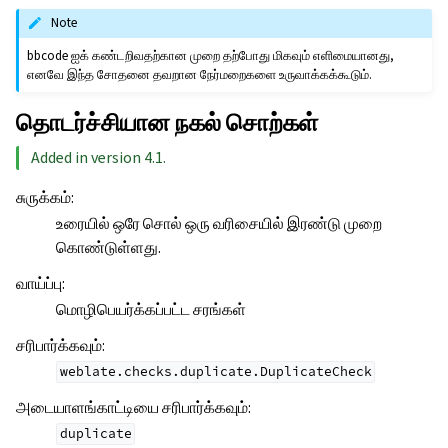
Note
bbcode ஐக் கண்டறிவதற்கான முறை தற்போது மிகவும் எளிமையானது,
எனவே இந்த சோதனை தவறான நேர்மறைகளை உருவாக்கக்கூடும்.
தொடர்ச்சியான நகல் சொற்கள்
Added in version 4.1.
சுருக்கம்
:
உரையில் ஒரே சொல் ஒரு வரிசையில் இரண்டு முறை
கொண்டுள்ளது.
வாய்ப்பு
:
மொழிபெயர்க்கப்பட்ட சரங்கள்
சரிபார்க்கவும்
:
weblate.checks.duplicate.DuplicateCheck
அடையாளங்காட்டியை சரிபார்க்கவும்
:
duplicate