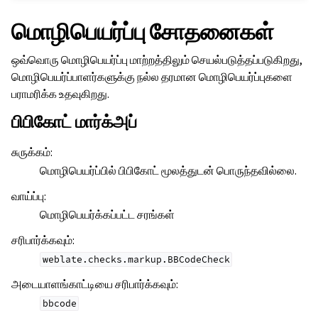
மொழிபெயர்ப்பு சோதனைகள்
ஒவ்வொரு மொழிபெயர்ப்பு மாற்றத்திலும் செயல்படுத்தப்படுகிறது,
மொழிபெயர்ப்பாளர்களுக்கு நல்ல தரமான மொழிபெயர்ப்புகளை
பராமரிக்க உதவுகிறது.
பிபிகோட் மார்க்அப்
சுருக்கம்
:
மொழிபெயர்ப்பில் பிபிகோட் மூலத்துடன் பொருந்தவில்லை.
வாய்ப்பு
:
மொழிபெயர்க்கப்பட்ட சரங்கள்
சரிபார்க்கவும்
:
weblate.checks.markup.BBCodeCheck
அடையாளங்காட்டியை சரிபார்க்கவும்
:
bbcode