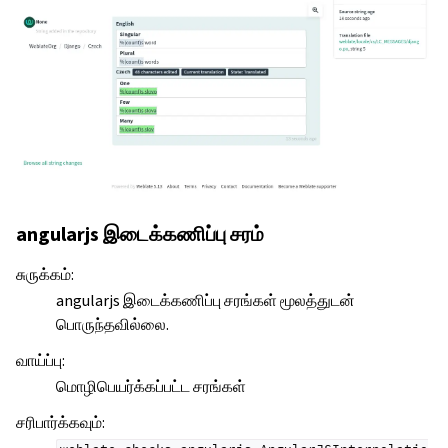
angularjs இடைக்கணிப்பு சரம்
சுருக்கம்
:
angularjs இடைக்கணிப்பு சரங்கள் மூலத்துடன்
பொருந்தவில்லை.
வாய்ப்பு
:
மொழிபெயர்க்கப்பட்ட சரங்கள்
சரிபார்க்கவும்
: