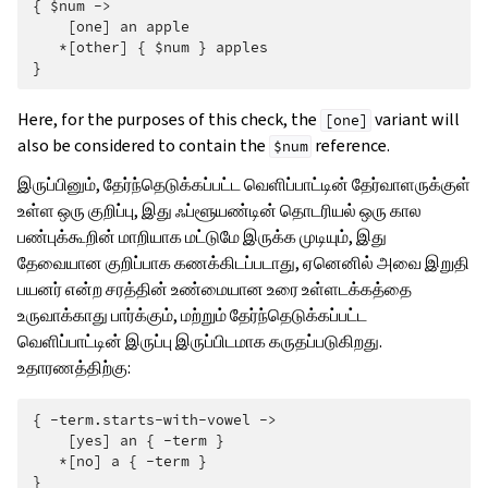
{ $num ->

    [one] an apple

   *[other] { $num } apples

Here, for the purposes of this check, the
variant will
[one]
also be considered to contain the
reference.
$num
இருப்பினும், தேர்ந்தெடுக்கப்பட்ட வெளிப்பாட்டின் தேர்வாளருக்குள்
உள்ள ஒரு குறிப்பு, இது ஃப்ளூயண்டின் தொடரியல் ஒரு கால
பண்புக்கூறின் மாறியாக மட்டுமே இருக்க முடியும், இது
தேவையான குறிப்பாக கணக்கிடப்படாது, ஏனெனில் அவை இறுதி
பயனர் என்ற சரத்தின் உண்மையான உரை உள்ளடக்கத்தை
உருவாக்காது பார்க்கும், மற்றும் தேர்ந்தெடுக்கப்பட்ட
வெளிப்பாட்டின் இருப்பு இருப்பிடமாக கருதப்படுகிறது.
உதாரணத்திற்கு:
{ -term.starts-with-vowel ->

    [yes] an { -term }

   *[no] a { -term }
