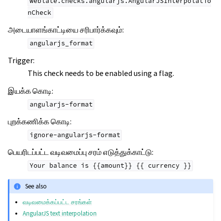
weblate.checks.angularjs.AngularJSInterpolatio
nCheck
அடையாளங்காட்டியை சரிபார்க்கவும்
:
angularjs_format
Trigger
:
This check needs to be enabled using a flag.
இயக்க கொடி
:
angularjs-format
புறக்கணிக்க கொடி
:
ignore-angularjs-format
பெயரிடப்பட்ட வடிவமைப்பு சரம் எடுத்துக்காட்டு
:
Your
balance
is
{{amount}}
{{
currency
}}
See also
வடிவமைக்கப்பட்ட சரங்கள்
AngularJS text interpolation