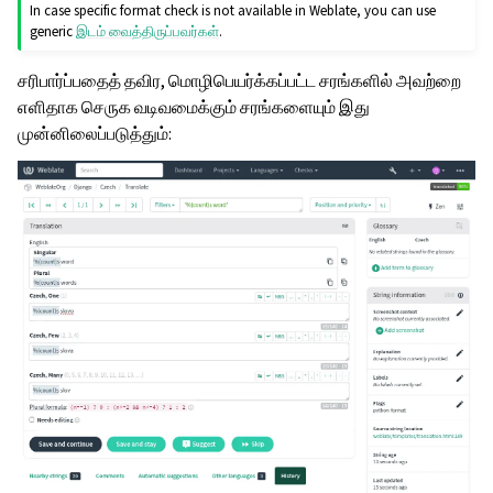
In case specific format check is not available in Weblate, you can use
generic
இடம் வைத்திருப்பவர்கள்
.
சரிபார்ப்பதைத் தவிர, மொழிபெயர்க்கப்பட்ட சரங்களில் அவற்றை
எளிதாக செருக வடிவமைக்கும் சரங்களையும் இது
முன்னிலைப்படுத்தும்: