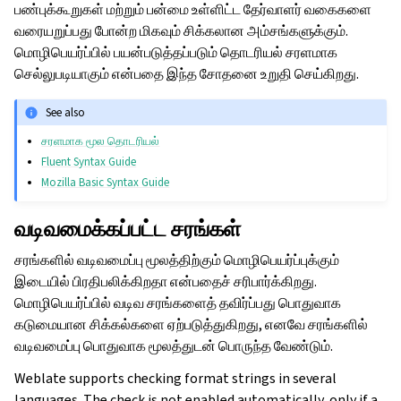
பண்புக்கூறுகள் மற்றும் பன்மை உள்ளிட்ட தேர்வாளர் வகைகளை
வரையறுப்பது போன்ற மிகவும் சிக்கலான அம்சங்களுக்கும்.
மொழிபெயர்ப்பில் பயன்படுத்தப்படும் தொடரியல் சரளமாக
செல்லுபடியாகும் என்பதை இந்த சோதனை உறுதி செய்கிறது.
See also
சரளமாக மூல தொடரியல்
Fluent Syntax Guide
Mozilla Basic Syntax Guide
வடிவமைக்கப்பட்ட சரங்கள்
சரங்களில் வடிவமைப்பு மூலத்திற்கும் மொழிபெயர்ப்புக்கும்
இடையில் பிரதிபலிக்கிறதா என்பதைச் சரிபார்க்கிறது.
மொழிபெயர்ப்பில் வடிவ சரங்களைத் தவிர்ப்பது பொதுவாக
கடுமையான சிக்கல்களை ஏற்படுத்துகிறது, எனவே சரங்களில்
வடிவமைப்பு பொதுவாக மூலத்துடன் பொருந்த வேண்டும்.
Weblate supports checking format strings in several
languages. The check is not enabled automatically, only if a