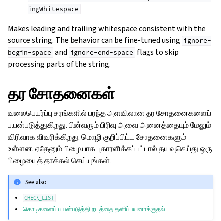
ingWhitespace
Makes leading and trailing whitespace consistent with the
source string. The behavior can be fine-tuned using
ignore-
and
flags to skip
begin-space
ignore-end-space
processing parts of the string.
தர சோதனைகள்
வலைபெயர்ப்பு சரங்களில் பரந்த அளவிலான தர சோதனைகளைப்
பயன்படுத்துகிறது. பின்வரும் பிரிவு அவை அனைத்தையும் மேலும்
விரிவாக விவரிக்கிறது. மொழி குறிப்பிட்ட சோதனைகளும்
உள்ளன. ஏதேனும் பிழையாக புகாரளிக்கப்பட்டால் தயவுசெய்து ஒரு
பிழையைத் தாக்கல் செய்யுங்கள்.
See also
CHECK_LIST
கொடிகளைப் பயன்படுத்தி நடத்தை தனிப்பயனாக்குதல்