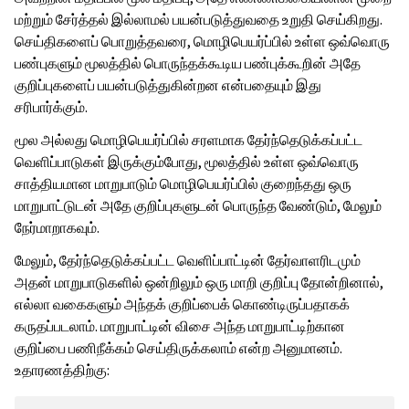
மற்றும் சேர்த்தல் இல்லாமல் பயன்படுத்துவதை உறுதி செய்கிறது.
செய்திகளைப் பொறுத்தவரை, மொழிபெயர்ப்பில் உள்ள ஒவ்வொரு
பண்புகளும் மூலத்தில் பொருந்தக்கூடிய பண்புக்கூறின் அதே
குறிப்புகளைப் பயன்படுத்துகின்றன என்பதையும் இது
சரிபார்க்கும்.
மூல அல்லது மொழிபெயர்ப்பில் சரளமாக தேர்ந்தெடுக்கப்பட்ட
வெளிப்பாடுகள் இருக்கும்போது, மூலத்தில் உள்ள ஒவ்வொரு
சாத்தியமான மாறுபாடும் மொழிபெயர்ப்பில் குறைந்தது ஒரு
மாறுபாட்டுடன் அதே குறிப்புகளுடன் பொருந்த வேண்டும், மேலும்
நேர்மாறாகவும்.
மேலும், தேர்ந்தெடுக்கப்பட்ட வெளிப்பாட்டின் தேர்வாளரிடமும்
அதன் மாறுபாடுகளில் ஒன்றிலும் ஒரு மாறி குறிப்பு தோன்றினால்,
எல்லா வகைகளும் அந்தக் குறிப்பைக் கொண்டிருப்பதாகக்
கருதப்படலாம். மாறுபாட்டின் விசை அந்த மாறுபாட்டிற்கான
குறிப்பை பணிநீக்கம் செய்திருக்கலாம் என்ற அனுமானம்.
உதாரணத்திற்கு: