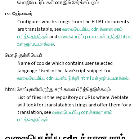
மொழிபெயர்ப்புகள் cdn இல் சேர்க்கப்படும்.
css தேர்வாளர்
Configures which strings from the HTML documents
are translatable, see
வலைபெயர்ப்பு cdn க்கான சரம்
பிரித்தெடுத்தல்
and
வலைபெயர்ப்பு cdn பயன்படுத்தி html
உள்ளூர்மயமாக்கல்
.
மொழி குக்கீ பெயர்
Name of cookie which contains user selected
language. Used in the JavaScript snippet for
வலைபெயர்ப்பு cdn பயன்படுத்தி html உள்ளூர்மயமாக்கல்
.
html கோப்புகளிலிருந்து சரங்களை பிரித்தெடுக்கவும்
List of files in the repository or URLs where Weblate
will look for translatable strings and offer them for a
translation, see
வலைபெயர்ப்பு cdn க்கான சரம்
பிரித்தெடுத்தல்
.
வலைபெயர்ப்பு cdn க்கான சரம்