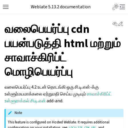
Toggle L
Weblate 5.13.2 documentation
Toggle site navigation sidebar
Tog
View 
Ed
வலைபெயர்ப்பு cdn
பயன்படுத்தி html மற்றும்
சாவாச்கிரிப்ட்
மொழிபெயர்ப்பு
வலைபெயர்ப்பு 4.2 உடன் தொடங்கி ஒரு சி.டி.என்-க்கு
உள்ளூர்மயமாக்கலை ஏற்றுமதி செய்ய முடியும்
சாவாச்கிரிப்ட்
உள்ளூராக்கல் சி.டி.என்
add-and.
Note
This feature is configured on Hosted Weblate. It requires additional
configuration on your installation, see
and
LOCALIZE_CDN_URL