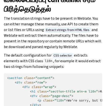
பிரித்தெடுத்தல்
The translation strings have to be present in Weblate. You
can either manage these manually, use API to create them
or list files or URLs using
and
Extract strings from HTML files
Weblate will extract them automatically. The files have to
present in the repository or contain remote URLs which will
be download and parsed regularly by Weblate.
The default configuration for
extracts
CSS selector
elements with CSS class
, for example it would extract
l10n
two strings from following snippets:
<
section
class
=
"content"
>
<
div
class
=
"row"
>
<
div
class
=
"wrap"
>
<
h1
class
=
"section-title min-m l10n"
>
Mai
<
div
class
=
"page-desc"
>
<
p
class
=
"l10n"
>
We're sorry, but thi
</
div
>