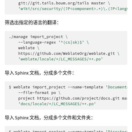
git://git.tails.boum.org/tails
master
\
'wiki/src/security/(?P<component>.*)\.(?P<langua
筛选出指定的语言的翻译：
./manage
import_project
\
--language-regex
'^(cs|sk)$'
\
weblate
\
https://github.com/WeblateOrg/weblate.git
\
'weblate/locale/*/LC_MESSAGES/**.po'
导入 Sphinx 文档，分成多个文件：
$ 
weblate
import_project
--name-template
'Documentat
--file-format
po
\
project
https://github.com/project/docs.git
mast
'docs/locale/*/LC_MESSAGES/**.po'
导入 Sphinx 文档，分成多个文件和文件夹：
$ 
weblate
import_project
--name-template
'Directory 