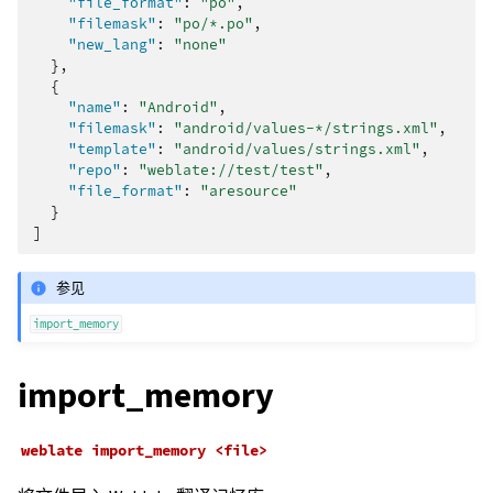
"file_format"
:
"po"
,
"filemask"
:
"po/*.po"
,
"new_lang"
:
"none"
},
{
"name"
:
"Android"
,
"filemask"
:
"android/values-*/strings.xml"
,
"template"
:
"android/values/strings.xml"
,
"repo"
:
"weblate://test/test"
,
"file_format"
:
"aresource"
}
]
参见
import_memory
import_memory
weblate
import_memory
<file>