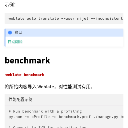
示例：
weblate
auto_translate
--user
nijel
--inconsistent
-
参见
自动翻译
benchmark
weblate
benchmark
将所给内容导入 Weblate，对性能测试有用。
性能配置示例
# Run benchmark with a profiling
python
-m
cProfile
-o
benchmark.prof
./manage.py
ben
# Convert to SVG for visualization