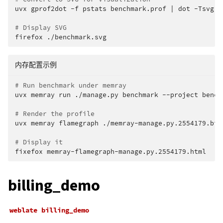
uvx
gprof2dot
-f
pstats
benchmark.prof
|
dot
-Tsvg
-
# Display SVG
firefox
内存配置示例
# Run benchmark under memray
uvx
memray
run
./manage.py
benchmark
--project
bench
# Render the profile
uvx
memray
flamegraph
./memray-manage.py.2554179.bin

# Display it
fixefox
billing_demo
weblate
billing_demo