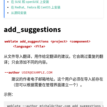
在 SUSE 和 openSUSE 上安装
在 Redhat、Fedora 和 CentOS 上安装
从源码安装
add_suggestions
weblate
add_suggestions
<project>
<component>
<language>
<file>
从文件导入翻译，用作给定翻译的建议。它会跳过重复的翻
译；只会添加不同的内容。
--author
USER@EXAMPLE.COM
建议的作者电子邮箱地址。这个用户必须在导入前存在
（您可以根据需要在管理界面建立一个）。
示例：
weblate
--author
michal@cihar.com
add_suggestions
we