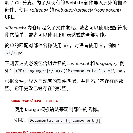
明了 Git 分支。为了从现有的 Weblate 部件导入另外的翻译
部件，使用
<gitrepo>
的
weblate://<project>/<component>
URL。
<filemask>
为仓库定义了文件发现。或者可以使用通配符来
使它简单，或者可以使用正则表达式的全部功能。
简单的匹配对部件名称使用
，对语言使用
，例如：
**
*
**/*.po
正则表达式必须包含组命名的
component
和
language
。例
如：
。
(?P<language>[^/]*)/(?P<component>[^-/]*)\.po
根据文件，导入与现有的部件匹配，并且添加不存在的那
些。它不更改已经存在的那些。
--name-template
TEMPLATE
使用 Django 模板语法来定制部件的名称。
例如：
Documentation:
{{
component
}}
--base-file-template
TEMPLATE