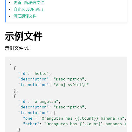
更新目标语言文件
自定义 JSON 输出
清理翻译文件
示例文件
示例文件 v1：
[
{
"id"
:
"hello"
,
"description"
:
"Description"
,
"translation"
:
"Ahoj světe!\n"
},
{
"id"
:
"orangutan"
,
"description"
:
"Description"
,
"translation"
:
{
"one"
:
"Orangutan has {{.Count}} banana.\n"
,
"other"
:
"Orangutan has {{.Count}} bananas.\n"
}