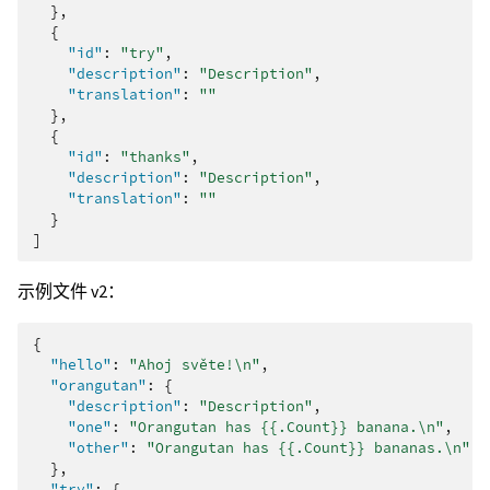
},
{
"id"
:
"try"
,
"description"
:
"Description"
,
"translation"
:
""
},
{
"id"
:
"thanks"
,
"description"
:
"Description"
,
"translation"
:
""
}
]
示例文件 v2：
{
"hello"
:
"Ahoj světe!\n"
,
"orangutan"
:
{
"description"
:
"Description"
,
"one"
:
"Orangutan has {{.Count}} banana.\n"
,
"other"
:
"Orangutan has {{.Count}} bananas.\n"
},
"try"
:
{