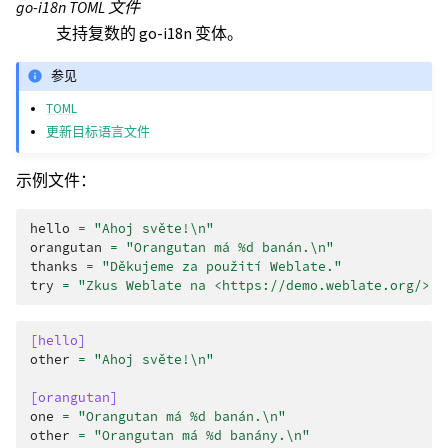
go-i18n TOML 文件
支持复数的 go-i18n 变体。
参见
TOML
更新目标语言文件
示例文件：
hello
=
"Ahoj světe!
\n
"
orangutan
=
"Orangutan má %d banán.
\n
"
thanks
=
"Děkujeme za použití Weblate."
try
=
"Zkus Weblate na <https://demo.weblate.org/>!
\
[hello]
other
=
"Ahoj světe!
\n
"
[orangutan]
one
=
"Orangutan má %d banán.
\n
"
other
=
"Orangutan má %d banány.
\n
"