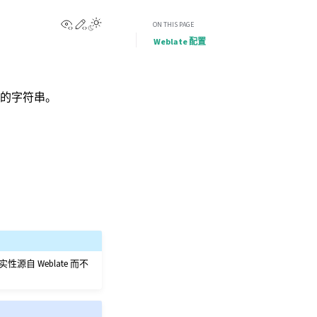
View this page
Edit this page
ON THIS PAGE
Weblate 配置
的字符串。
自 Weblate 而不