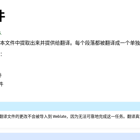
件
.
本文件中提取出来并提供给翻译。每个段落都被翻译成一个单独
：
件
文件
文件的更改不会被导入到 Weblate，因为无法可靠地完成这一任务。翻译真实性源