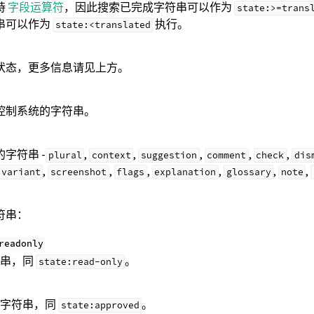
持
字段运算符
，因此搜索已完成字符串可以作为
state:>=trans
串可以作为
执行。
state:<translated
状态，更多信息请见上方。
控制系统的字符串。
字符串 -
,
,
,
,
,
plural
context
suggestion
comment
check
dis
,
,
,
,
,
,
variant
screenshot
flags
explanation
glossary
note
符串：
readonly
符串，同
。
state:read-only
的字符串，同
。
state:approved