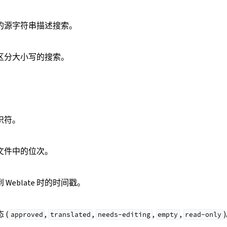
的源字符串描述搜索。
区分大小写的搜索。
。
识符。
文件中的位次。
Weblate 时的时间戳。
 (
,
,
,
,
approved
translated
needs-editing
empty
read-only