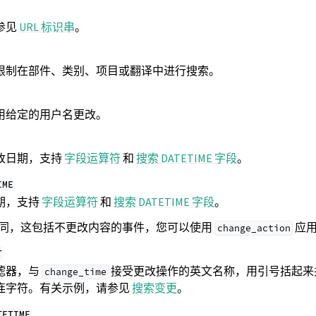
参见
URL 标识串
。
限制在部件、类别、项目或翻译中进行搜索。
用给定的用户名更改。
改日期，支持
字段运算符
和
搜索 DATETIME 字段
。
IME
期，支持
字段运算符
和
搜索 DATETIME 字段
。
同，这包括不更改内容的事件，您可以使用
应用
change_action
T
滤器，与
接受更改操作的英文名称，用引号括起来
change_time
连字符。有关示例，请参见
搜索变更
。
TETIME