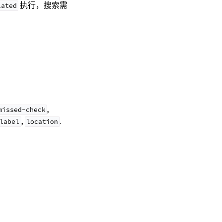
执行，搜索需
lated
,
missed-check
,
.
label
location