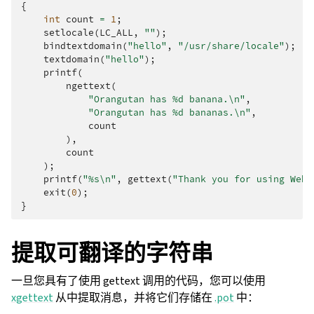
{
int
count
=
1
;
setlocale
(
LC_ALL
,
""
);
bindtextdomain
(
"hello"
,
"/usr/share/locale"
);
textdomain
(
"hello"
);
printf
(
ngettext
(
"Orangutan has %d banana.
\n
"
,
"Orangutan has %d bananas.
\n
"
,
count
),
count
);
printf
(
"%s
\n
"
,
gettext
(
"Thank you for using Webl
exit
(
0
);
}
提取可翻译的字符串
一旦您具有了使用 gettext 调用的代码，您可以使用
xgettext
从中提取消息，并将它们存储在
.pot
中：