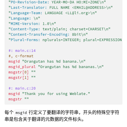
"
PO-Revision-Date:
 YEAR-MO-DA HO:MI+ZONE\n"
"
Last-Translator:
 FULL NAME <EMAIL@ADDRESS>\n"
"
Language-Team:
 LANGUAGE <LL@li.org>\n"
"
Language:
 \n"
"
MIME-Version:
 1.0\n"
"
Content-Type:
 text/plain; charset=CHARSET\n"
"
Content-Transfer-Encoding:
 8bit\n"
"
Plural-Forms:
 nplurals=INTEGER; plural=EXPRESSION;\
#: main.c:14
#, c-format
msgid
"Orangutan has %d banana.\n"
msgid_plural
"Orangutan has %d bananas.\n"
msgstr[
0
]
""
msgstr[
1
]
""
#: main.c:20
msgid
"Thank you for using Weblate."
msgstr
""
每个
行定义了要翻译的字符串，开头的特殊空字符
msgid
串是包含关于翻译的元数据的文件标头。