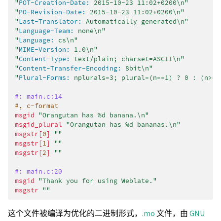
"
POT-Creation-Date:
 2015-10-23 11:02+0200\n"
"
PO-Revision-Date:
 2015-10-23 11:02+0200\n"
"
Last-Translator:
 Automatically generated\n"
"
Language-Team:
 none\n"
"
Language:
 cs\n"
"
MIME-Version:
 1.0\n"
"
Content-Type:
 text/plain; charset=ASCII\n"
"
Content-Transfer-Encoding:
 8bit\n"
"
Plural-Forms:
 nplurals=3; plural=(n==1) ? 0 : (n>=2
#: main.c:14
#, c-format
msgid
"Orangutan has %d banana.\n"
msgid_plural
"Orangutan has %d bananas.\n"
msgstr[
0
]
""
msgstr[
1
]
""
msgstr[
2
]
""
#: main.c:20
msgid
"Thank you for using Weblate."
msgstr
""
这个文件被编译为优化的二进制形式，
.mo
文件，由
GNU