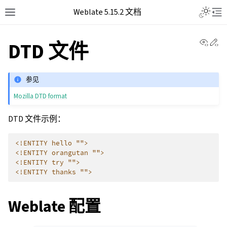
Weblate 5.15.2 文档
View 
Ed
DTD 文件
参见
Mozilla DTD format
DTD 文件示例：
<!ENTITY hello "">
<!ENTITY orangutan "">
<!ENTITY try "">
<!ENTITY thanks "">
Weblate 配置