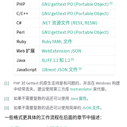
PHP
[
1
]
GNU gettext PO (Portable Object)
C/C++
GNU gettext PO (Portable Object)
C#
.NET 资源文件 (RESX, RESW)
Perl
GNU gettext PO (Portable Object)
Ruby
Ruby YAML 文件
Web 扩展
WebExtension JSON
Java
[
2
]
XLIFF 1.1 和 1.2
JavaScript
[
3
]
i18next JSON 文件
[
1
]
PHP 对 Gettext 的原生支持是有问题的，并且在 Windows 构建
中经常丢失，建议使用第三方库
motranslator
来代替。
[
2
]
如果不需要复数的话还可以使用
Java 属性
。
[
3
]
如果不需要复数的话还可以使用简单的
JSON 文件
。
一些格式更具体的工作流程在后面的章节中描述：