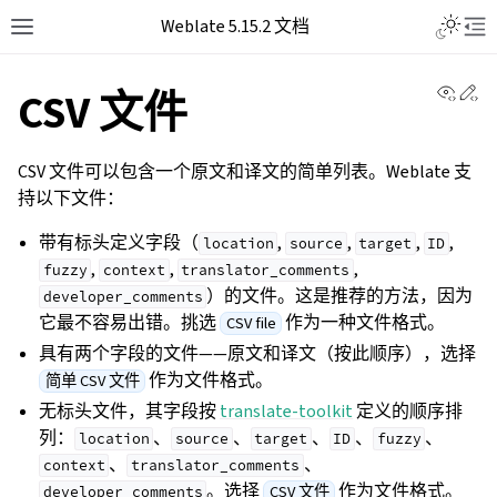
Weblate 5.15.2 文档
View 
Ed
CSV 文件
CSV 文件可以包含一个原文和译文的简单列表。Weblate 支
持以下文件：
带有标头定义字段（
,
,
,
,
location
source
target
ID
,
,
,
fuzzy
context
translator_comments
）的文件。这是推荐的方法，因为
developer_comments
它最不容易出错。挑选
作为一种文件格式。
CSV file
具有两个字段的文件——原文和译文（按此顺序），选择
作为文件格式。
简单 CSV 文件
无标头文件，其字段按
translate-toolkit
定义的顺序排
列：
、
、
、
、
、
location
source
target
ID
fuzzy
、
、
context
translator_comments
。选择
作为文件格式。
CSV 文件
developer_comments