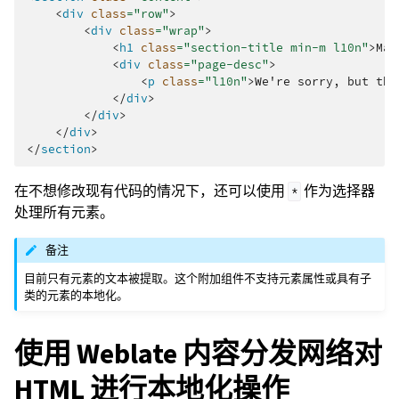
<
div
class
=
"row"
>
<
div
class
=
"wrap"
>
<
h1
class
=
"section-title min-m l10n"
>
Mai
<
div
class
=
"page-desc"
>
<
p
class
=
"l10n"
>
We're sorry, but thi
</
div
>
</
div
>
</
div
>
</
section
>
在不想修改现有代码的情况下，还可以使用
作为选择器
*
处理所有元素。
备注
目前只有元素的文本被提取。这个附加组件不支持元素属性或具有子
类的元素的本地化。
使用 Weblate 内容分发网络对
HTML 进行本地化操作