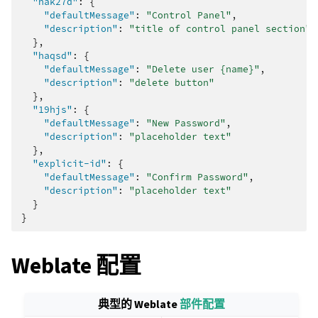
"hak27d"
:
{
"defaultMessage"
:
"Control Panel"
,
"description"
:
"title of control panel section"
},
"haqsd"
:
{
"defaultMessage"
:
"Delete user {name}"
,
"description"
:
"delete button"
},
"19hjs"
:
{
"defaultMessage"
:
"New Password"
,
"description"
:
"placeholder text"
},
"explicit-id"
:
{
"defaultMessage"
:
"Confirm Password"
,
"description"
:
"placeholder text"
}
}
Weblate 配置
典型的 Weblate
部件配置