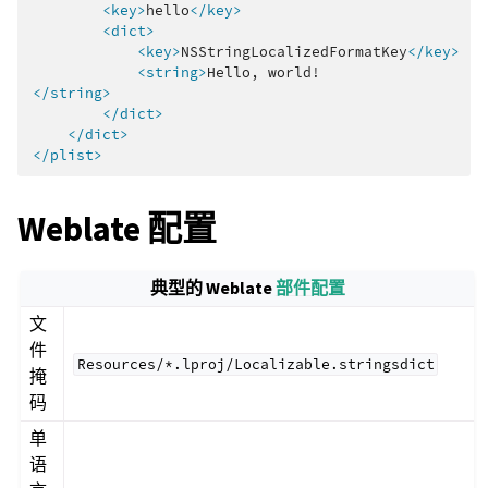
<key>
hello
</key>
<dict>
<key>
NSStringLocalizedFormatKey
</key>
<string>
Hello,
</string>
</dict>
</dict>
</plist>
Weblate 配置
典型的 Weblate
部件配置
文
件
Resources/*.lproj/Localizable.stringsdict
掩
码
单
语