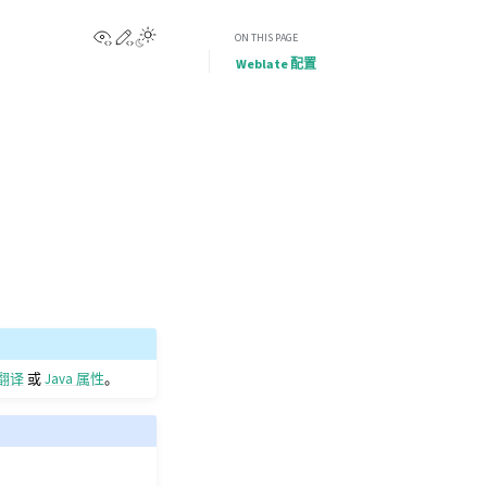
View this page
Edit this page
ON THIS PAGE
Weblate 配置
 翻译
或
Java 属性
。