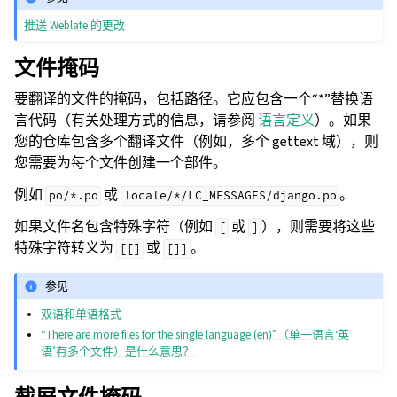
推送 Weblate 的更改
文件掩码
要翻译的文件的掩码，包括路径。它应包含一个“*”替换语
言代码（有关处理方式的信息，请参阅
语言定义
）。如果
您的仓库包含多个翻译文件（例如，多个 gettext 域），则
您需要为每个文件创建一个部件。
例如
或
。
po/*.po
locale/*/LC_MESSAGES/django.po
如果文件名包含特殊字符（例如
或
），则需要将这些
[
]
特殊字符转义为
或
。
[[]
[]]
参见
双语和单语格式
“There are more files for the single language (en)”（单一语言‘英
语’有多个文件）是什么意思？