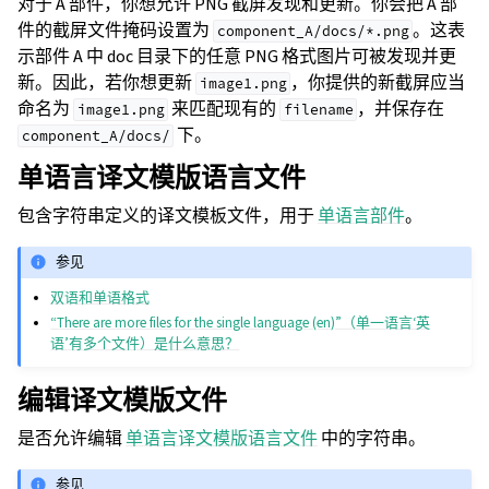
对于 A 部件，你想允许 PNG 截屏发现和更新。你会把 A 部
件的截屏文件掩码设置为
。这表
component_A/docs/*.png
示部件 A 中 doc 目录下的任意 PNG 格式图片可被发现并更
新。因此，若你想更新
，你提供的新截屏应当
image1.png
命名为
来匹配现有的
，并保存在
image1.png
filename
下。
component_A/docs/
单语言译文模版语言文件
包含字符串定义的译文模板文件，用于
单语言部件
。
参见
双语和单语格式
“There are more files for the single language (en)”（单一语言‘英
语’有多个文件）是什么意思？
编辑译文模版文件
是否允许编辑
单语言译文模版语言文件
中的字符串。
参见