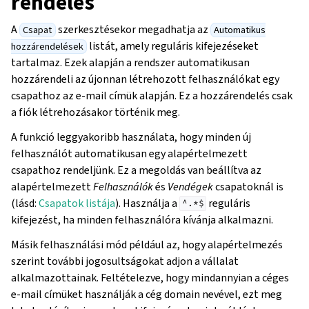
rendelés
A
szerkesztésekor megadhatja az
Csapat
Automatikus
listát, amely reguláris kifejezéseket
hozzárendelések
tartalmaz. Ezek alapján a rendszer automatikusan
hozzárendeli az újonnan létrehozott felhasználókat egy
csapathoz az e-mail címük alapján. Ez a hozzárendelés csak
a fiók létrehozásakor történik meg.
A funkció leggyakoribb használata, hogy minden új
felhasználót automatikusan egy alapértelmezett
csapathoz rendeljünk. Ez a megoldás van beállítva az
alapértelmezett
Felhasználók
és
Vendégek
csapatoknál is
(lásd:
Csapatok listája
). Használja a
reguláris
^.*$
kifejezést, ha minden felhasználóra kívánja alkalmazni.
Másik felhasználási mód például az, hogy alapértelmezés
szerint további jogosultságokat adjon a vállalat
alkalmazottainak. Feltételezve, hogy mindannyian a céges
e-mail címüket használják a cég domain nevével, ezt meg