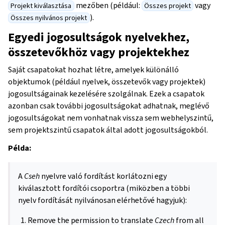
mezőben (például:
vagy
Projekt kiválasztása
Összes projekt
).
Összes nyilvános projekt
Egyedi jogosultságok nyelvekhez,
összetevőkhöz vagy projektekhez
Saját csapatokat hozhat létre, amelyek különálló
objektumok (például nyelvek, összetevők vagy projektek)
jogosultságainak kezelésére szolgálnak. Ezek a csapatok
azonban csak további jogosultságokat adhatnak, meglévő
jogosultságokat nem vonhatnak vissza sem webhelyszintű,
sem projektszintű csapatok által adott jogosultságokból.
Példa:
A
Cseh
nyelvre való fordítást korlátozni egy
kiválasztott fordítói csoportra (miközben a többi
nyelv fordítását nyilvánosan elérhetővé hagyjuk):
Remove the permission to translate
Czech
from all