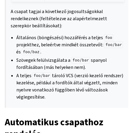
A csapat tagjai a következő jogosultságokkal
rendelkeznek (feltételezve az alapértelmezett
szerepkör beállításokat):
Általános (böngészési) hozzáférés a teljes
foo
projekthez, beleértve mindkét összetevőt:
foo/bar
és
.
foo/baz
Szövegek felülvizsgálata a
spanyol
foo/bar
fordításában (más helyeken nem).
A teljes
tároló VCS (verzió kezelő rendszer)
foo/bar
kezelése, például a fordítók által végzett, minden
nyelvre vonatkozó függőben lévő változások
véglegesítése.
Automatikus csapathoz