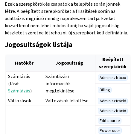
Ezek a szerepkörök és csapatok a telepítés során jönnek
létre. A beépített szerepköröket a frissítések során az
adatbázis migráció mindig naprakészen tartja. Ezeket
közvetlenül nem lehet módosítani; ha saját jogosultság-
készletet szeretne létrehozni, új szerepkört kell definiálnia.
Jogosultságok listája
Beépített
Hatókör
Jogosultság
szerepkörök
Számlázás
Számlázási
Adminisztráció
(lásd:
információk
Billing
Számlázás
)
megtekintése
Változások
Változások letöltése
Adminisztráció
Adminisztráció
Edit source
Power user