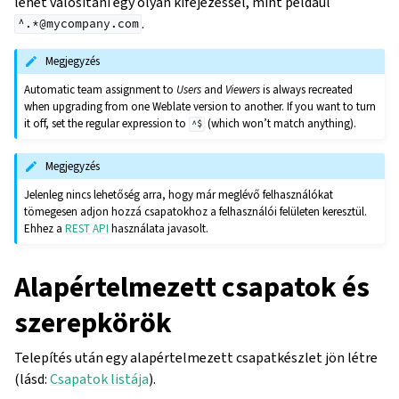
lehet valósítani egy olyan kifejezéssel, mint például
.
^.*@mycompany.com
Megjegyzés
Automatic team assignment to
Users
and
Viewers
is always recreated
when upgrading from one Weblate version to another. If you want to turn
it off, set the regular expression to
(which won’t match anything).
^$
Megjegyzés
Jelenleg nincs lehetőség arra, hogy már meglévő felhasználókat
tömegesen adjon hozzá csapatokhoz a felhasználói felületen keresztül.
Ehhez a
REST API
használata javasolt.
Alapértelmezett csapatok és
szerepkörök
Telepítés után egy alapértelmezett csapatkészlet jön létre
(lásd:
Csapatok listája
).