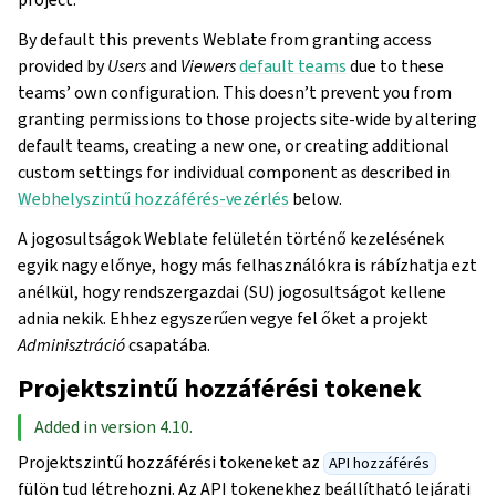
By default this prevents Weblate from granting access
provided by
Users
and
Viewers
default teams
due to these
teams’ own configuration. This doesn’t prevent you from
granting permissions to those projects site-wide by altering
default teams, creating a new one, or creating additional
custom settings for individual component as described in
Webhelyszintű hozzáférés-vezérlés
below.
A jogosultságok Weblate felületén történő kezelésének
egyik nagy előnye, hogy más felhasználókra is rábízhatja ezt
anélkül, hogy rendszergazdai (SU) jogosultságot kellene
adnia nekik. Ehhez egyszerűen vegye fel őket a projekt
Adminisztráció
csapatába.
Projektszintű hozzáférési tokenek
Added in version 4.10.
Projektszintű hozzáférési tokeneket az
API hozzáférés
fülön tud létrehozni. Az API tokenekhez beállítható lejárati