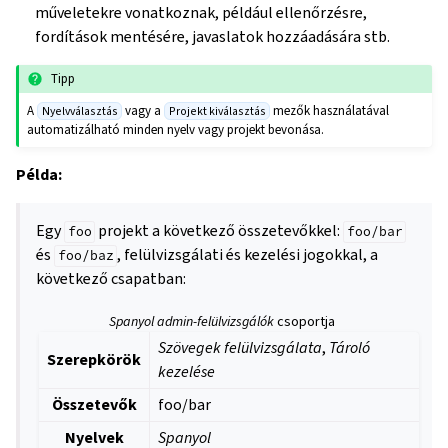
műveletekre vonatkoznak, például ellenőrzésre,
fordítások mentésére, javaslatok hozzáadására stb.
Tipp
A
vagy a
mezők használatával
Nyelvválasztás
Projekt kiválasztás
automatizálható minden nyelv vagy projekt bevonása.
Példa:
Egy
projekt a következő összetevőkkel:
foo
foo/bar
és
, felülvizsgálati és kezelési jogokkal, a
foo/baz
következő csapatban:
Spanyol admin-felülvizsgálók
csoportja
Szövegek felülvizsgálata
,
Tároló
Szerepkörök
kezelése
Összetevők
foo/bar
Nyelvek
Spanyol