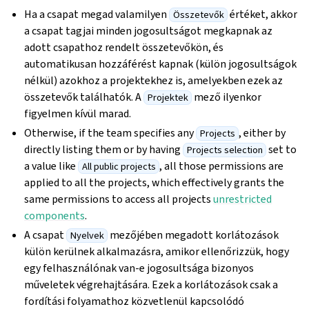
Ha a csapat megad valamilyen
értéket, akkor
Összetevők
a csapat tagjai minden jogosultságot megkapnak az
adott csapathoz rendelt összetevőkön, és
automatikusan hozzáférést kapnak (külön jogosultságok
nélkül) azokhoz a projektekhez is, amelyekben ezek az
összetevők találhatók. A
mező ilyenkor
Projektek
figyelmen kívül marad.
Otherwise, if the team specifies any
, either by
Projects
directly listing them or by having
set to
Projects selection
a value like
, all those permissions are
All public projects
applied to all the projects, which effectively grants the
same permissions to access all projects
unrestricted
components
.
A csapat
mezőjében megadott korlátozások
Nyelvek
külön kerülnek alkalmazásra, amikor ellenőrizzük, hogy
egy felhasználónak van-e jogosultsága bizonyos
műveletek végrehajtására. Ezek a korlátozások csak a
fordítási folyamathoz közvetlenül kapcsolódó