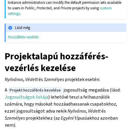
Instance administrators can modify the default permission sets available
to users in
Public
,
Protected
, and
Private
projects by using
custom
settings
.
Lásd még
Hozzáférés-vezérlés
Projektalapú hozzáférés-
vezérlés kezelése
Nyilvános
,
Védett
és
Személyes
projektek esetén:
A
jogosultság megadása (lásd:
Projekt hozzáférés kezelése
Jogosultságok listája
) lehetővé teszi a felhasználók
számára, hogy másokat hozzáadhassanak csapatokhoz,
ezzel jogosultságot adva nekik
Nyilvános
,
Védett
és
Személyes
projektekhez (az
Egyéni
típusúakhoz azonban
nem).