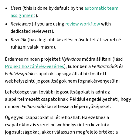
Users
(this is done by default by the
automatic team
assignment
).
Reviewers
(if you are using
review workflow
with
dedicated reviewers).
Kezelők
(ha a legtöbb kezelési műveletet át szeretné
ruházni valaki másra).
Érdemes minden projektet
Nyilvános
módra állítani (lásd:
Projekt hozzáférés-vezérlés
), különben a
Felhasználók
és
Felülvizsgálók
csapatok tagsága által biztosított
webhelyszintű jogosultságok nem fognak érvényesülni.
Lehetősége van további jogosultságokat is adni az
alapértelmezett csapatoknak. Például engedélyezheti, hogy
minden
Felhasználó
kezelhesse a képernyőképeket.
Új, egyedi csapatokat is létrehozhat. Ha ezekhez a
csapatokhoz is szeretné webhelyszinten kezelni a
jogosultságokat, akkor válasszon megfelelő értéket a