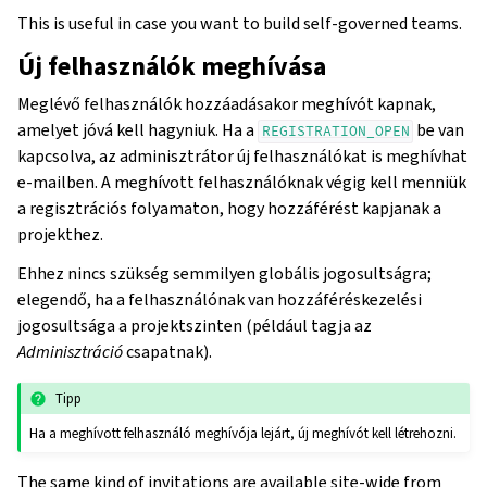
This is useful in case you want to build self-governed teams.
Új felhasználók meghívása
Meglévő felhasználók hozzáadásakor meghívót kapnak,
amelyet jóvá kell hagyniuk. Ha a
be van
REGISTRATION_OPEN
kapcsolva, az adminisztrátor új felhasználókat is meghívhat
e-mailben. A meghívott felhasználóknak végig kell menniük
a regisztrációs folyamaton, hogy hozzáférést kapjanak a
projekthez.
Ehhez nincs szükség semmilyen globális jogosultságra;
elegendő, ha a felhasználónak van hozzáféréskezelési
jogosultsága a projektszinten (például tagja az
Adminisztráció
csapatnak).
Tipp
Ha a meghívott felhasználó meghívója lejárt, új meghívót kell létrehozni.
The same kind of invitations are available site-wide from