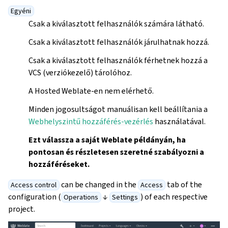
Egyéni
Csak a kiválasztott felhasználók számára látható.
Csak a kiválasztott felhasználók járulhatnak hozzá.
Csak a kiválasztott felhasználók férhetnek hozzá a
VCS (verziókezelő) tárolóhoz.
A Hosted Weblate-en nem elérhető.
Minden jogosultságot manuálisan kell beállítania a
Webhelyszintű hozzáférés-vezérlés
használatával.
Ezt válassza a saját Weblate példányán, ha
pontosan és részletesen szeretné szabályozni a
hozzáféréseket.
can be changed in the
tab of the
Access control
Access
configuration (
↓
) of each respective
Operations
Settings
project.