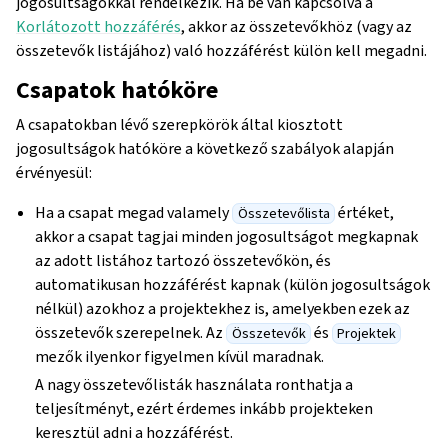
jogosultságokkal rendelkezik. Ha be van kapcsolva a
Korlátozott hozzáférés
, akkor az összetevőkhöz (vagy az
összetevők listájához) való hozzáférést külön kell megadni.
Csapatok hatóköre
A csapatokban lévő szerepkörök által kiosztott
jogosultságok hatóköre a következő szabályok alapján
érvényesül:
Ha a csapat megad valamely
értéket,
Összetevőlista
akkor a csapat tagjai minden jogosultságot megkapnak
az adott listához tartozó összetevőkön, és
automatikusan hozzáférést kapnak (külön jogosultságok
nélkül) azokhoz a projektekhez is, amelyekben ezek az
összetevők szerepelnek. Az
és
Összetevők
Projektek
mezők ilyenkor figyelmen kívül maradnak.
A nagy összetevőlisták használata ronthatja a
teljesítményt, ezért érdemes inkább projekteken
keresztül adni a hozzáférést.