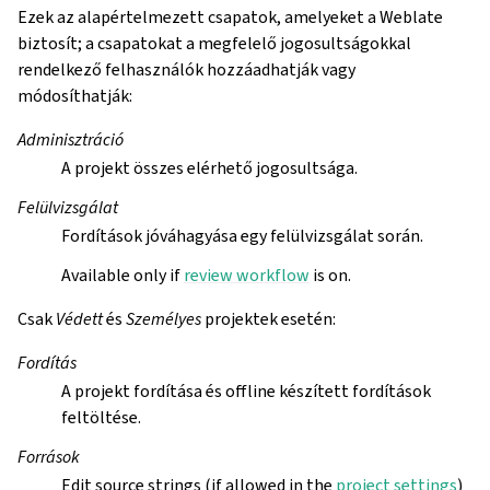
Ezek az alapértelmezett csapatok, amelyeket a Weblate
biztosít; a csapatokat a megfelelő jogosultságokkal
rendelkező felhasználók hozzáadhatják vagy
módosíthatják:
Adminisztráció
A projekt összes elérhető jogosultsága.
Felülvizsgálat
Fordítások jóváhagyása egy felülvizsgálat során.
Available only if
review workflow
is on.
Csak
Védett
és
Személyes
projektek esetén:
Fordítás
A projekt fordítása és offline készített fordítások
feltöltése.
Források
Edit source strings (if allowed in the
project settings
)