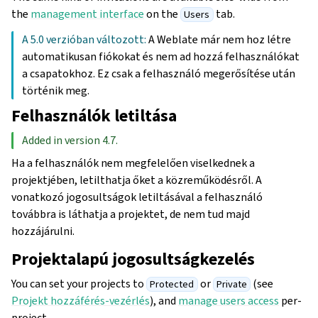
the
management interface
on the
tab.
Users
A 5.0 verzióban változott:
A Weblate már nem hoz létre
automatikusan fiókokat és nem ad hozzá felhasználókat
a csapatokhoz. Ez csak a felhasználó megerősítése után
történik meg.
Felhasználók letiltása
Added in version 4.7.
Ha a felhasználók nem megfelelően viselkednek a
projektjében, letilthatja őket a közreműködésről. A
vonatkozó jogosultságok letiltásával a felhasználó
továbbra is láthatja a projektet, de nem tud majd
hozzájárulni.
Projektalapú jogosultságkezelés
You can set your projects to
or
(see
Protected
Private
Projekt hozzáférés-vezérlés
), and
manage users access
per-
project.