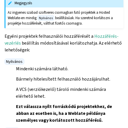
Megjegyzés
Az ingyenes szabad szoftveres csomagban futó projektek a Hosted
Weblate-en mindig
beállításúak. Ha szeretné korlátozni a
Nyilvános
projektje hozzáférését, válthat fizetős csomagra.
Egyéni projektek felhasználói hozzáférését a
Hozzáférés-
vezérlés
beállítás módosításával korlátozhatja. Az elérhető
lehetőségek:
Nyilvános
Mindenki számára látható.
Bármely hitelesített felhasználó hozzájárulhat.
A VCS (verziókezelő) tároló mindenki számára
elérhető lehet.
Ezt válassza nyílt forráskódú projektekhez, de
abban az esetben is, ha a Weblate példánya
személyes vagy korlátozott hozzáférésű.