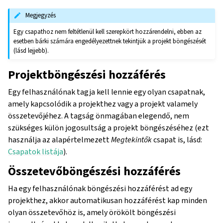
Megjegyzés
Egy csapathoz nem feltétlenül kell szerepkört hozzárendelni, ebben az
esetben bárki számára engedélyezettnek tekintjük a projekt böngészését
(lásd lejjebb).
Projektböngészési hozzáférés
Egy felhasználónak tagja kell lennie egy olyan csapatnak,
amely kapcsolódik a projekthez vagy a projekt valamely
összetevőjéhez. A tagság önmagában elegendő, nem
szükséges külön jogosultság a projekt böngészéséhez (ezt
használja az alapértelmezett
Megtekintők
csapat is, lásd:
Csapatok listája
).
Összetevőböngészési hozzáférés
Ha egy felhasználónak böngészési hozzáférést ad egy
projekthez, akkor automatikusan hozzáférést kap minden
olyan összetevőhöz is, amely örökölt böngészési