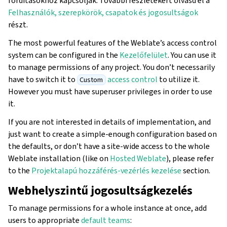
fordításokhoz kapcsolják. További részletekért olvasd el a
Felhasználók, szerepkörök, csapatok és jogosultságok
részt.
The most powerful features of the Weblate’s access control
system can be configured in the
Kezelőfelület
. You can use it
to manage permissions of any project. You don’t necessarily
have to switch it to
access control
to utilize it.
Custom
However you must have superuser privileges in order to use
it.
If you are not interested in details of implementation, and
just want to create a simple-enough configuration based on
the defaults, or don’t have a site-wide access to the whole
Weblate installation (like on
Hosted Weblate
), please refer
to the
Projektalapú hozzáférés-vezérlés kezelése
section.
Webhelyszintű jogosultságkezelés
To manage permissions for a whole instance at once, add
users to appropriate
default teams
: