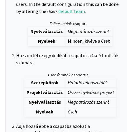
users. In the default configuration this can be done
by altering the
Users
default team
.
Felhasználók
csoport
Nyelvválasztás
Meghatározás szerint
Nyelvek
Minden, kivéve a
Cseh
Hozzon létre egy dedikált csapatot a
Cseh
fordítók
számára.
Cseh fordítók
csoportja
Szerepkörök
Haladó felhasználók
Projektválasztás
Összes nyilvános projekt
Nyelvválasztás
Meghatározás szerint
Nyelvek
Cseh
Adja hozzá ebbe a csapatba azokat a