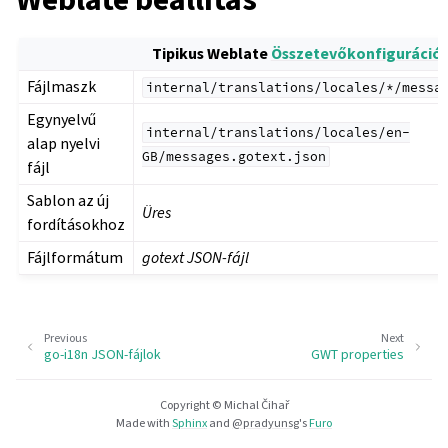
Tipikus Weblate
Összetevőkonfiguráció
Fájlmaszk
internal/translations/locales/*/messa
Egynyelvű
internal/translations/locales/en-
alap nyelvi
GB/messages.gotext.json
fájl
Sablon az új
Üres
fordításokhoz
Fájlformátum
gotext JSON-fájl
Previous
Next
go-i18n JSON-fájlok
GWT properties
Copyright © Michal Čihař
Made with
Sphinx
and
@pradyunsg
's
Furo