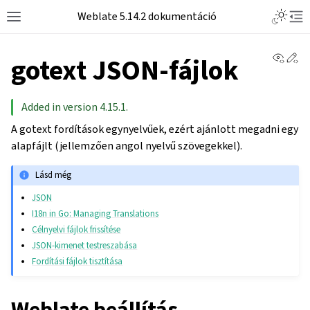
Weblate 5.14.2 dokumentáció
View 
Ed
gotext JSON-fájlok
Added in version 4.15.1.
A gotext fordítások egynyelvűek, ezért ajánlott megadni egy
alapfájlt (jellemzően angol nyelvű szövegekkel).
Lásd még
JSON
I18n in Go: Managing Translations
Célnyelvi fájlok frissítése
JSON-kimenet testreszabása
Fordítási fájlok tisztítása
Weblate beállítás