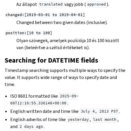
Az állapot
vagy jobb (
).
translated
approved
changed:[2019-03-01
to
2019-04-01]
Changed between two given dates (inclusive).
position:[10
to
100]
Olyan szövegek, amelyek pozíciója 10 és 100 között
van (beleértve a szélső értékeket is).
Searching for DATETIME fields
Timestamp searching supports multiple ways to specify the
value. It supports wide range of ways to specify date and
time.
ISO 8601 formatted like
2025-09-
.
08T12:16:55.336146+00:00
English written date and time like
.
July
4,
2013
PST
English adverbs of time like
,
,
yesterday
last
month
and
.
2
days
ago