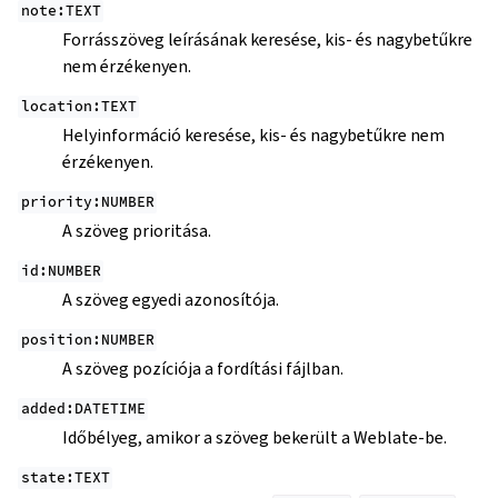
note:TEXT
Forrásszöveg leírásának keresése, kis- és nagybetűkre
nem érzékenyen.
location:TEXT
Helyinformáció keresése, kis- és nagybetűkre nem
érzékenyen.
priority:NUMBER
A szöveg prioritása.
id:NUMBER
A szöveg egyedi azonosítója.
position:NUMBER
A szöveg pozíciója a fordítási fájlban.
added:DATETIME
Időbélyeg, amikor a szöveg bekerült a Weblate-be.
state:TEXT