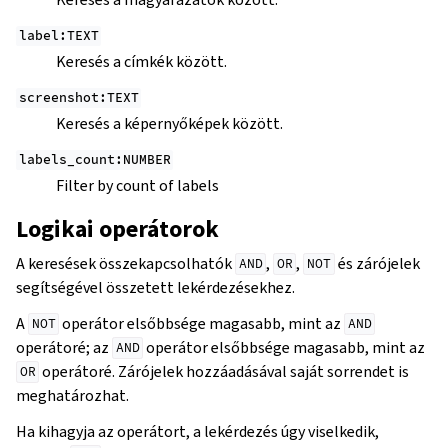
label:TEXT
Keresés a címkék között.
screenshot:TEXT
Keresés a képernyőképek között.
labels_count:NUMBER
Filter by count of labels
Logikai operátorok
A keresések összekapcsolhatók
,
,
és zárójelek
AND
OR
NOT
segítségével összetett lekérdezésekhez.
A
operátor elsőbbsége magasabb, mint az
NOT
AND
operátoré; az
operátor elsőbbsége magasabb, mint az
AND
operátoré. Zárójelek hozzáadásával saját sorrendet is
OR
meghatározhat.
Ha kihagyja az operátort, a lekérdezés úgy viselkedik,