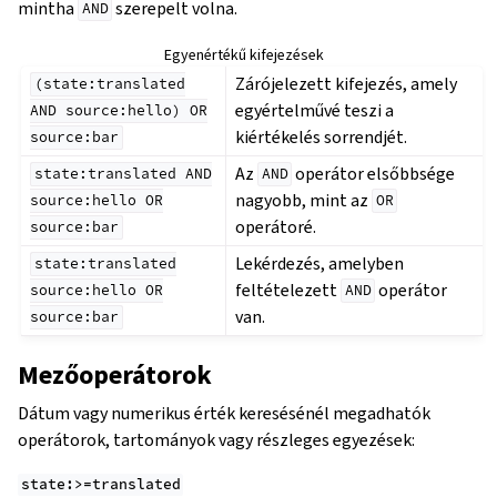
mintha
szerepelt volna.
AND
Egyenértékű kifejezések
Zárójelezett kifejezés, amely
(state:translated
egyértelművé teszi a
AND
source:hello)
OR
kiértékelés sorrendjét.
source:bar
Az
operátor elsőbbsége
state:translated
AND
AND
nagyobb, mint az
source:hello
OR
OR
operátoré.
source:bar
Lekérdezés, amelyben
state:translated
feltételezett
operátor
source:hello
OR
AND
van.
source:bar
Mezőoperátorok
Dátum vagy numerikus érték keresésénél megadhatók
operátorok, tartományok vagy részleges egyezések:
state:>=translated