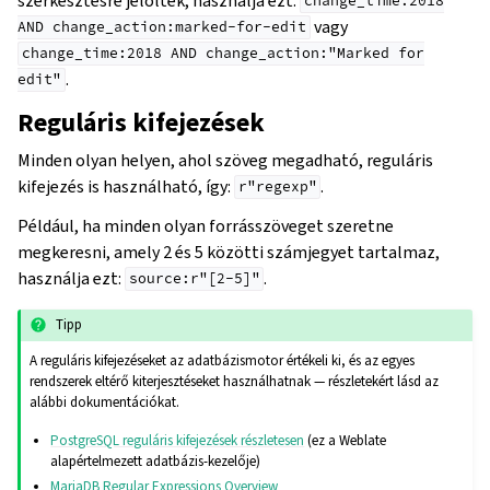
szerkesztésre jelöltek, használja ezt:
change_time:2018
vagy
AND
change_action:marked-for-edit
change_time:2018
AND
change_action:"Marked
for
.
edit"
Reguláris kifejezések
Minden olyan helyen, ahol szöveg megadható, reguláris
kifejezés is használható, így:
.
r"regexp"
Például, ha minden olyan forrásszöveget szeretne
megkeresni, amely 2 és 5 közötti számjegyet tartalmaz,
használja ezt:
.
source:r"[2-5]"
Tipp
A reguláris kifejezéseket az adatbázismotor értékeli ki, és az egyes
rendszerek eltérő kiterjesztéseket használhatnak — részletekért lásd az
alábbi dokumentációkat.
PostgreSQL reguláris kifejezések részletesen
(ez a Weblate
alapértelmezett adatbázis-kezelője)
MariaDB Regular Expressions Overview