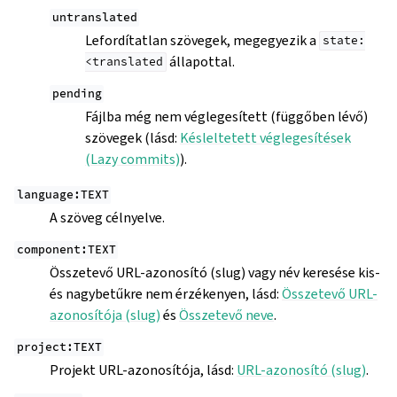
untranslated
Lefordítatlan szövegek, megegyezik a
state:
állapottal.
<translated
pending
Fájlba még nem véglegesített (függőben lévő)
szövegek (lásd:
Késleltetett véglegesítések
(Lazy commits)
).
language:TEXT
A szöveg célnyelve.
component:TEXT
Összetevő URL-azonosító (slug) vagy név keresése kis-
és nagybetűkre nem érzékenyen, lásd:
Összetevő URL-
azonosítója (slug)
és
Összetevő neve
.
project:TEXT
Projekt URL-azonosítója, lásd:
URL-azonosító (slug)
.