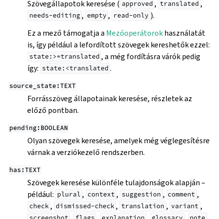
Szövegállapotok keresése (
,
,
approved
translated
,
,
).
needs-editing
empty
read-only
Ez a mező támogatja a
Mezőoperátorok
használatát
is, így például a lefordított szövegek kereshetők ezzel:
, a még fordításra várók pedig
state:>=translated
így:
.
state:<translated
source_state:TEXT
Forrásszöveg állapotainak keresése, részletek az
előző pontban.
pending:BOOLEAN
Olyan szövegek keresése, amelyek még véglegesítésre
várnak a verziókezelő rendszerben.
has:TEXT
Szövegek keresése különféle tulajdonságok alapján –
például:
,
,
,
,
plural
context
suggestion
comment
,
,
,
,
check
dismissed-check
translation
variant
,
,
,
,
,
screenshot
flags
explanation
glossary
note