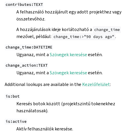
contributes:TEXT
A felhasználó hozzájárult egy adott projekthez vagy
összetevőhöz.
A hozzájárulások ideje korlátozható a
change_time
mezővel, például:
.
change_time:>"90
days
ago"
change_time:DATETIME
Ugyanaz, mint a
Szövegek keresése
esetén.
change_action:TEXT
Ugyanaz, mint a
Szövegek keresése
esetén.
Additional lookups are available in the
Kezelőfelület
:
is:bot
Keresés botok között (projektszintű tokenekhez
használatosak).
is:active
Aktív felhasználók keresése.