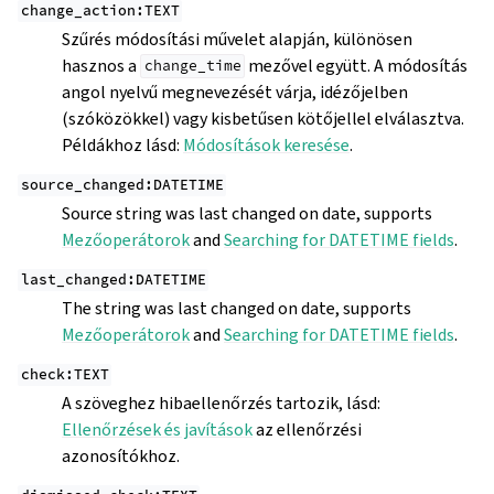
change_action:TEXT
Szűrés módosítási művelet alapján, különösen
hasznos a
mezővel együtt. A módosítás
change_time
angol nyelvű megnevezését várja, idézőjelben
(szóközökkel) vagy kisbetűsen kötőjellel elválasztva.
Példákhoz lásd:
Módosítások keresése
.
source_changed:DATETIME
Source string was last changed on date, supports
Mezőoperátorok
and
Searching for DATETIME fields
.
last_changed:DATETIME
The string was last changed on date, supports
Mezőoperátorok
and
Searching for DATETIME fields
.
check:TEXT
A szöveghez hibaellenőrzés tartozik, lásd:
Ellenőrzések és javítások
az ellenőrzési
azonosítókhoz.