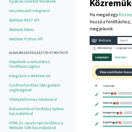
Közreműkö
Gyakran Ismételt Kérdések
Verziókezelő integráció
Ha megad egy
Közre
Weblate REST API
hozzá a fordításhoz, 
megjelenik:
Weblate kliens
Weblate Python API
ALKALMAZÁSFEJLESZTŐI ÚTMUTATÓ
Alapelvek a nemzetközi
fordíthatósághoz
Integráció a Weblate-tel
Szoftverfordítás GNU gettext
segítségével
Többplatformos lokalizáció
Dokumentáció fordítása Sphinx
használatával
HTML és JavaScript fordítása a
Weblate CDN használatával