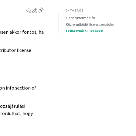
View this page
Edit this page
ON THIS PAGE
Licencinformációk
Közreműködői licencszerződés
Felhasználói licencek
ösen akkor fontos, ha
tributor license
on info section of
ozzájárulási
őfordulhat, hogy