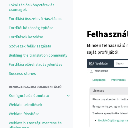
Lokalizációs könyvtárak és
csomagok
Fordítási összetevő riasztások
Fordítói közösség építése
Felhasznál
Fordítások kezelése
Minden felhasználó m
Szövegek felülvizsgálata
saját profiljából:
Building the translation community
Fordítási előrehaladás jelentése
Success stories
RENDSZERGAZDAI DOKUMENTÁCIÓ
Konfigurációs útmutató
Weblate telepítések
Weblate frissítése
Weblate biztonsági mentése és
áthelyezése