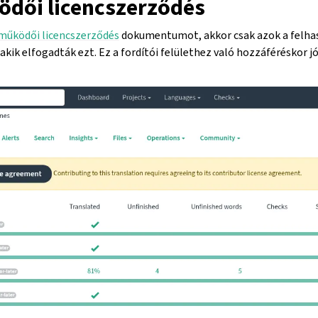
dői licencszerződés
működői licencszerződés
dokumentumot, akkor csak azok a felha
akik elfogadták ezt. Ez a fordítói felülethez való hozzáféréskor 