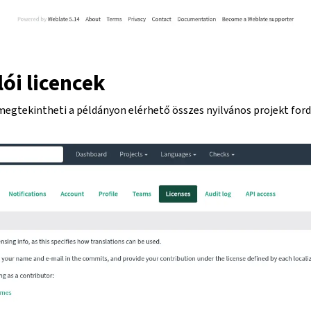
ói licencek
egtekintheti a példányon elérhető összes nyilvános projekt fordí