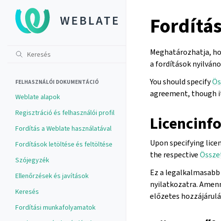
Fordítás
Meghatározhatja, hog
a fordítások nyilván
You should specify
Ös
FELHASZNÁLÓI DOKUMENTÁCIÓ
agreement, though it
Weblate alapok
Regisztráció és felhasználói profil
Licencinf
Fordítás a Weblate használatával
Upon specifying licen
Fordítások letöltése és feltöltése
the respective
Össze
Szójegyzék
Ez a legalkalmasabb 
Ellenőrzések és javítások
nyilatkozatra. Amenn
Keresés
előzetes hozzájárulá
Fordítási munkafolyamatok