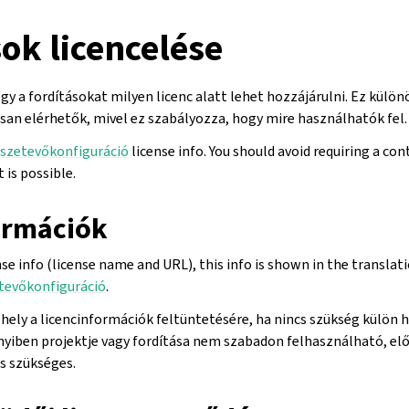
ok licencelése
y a fordításokat milyen licenc alatt lehet hozzájárulni. Ez külön
osan elérhetők, mivel ez szabályozza, hogy mire használhatók fel.
szetevőkonfiguráció
license info. You should avoid requiring a con
 is possible.
ormációk
se info (license name and URL), this info is shown in the translati
tevőkonfiguráció
.
hely a licencinformációk feltüntetésére, ha nincs szükség külön h
yiben projektje vagy fordítása nem szabadon felhasználható, el
s szükséges.