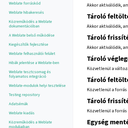
Weblate forráskód
Akkor aktiválódik, a
Weblate hibakeresés
Tároló feltöl
Közreműködés a Weblate
Akkor aktiválódik, am
dokumentációban
A Weblate belső működése
Tároló frissí
Kiegészítők fejlesztése
Akkor aktiválódik, am
Weblate felhasználói felület
Tároló végleg
Hibák jelentése a Weblate-ben
Közvetlenül a változ
Weblate tesztcsomag és
folyamatos integráció
Tároló feltöl
Weblate-modulok helyi tesztelése
Közvetlenül a forrás 
Testing repository
Tároló frissí
Adatsémák
Közvetlenül a forrás 
Weblate kiadás
Egység menté
Közreműködés a Weblate
moduljaiban