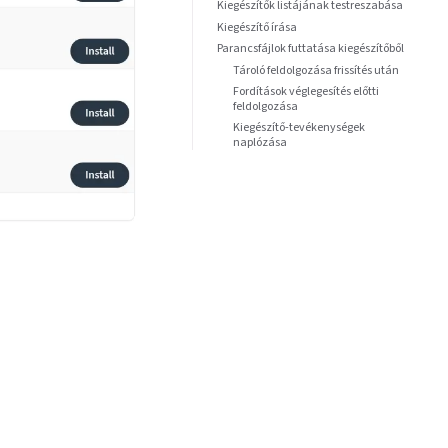
Kiegészítők listájának testreszabása
Kiegészítő írása
Parancsfájlok futtatása kiegészítőből
Tároló feldolgozása frissítés után
Fordítások véglegesítés előtti
feldolgozása
Kiegészítő-tevékenységek
naplózása