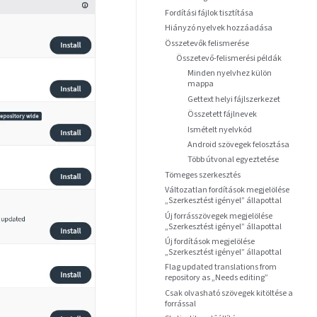
Fordítási fájlok tisztítása
Hiányzó nyelvek hozzáadása
Összetevők felismerése
Összetevő-felismerési példák
Minden nyelvhez külön
mappa
Gettext helyi fájlszerkezet
Összetett fájlnevek
Ismételt nyelvkód
Android szövegek felosztása
Több útvonal egyeztetése
Tömeges szerkesztés
Változatlan fordítások megjelölése
„Szerkesztést igényel” állapottal
Új forrásszövegek megjelölése
„Szerkesztést igényel” állapottal
Új fordítások megjelölése
„Szerkesztést igényel” állapottal
Flag updated translations from
repository as „Needs editing”
Csak olvasható szövegek kitöltése a
forrással