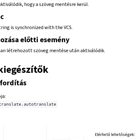
ktiválódik, hogy a szöveg mentésre kerül.
nc
tring is synchronized with the VCS.
hozása előtti esemény
an létrehozott szöveg mentése után aktiválódik.
kiegészítők
fordítás
ója
:
translate.autotranslate
Elérhető lehetőségek: