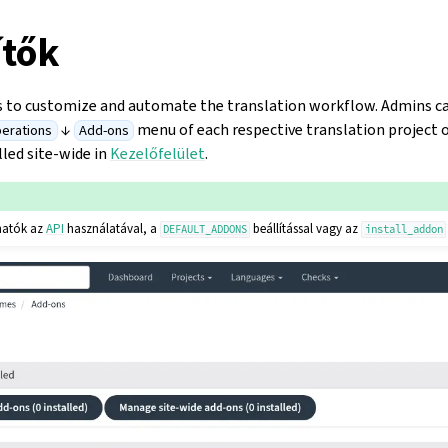
ítők
s to customize and automate the translation workflow. Admins 
↓
menu of each respective translation project
erations
Add-ons
lled site-wide in
Kezelőfelület
.
lhatók az
API
használatával, a
beállítással vagy az
DEFAULT_ADDONS
install_addon