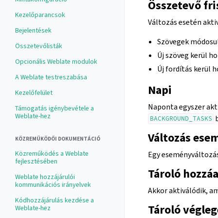
Összetevő fri
Kezelőparancsok
Változás esetén akti
Bejelentések
Szövegek módosul
Összetevőlisták
Új szöveg kerül h
Opcionális Weblate modulok
Új fordítás kerül 
A Weblate testreszabása
Napi
Kezelőfelület
Naponta egyszer akti
Támogatás igénybevétele a
Weblate-hez
b
BACKGROUND_TASKS
Változás ese
KÖZREMŰKÖDŐI DOKUMENTÁCIÓ
Közreműködés a Weblate
Egy eseményváltozás 
fejlesztésében
Tároló hozzá
Weblate hozzájárulói
kommunikációs irányelvek
Akkor aktiválódik, am
Kódhozzájárulás kezdése a
Tároló végleg
Weblate-hez