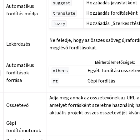
Hozzáadás javaslatként
suggest
Automatikus
Hozzáadás fordításként
fordítás módja
translate
Hozzáadás „Szerkesztést
fuzzy
Ne feledje, hogy az összes szöveg újrafordí
Lekérdezés
meglévő fordításokat.
Elérhető lehetőségek:
Automatikus
Egyéb fordítási összete
others
fordítások
forrása
Gépi fordítás
mt
Adja meg annak az összetevőnek az URL-az
Összetevő
amelyet forrásként szeretne használni; ha
aktuális projekt összes összetevőjét kíván
Gépi
fordítómotorok