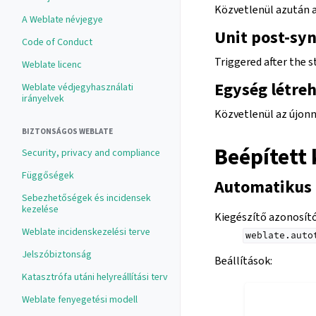
Közvetlenül azután a
A Weblate névjegye
Unit post-sy
Code of Conduct
Triggered after the s
Weblate licenc
Egység létre
Weblate védjegyhasználati
irányelvek
Közvetlenül az újonn
BIZTONSÁGOS WEBLATE
Beépített 
Security, privacy and compliance
Függőségek
Automatikus 
Sebezhetőségek és incidensek
kezelése
Kiegészítő azonosít
Weblate incidenskezelési terve
weblate.auto
Jelszóbiztonság
Beállítások
:
Katasztrófa utáni helyreállítási terv
Weblate fenyegetési modell