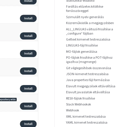
Statisztika-előállító
Fordítás előzetes kitöltése
forrásszöveggel
Szimulált nyelv generálás
Közreműködők a megjegyzésben
ALL_LINGUAS változó frissítése a
„configure” fájlban
Gettext kimenet testreszabása
LINGUAS-fájl frissítése
MO-fájlok generálása
PO-fájlok frissítése a POT-fájlhoz
igazítva (msgmerge)
Git véglegesítések összevonása
JSON-kimenet testreszabása
Java properties fájl formázása
Elavult megjegyzések eltávolítása
Elavult javaslatok eltávolítása
RESX-fájlok frissítése
Slack Webhookok
Webhook
XML kimenet testreszabása
YAML kimenet testreszabása