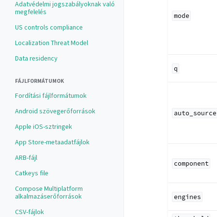
Adatvédelmi jogszabályoknak való
megfelelés
mode
US controls compliance
Localization Threat Model
Data residency
q
FÁJLFORMÁTUMOK
Fordítási fájlformátumok
Android szövegerőforrások
auto_source
Apple iOS-sztringek
App Store-metaadatfájlok
ARB-fájl
component
Catkeys file
Compose Multiplatform
alkalmazáserőforrások
engines
CSV-fájlok