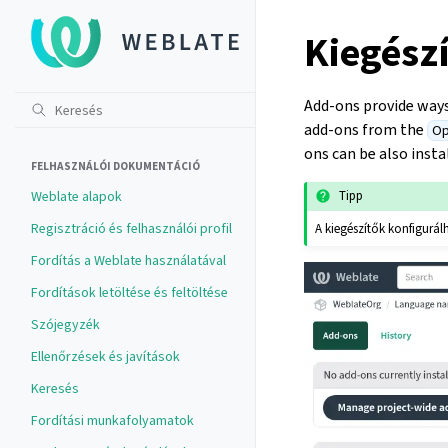
Kiegész
Add-ons provide way
add-ons from the
Op
ons can be also insta
FELHASZNÁLÓI DOKUMENTÁCIÓ
Weblate alapok
Tipp
Regisztráció és felhasználói profil
A kiegészítők konfigurá
Fordítás a Weblate használatával
Fordítások letöltése és feltöltése
Szójegyzék
Ellenőrzések és javítások
Keresés
Fordítási munkafolyamatok