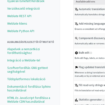
Gyakran Ismételt Kérdések
Verziókezelő integráció
Weblate REST API
Weblate kliens
Weblate Python API
ALKALMAZÁSFEJLESZTŐI ÚTMUTATÓ
Alapelvek a nemzetközi
fordíthatósághoz
Integráció a Weblate-tel
Szoftverfordítás GNU gettext
segítségével
Többplatformos lokalizáció
Dokumentáció fordítása Sphinx
használatával
HTML és JavaScript fordítása a
Weblate CDN használatával