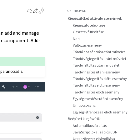
View this page
Edit this page
ON THIS PAGE
Kiegészítőket aktiváló események
Kiegészítő telepítése
Összetevő frissítése
can add and manage
Napi
 or component. Add-
Változás esemény
Tároló hozzáadás utáni művelet
Tároló véglegesítés utáni művelet
Tároló feltöltés utáni művelet
paranccsal is.
Tároló frissítés utáni esemény
Tároló véglegesítés előtti esemény
Tároló feltöltés előtti esemény
Tároló frissítés előtti esemény
Egység mentése utáni esemény
Unit post-sync
Egység létrehozása előtti esemény
Beépített kiegészítők
Automatikus fordítás
JavaScript lokalizációs CDN
Üres szövegek eltávolítása