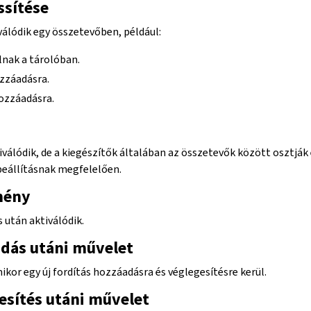
ssítése
válódik egy összetevőben, például:
nak a tárolóban.
ozzáadásra.
hozzáadásra.
válódik, de a kiegészítők általában az összetevők között osztják e
eállításnak megfelelően.
mény
után aktiválódik.
adás utáni művelet
ikor egy új fordítás hozzáadásra és véglegesítésre kerül.
esítés utáni művelet