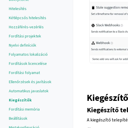
Hitelesítés
Kétlépcsős hitelesítés
Hozzáférés-vezérlés
Fordítási projektek
Nyelvi definíciók
Folyamatos lokalizáció
Fordítások licencelése
Fordítási folyamat
Ellenőrzések és javítások
Automatikus javaslatok
Kiegészít
Kiegészítők
Kiegészítő te
Fordítási memória
Beállítások
A kiegészítő telepíté
Mintakonfiguráció