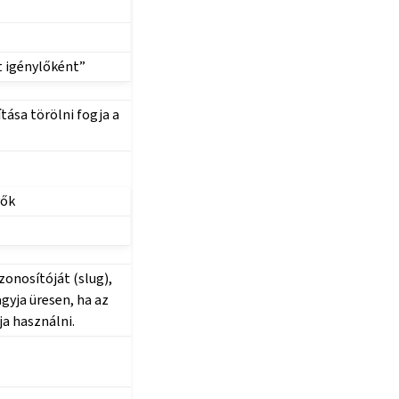
 igénylőként”
tása törölni fogja a
vők
onosítóját (slug),
gyja üresen, ha az
ja használni.