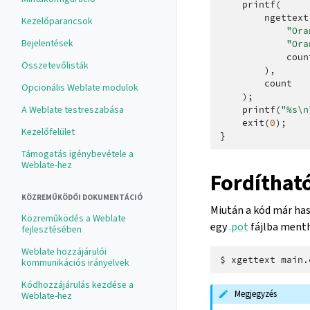
printf
(
ngettext
Kezelőparancsok
"Ora
Bejelentések
"Ora
coun
Összetevőlisták
),
count
Opcionális Weblate modulok
);
A Weblate testreszabása
printf
(
"%s
\n
exit
(
0
);
Kezelőfelület
}
Támogatás igénybevétele a
Weblate-hez
Fordíthat
KÖZREMŰKÖDŐI DOKUMENTÁCIÓ
Miután a kód már has
Közreműködés a Weblate
egy
.pot
fájlba menth
fejlesztésében
Weblate hozzájárulói
$ 
xgettext
main.
kommunikációs irányelvek
Kódhozzájárulás kezdése a
Megjegyzés
Weblate-hez