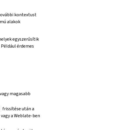
 további kontextust
ámú alakok
melyek egyszerűsítik
. Például érdemes
vagy magasabb
frissítése után a
t
 vagy a Weblate-ben