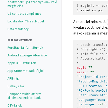
Adatvédelmi jogszabályoknak való
megfelelés
$ 
msginit
-i
po/
Created cs.po.
US controls compliance
Localization Threat Model
A most létrehozott
kiválasztott nyelvhe
Data residency
alakok száma is megv
FÁJLFORMÁTUMOK
# Czech translat
Fordítási fájlformátumok
# Copyright (C) 
# This file is d
Android szövegerőforrások
# Automatically 
Apple iOS-sztringek
#
msgid
""
App Store-metaadatfájlok
msgstr
""
"
Project-Id-Vers
ARB-fájl
"
Report-Msgid-Bu
Catkeys file
"
POT-Creation-Da
"
PO-Revision-Dat
Compose Multiplatform
"
Last-Translator
alkalmazáserőforrások
"
Language-Team:
 
"
Language:
 cs\n"
CSV-fájlok