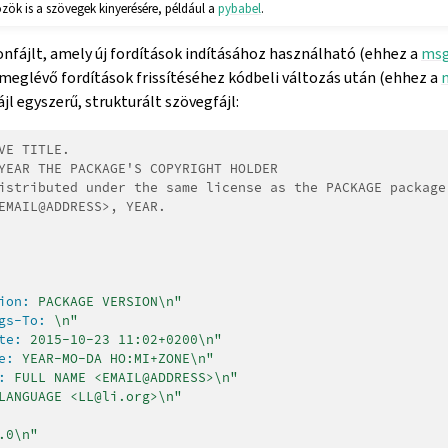
özök is a szövegek kinyerésére, például a
pybabel
.
onfájlt, amely új fordítások indításához használható (ehhez a
msg
meglévő fordítások frissítéséhez kódbeli változás után (ehhez a
l egyszerű, strukturált szövegfájl:
VE TITLE.
YEAR THE PACKAGE'S COPYRIGHT HOLDER
istributed under the same license as the PACKAGE package
EMAIL@ADDRESS>, YEAR.
ion:
 PACKAGE VERSION\n"
gs-To:
 \n"
te:
 2015-10-23 11:02+0200\n"
e:
 YEAR-MO-DA HO:MI+ZONE\n"
:
 FULL NAME <EMAIL@ADDRESS>\n"
LANGUAGE <LL@li.org>\n"
.0\n"