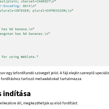
ext/plain; charset=CHARSET\n"
r-Encoding:
 8bit\n"
plurals=INTEGER; plural=EXPRESSION;\n"
 has %d banana.\n"
angutan has %d bananas.\n"
 for using Weblate."
sor egy lefordítandó szöveget jelöl. A fájl elején szereplő speciális
 a fordításhoz tartozó metaadatokat tartalmazza.
s indítása
elkezésre áll, megkezdhetjük az első fordítást: