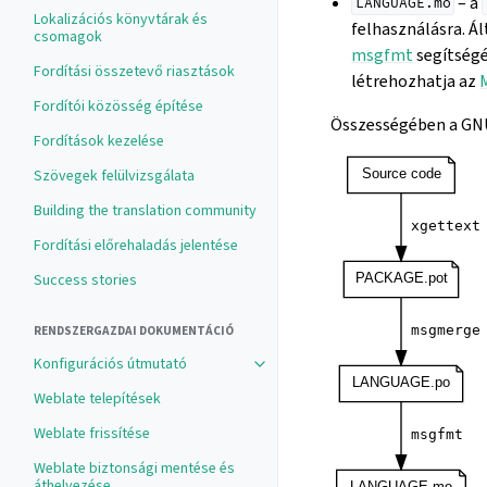
– a
LANGUAGE.mo
Lokalizációs könyvtárak és
felhasználásra. Á
csomagok
msgfmt
segítségé
Fordítási összetevő riasztások
létrehozhatja az
Fordítói közösség építése
Összességében a GNU
Fordítások kezelése
Szövegek felülvizsgálata
Building the translation community
Fordítási előrehaladás jelentése
Success stories
RENDSZERGAZDAI DOKUMENTÁCIÓ
Konfigurációs útmutató
Weblate telepítések
Weblate frissítése
Weblate biztonsági mentése és
áthelyezése