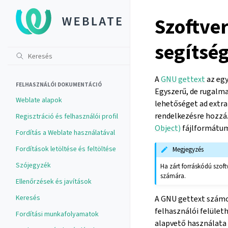
Szoftver
segítsé
A
GNU gettext
az egy
FELHASZNÁLÓI DOKUMENTÁCIÓ
Egyszerű, de rugalma
Weblate alapok
lehetőséget ad extra
rendelkezésre hozzá.
Regisztráció és felhasználói profil
Object)
fájlformátum-
Fordítás a Weblate használatával
Fordítások letöltése és feltöltése
Megjegyzés
Szójegyzék
Ha zárt forráskódú szoft
számára.
Ellenőrzések és javítások
Keresés
A GNU gettext számos
felhasználói felüle
Fordítási munkafolyamatok
alapvető használata