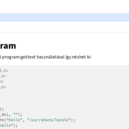
gram
ű program gettext használatával így nézhet ki:
l.h>
.h>
h>
.h>
1
;
_ALL
,
""
);
in
(
"hello"
,
"/usr/share/locale"
);
hello"
);