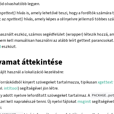
ód olvashatóbb legyen.
pgettext()
hívás is, amely lehetővé teszi, hogy a fordítók számára
t az
ngettext()
hívás, amely képes a célnyelvre jellemző többes sz
használt eszköz, számos segédfelület (wrapper) létezik hozzá, a
nem kell manuálisan használni az alább leírt gettext parancsokat
l
eszközt.
amat áttekintése
jlt használ a lokalizáció kezelésére:
forráskódból kinyert szövegeket tartalmazza, tipikusan
xgettext
pl.
intltool
) segítségével jön létre.
y adott nyelvre lefordított szövegeket tartalmaz. A
PACKAGE.po
el kell naprakésszé tenni. Új nyelvi fájlokat
msginit
segítségével
i.