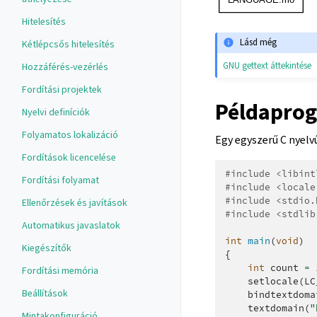
Hitelesítés
Lásd még
Kétlépcsős hitelesítés
GNU gettext áttekintése
Hozzáférés-vezérlés
Fordítási projektek
Példapro
Nyelvi definíciók
Folyamatos lokalizáció
Egy egyszerű C nyelv
Fordítások licencelése
#include
<libint
Fordítási folyamat
#include
<locale
#include
<stdio.
Ellenőrzések és javítások
#include
<stdlib
Automatikus javaslatok
int
main
(
void
)
Kiegészítők
{
int
count
=
Fordítási memória
setlocale
(
LC
Beállítások
bindtextdoma
textdomain
(
"
Mintakonfiguráció