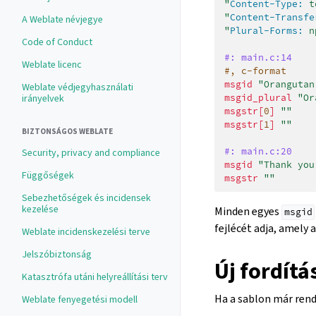
"
Content-Type:
 t
"
Content-Transfe
A Weblate névjegye
"
Plural-Forms:
 n
Code of Conduct
#: main.c:14
Weblate licenc
#, c-format
msgid
"Orangutan
Weblate védjegyhasználati
irányelvek
msgid_plural
"Or
msgstr[
0
]
""
msgstr[
1
]
""
BIZTONSÁGOS WEBLATE
#: main.c:20
Security, privacy and compliance
msgid
"Thank you
Függőségek
msgstr
""
Sebezhetőségek és incidensek
kezelése
Minden egyes
msgid
fejlécét adja, amely
Weblate incidenskezelési terve
Jelszóbiztonság
Új fordítá
Katasztrófa utáni helyreállítási terv
Ha a sablon már rend
Weblate fenyegetési modell