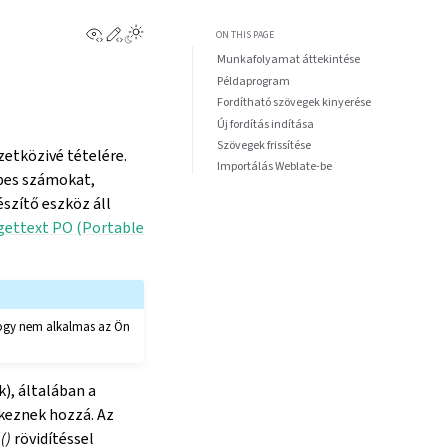
View this page
Edit this page
ON THIS PAGE
Munkafolyamat áttekintése
Példaprogram
Fordítható szövegek kinyerése
Új fordítás indítása
Szövegek frissítése
etközivé tételére.
Importálás Weblate-be
bbes számokat,
szítő eszköz áll
ettext PO (Portable
 hogy nem alkalmas az Ön
), általában a
keznek hozzá. Az
()
rövidítéssel