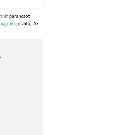
init
parancsot
msgmerge
való). Az
.