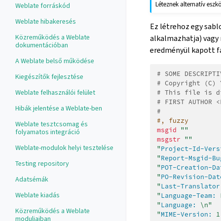
Léteznek alternatív eszk
Weblate forráskód
Weblate hibakeresés
Ez létrehoz egy sabl
Közreműködés a Weblate
alkalmazhatja) vagy 
dokumentációban
eredményül kapott fáj
A Weblate belső működése
# SOME DESCRIPTI
Kiegészítők fejlesztése
# Copyright (C) 
Weblate felhasználói felület
# This file is d
# FIRST AUTHOR <
Hibák jelentése a Weblate-ben
#
#, fuzzy
Weblate tesztcsomag és
msgid
""
folyamatos integráció
msgstr
""
Weblate-modulok helyi tesztelése
"
Project-Id-Vers
"
Report-Msgid-Bu
Testing repository
"
POT-Creation-Da
"
PO-Revision-Dat
Adatsémák
"
Last-Translator
Weblate kiadás
"
Language-Team:
 
"
Language:
 \n"
Közreműködés a Weblate
"
MIME-Version:
 1
moduljaiban