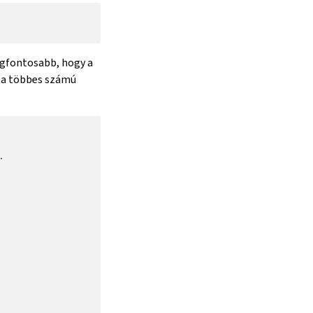
egfontosabb, hogy a
n a többes számú
.