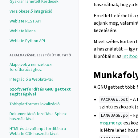
Gyakran Ismételt Kérdések
használnak, hogy a k
Verziókezelő integráció
Emellett elérhető a
Weblate REST API
adjunk meg, valamin
kezelésére.
Weblate kliens
Weblate Python API
Mivel széles körben 
a használatát — így 
kipróbálni az
intltoo
ALKALMAZÁSFEJLESZTŐI ÚTMUTATÓ
Alapelvek a nemzetközi
fordíthatósághoz
Munkafoly
Integráció a Weblate-tel
A GNU gettext több fá
Szoftverfordítás GNU gettext
segítségével
– A 
PACKAGE.pot
Többplatformos lokalizáció
szintű eszközök (
Dokumentáció fordítása Sphinx
– Eg
LANGUAGE.po
használatával
msgmerge
eszközz
HTML és JavaScript fordítása a
is létre lehet hozn
Weblate CDN használatával