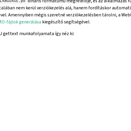
bináris formátumú megfelelője, és az alkalmazás fu
LANGUAGE.po
ltalában nem kerül verziókezelés alá, hanem fordításkor automat
vel. Amennyiben mégis szeretné verziókezelésben tárolni, a Web
MO-fájlok generálása
kiegészítő segítségével.
 gettext munkafolyamata így néz ki: