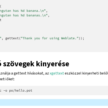
(
ngutan has %d banana.
\n
"
,
ngutan has %d bananas.
\n
"
,
t
"
,
gettext
(
"Thank you for using Weblate."
));
ó szövegek kinyerése
ználja a gettext hívásokat, az
xgettext
eszközzel kinyerheti belő
eti őket:
c
-o