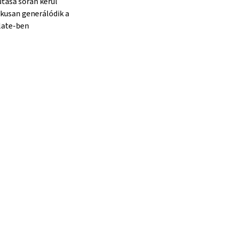
tása során kerül
ikusan generálódik a
late-ben