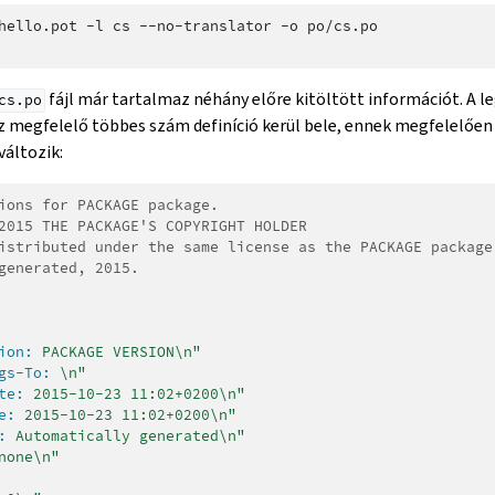
hello.pot
-l
cs
--no-translator
-o
fájl már tartalmaz néhány előre kitöltött információt. A l
cs.po
z megfelelő többes szám definíció kerül bele, ennek megfelelőe
áltozik:
ions for PACKAGE package.
2015 THE PACKAGE'S COPYRIGHT HOLDER
istributed under the same license as the PACKAGE package
generated, 2015.
ion:
 PACKAGE VERSION\n"
gs-To:
 \n"
te:
 2015-10-23 11:02+0200\n"
e:
 2015-10-23 11:02+0200\n"
:
 Automatically generated\n"
none\n"