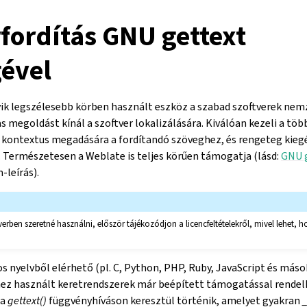
fordítás GNU gettext
gével
ik legszélesebb körben használt eszköz a szabad szoftverek nemz
s megoldást kínál a szoftver lokalizálására. Kiválóan kezeli a tö
 kontextus megadására a fordítandó szöveghez, és rengeteg kiegé
 Természetesen a Weblate is teljes körűen támogatja (lásd:
GNU g
leírás).
verben szeretné használni, először tájékozódjon a licencfeltételekről, mivel lehet,
 nyelvből elérhető (pl. C, Python, PHP, Ruby, JavaScript és mások
thez használt keretrendszerek már beépített támogatással rendel
 a
gettext()
függvényhíváson keresztül történik, amelyet gyakran
_